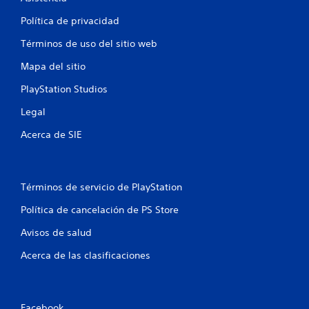
u
Política de privacidad
n
Términos de uso del sitio web
t
Mapa del sitio
o
PlayStation Studios
t
Legal
a
Acerca de SIE
l
d
Términos de servicio de PlayStation
e
Política de cancelación de PS Store
1
Avisos de salud
Acerca de las clasificaciones
3
9
Facebook