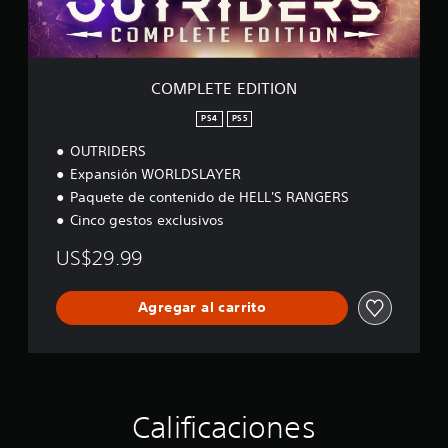
D
I
T
I
O
COMPLETE EDITION
N
PS4
PS5
OUTRIDERS
Expansión WORLDSLAYER
Paquete de contenido de HELL'S RANGERS
Cinco gestos exclusivos
US$29.99
Agregar al carrito
Calificaciones