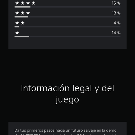
15 %
i
13 %
f
4 %
i
14 %
c
a
c
i
ó
Información legal y del
n
juego
p
r
o
Da tus primeros pasos hacia un futuro salvaje en la demo