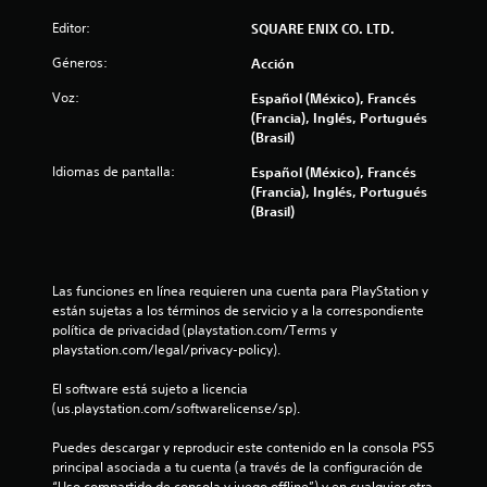
r
Editor:
SQUARE ENIX CO. LTD.
e
Géneros:
Acción
l
Voz:
Español (México), Francés
(Francia), Inglés, Portugués
l
(Brasil)
a
Idiomas de pantalla:
Español (México), Francés
(Francia), Inglés, Portugués
s
(Brasil)
d
e
Las funciones en línea requieren una cuenta para PlayStation y 
están sujetas a los términos de servicio y a la correspondiente 
política de privacidad (playstation.com/Terms y 
c
playstation.com/legal/privacy-policy).
i
El software está sujeto a licencia 
(us.playstation.com/softwarelicense/sp).
n
Puedes descargar y reproducir este contenido en la consola PS5 
c
principal asociada a tu cuenta (a través de la configuración de 
“Uso compartido de consola y juego offline”) y en cualquier otra 