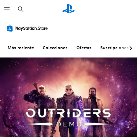
B
u
s
c
a
r
Más reciente
Colecciones
Ofertas
Suscripciones