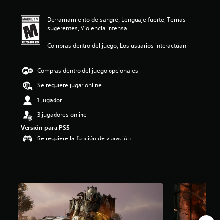
ó
n
Derramamiento de sangre, Lenguaje fuerte, Temas
p
sugerentes, Violencia intensa
r
o
Compras dentro del juego, Los usuarios interactúan
m
e
d
Compras dentro del juego opcionales
i
o
Se requiere jugar online
:
1 jugador
3
.
3 jugadores online
9
Versión para PS5
e
s
Se requiere la función de vibración
t
r
e
l
l
a
s
d
e