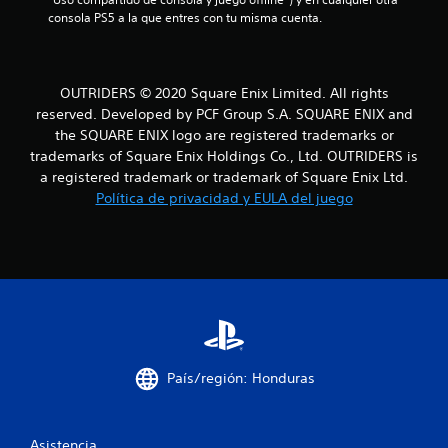
o
consola PS5 a la que entres con tu misma cuenta.
e
s
OUTRIDERS © 2020 Square Enix Limited. All rights
reserved. Developed by PCF Group S.A. SQUARE ENIX and
t
the SQUARE ENIX logo are registered trademarks or
r
trademarks of Square Enix Holdings Co., Ltd. OUTRIDERS is
a registered trademark or trademark of Square Enix Ltd.
e
Política de privacidad y EULA del juego
l
l
a
s
e
País/región: Honduras
n
Asistencia