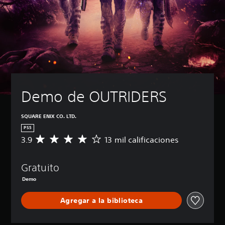
Demo de OUTRIDERS
SQUARE ENIX CO. LTD.
PS5
3.9
13 mil calificaciones
C
a
l
Gratuito
i
f
Demo
i
c
Agregar a la biblioteca
a
c
i