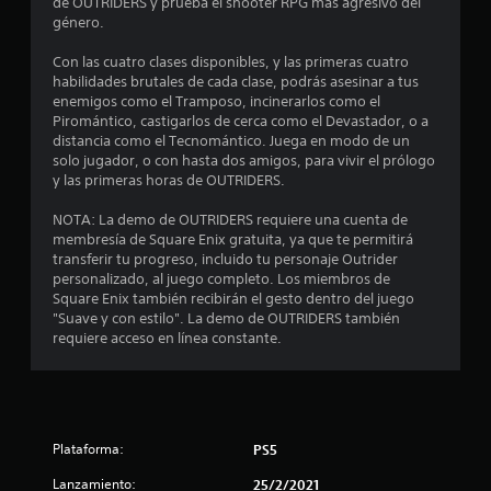
de OUTRIDERS y prueba el shooter RPG más agresivo del
m
género.
e
Con las cuatro clases disponibles, y las primeras cuatro
habilidades brutales de cada clase, podrás asesinar a tus
d
enemigos como el Tramposo, incinerarlos como el
Piromántico, castigarlos de cerca como el Devastador, o a
i
distancia como el Tecnomántico. Juega en modo de un
solo jugador, o con hasta dos amigos, para vivir el prólogo
o
y las primeras horas de OUTRIDERS.
:
NOTA: La demo de OUTRIDERS requiere una cuenta de
membresía de Square Enix gratuita, ya que te permitirá
3
transferir tu progreso, incluido tu personaje Outrider
personalizado, al juego completo. Los miembros de
.
Square Enix también recibirán el gesto dentro del juego
"Suave y con estilo". La demo de OUTRIDERS también
9
requiere acceso en línea constante.
e
s
Plataforma:
PS5
t
Lanzamiento:
25/2/2021