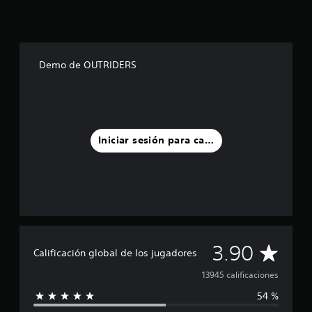
Demo de OUTRIDERS
Iniciar sesión para calificar
C
3.90
Calificación global de los jugadores
a
13945 calificaciones
54 %
l