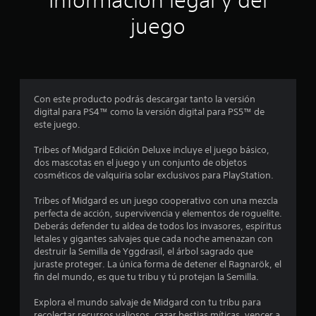
Información legal y del
n
juego
p
r
o
Con este producto podrás descargar tanto la versión
digital para PS4™ como la versión digital para PS5™ de
m
este juego.
e
Tribes of Midgard Edición Deluxe incluye el juego básico,
dos mascotas en el juego y un conjunto de objetos
d
cosméticos de valquiria solar exclusivos para PlayStation.
i
Tribes of Midgard es un juego cooperativo con una mezcla
perfecta de acción, supervivencia y elementos de roguelite.
o
Deberás defender tu aldea de todos los invasores, espíritus
letales y gigantes salvajes que cada noche amenazan con
:
destruir la Semilla de Yggdrasil, el árbol sagrado que
juraste proteger. La única forma de detener el Ragnarök, el
3
fin del mundo, es que tu tribu y tú protejan la Semilla.
.
Explora el mundo salvaje de Midgard con tu tribu para
recolectar recursos valiosos, cazar bestias míticas, vencer a