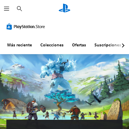
B
u
s
c
a
r
Más reciente
Colecciones
Ofertas
Suscripciones