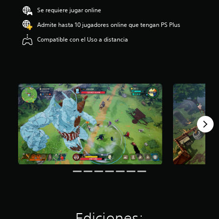
o
Se requiere jugar online
:
Admite hasta 10 jugadores online que tengan PS Plus
3
.
Compatible con el Uso a distancia
8
e
s
t
r
e
l
l
a
s
d
e
c
i
n
c
o
e
s
t
Ediciones: