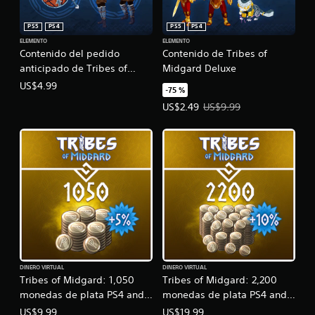
PS5
PS4
PS5
PS4
ELEMENTO
ELEMENTO
Contenido del pedido
Contenido de Tribes of
anticipado de Tribes of
Midgard Deluxe
Midgard
US$4.99
-75 %
Precio de la oferta: US$2.49. Prec
US$2.49
US$9.99
DINERO VIRTUAL
DINERO VIRTUAL
Tribes of Midgard: 1,050
Tribes of Midgard: 2,200
monedas de plata PS4 and
monedas de plata PS4 and
PS5
PS5
US$9.99
US$19.99