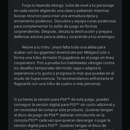
c
· Forja tu leyenda vikinga: Sube de nivel a tu personaje
en cada sesión eligiendo una clase y peleando mientras
i
buscas recursos para crear una armadura épica y
armamento poderoso. Descubre y equipa runas poderosas
n
para complementar tu estilo de juego en formas
sorprendentes. Después, desata la destrucción y prepara
c
defensas astutas para la aldea y sorprende a tus enemigos.
o
· Reúne a tu tribu: ¡Hace falta toda una aldea para
acabar con los gigantes! Aventúrate por Midgard solo o
e
forma una tribu de hasta 10 jugadores en el juego en línea
cooperativo. Pon a prueba tus habilidades vikingas contra
s
los desafíos temporales del modo saga o adapta la
experiencia a tu gusto y progresa lo más que puedas en el
modo de Supervivencia. Te recomendamos enfrentarte el
t
Ragnarök con una tribu de cuatro o más personas.
r
Si ya tienes la versión para PS4™ de este juego, puedes
e
conseguir la versión digital para PS5™ sin costo adicional y
sin necesidad de comprar este producto. Quienes tengan
l
el disco de juego de PS4™ deberán introducirlo en la
consola PS5™ cada vez que quieran descargar o jugar la
l
versión digital para PS5™. Quienes tengan el disco de