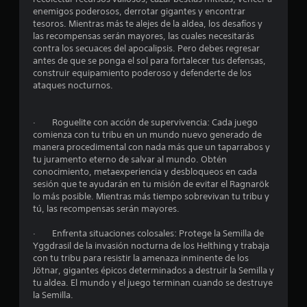
8
enemigos poderosos, derrotar gigantes y encontrar
tesoros. Mientras más te alejes de la aldea, los desafíos y
las recompensas serán mayores, las cuales necesitarás
e
contra los secuaces del apocalipsis. Pero debes regresar
antes de que se ponga el sol para fortalecer tus defensas,
s
construir equipamiento poderoso y defenderte de los
ataques nocturnos.
t
r
· Roguelite con acción de supervivencia: Cada juego
comienza con tu tribu en un mundo nuevo generado de
e
manera procedimental con nada más que un taparrabos y
tu juramento eterno de salvar al mundo. Obtén
l
conocimiento, metaexperiencia y desbloqueos en cada
sesión que te ayudarán en tu misión de evitar el Ragnarök
l
lo más posible. Mientras más tiempo sobrevivan tu tribu y
tú, las recompensas serán mayores.
a
· Enfrenta situaciones colosales: Protege la Semilla de
s
Yggdrasil de la invasión nocturna de los Helthing y trabaja
con tu tribu para resistir la amenaza inminente de los
d
Jötnar, gigantes épicos determinados a destruir la Semilla y
tu aldea. El mundo y el juego terminan cuando se destruye
e
la Semilla.