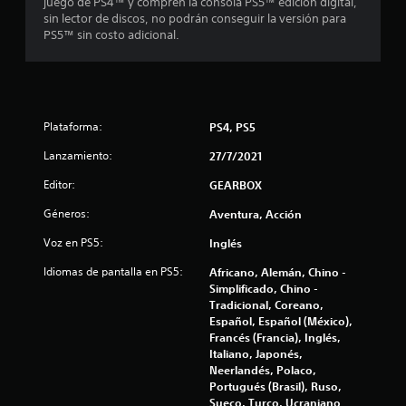
juego de PS4™ y compren la consola PS5™ edición digital,
a
sin lector de discos, no podrán conseguir la versión para
PS5™ sin costo adicional.
s
e
n
Plataforma:
PS4, PS5
u
Lanzamiento:
27/7/2021
n
Editor:
GEARBOX
t
Géneros:
Aventura, Acción
o
Voz en PS5:
Inglés
Idiomas de pantalla en PS5:
Africano, Alemán, Chino -
t
Simplificado, Chino -
Tradicional, Coreano,
a
Español, Español (México),
Francés (Francia), Inglés,
l
Italiano, Japonés,
Neerlandés, Polaco,
d
Portugués (Brasil), Ruso,
Sueco, Turco, Ucraniano