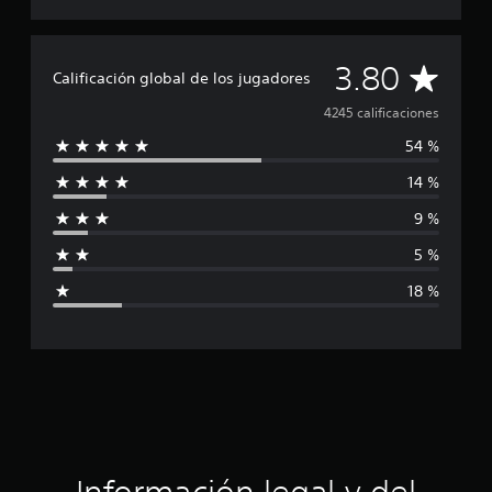
C
3.80
Calificación global de los jugadores
a
4245 calificaciones
54 %
l
14 %
i
9 %
f
5 %
i
18 %
c
a
c
i
ó