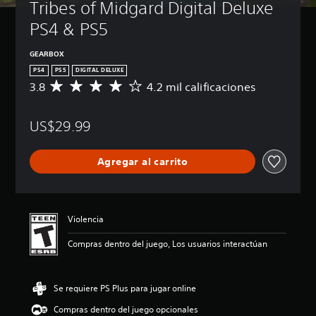
Tribes of Midgard Digital Deluxe 
PS4 & PS5
GEARBOX
PS4
PS5
DIGITAL DELUXE
3.8
4.2 mil calificaciones
C
a
l
US$29.99
i
f
i
Agregar al carrito
c
a
c
i
ó
Violencia
n
p
Compras dentro del juego, Los usuarios interactúan
r
o
m
Se requiere PS Plus para jugar online
e
d
Compras dentro del juego opcionales
i