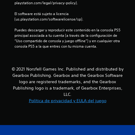
a
playstation.com/legal/privacy-policy).
c
El software está sujeto a licencia 
(us.playstation.com/softwarelicense/sp).
i
Puedes descargar y reproducir este contenido en la consola PS5 
o
principal asociada a tu cuenta (a través de la configuración de 
“Uso compartido de consola y juego offline”) y en cualquier otra 
n
consola PS5 a la que entres con tu misma cuenta.
e
s
© 2021 Norsfell Games Inc. Published and distributed by
Gearbox Publishing. Gearbox and the Gearbox Software
logo are registered trademarks, and the Gearbox
Publishing logo is a trademark, of Gearbox Enterprises,
LLC.
Política de privacidad y EULA del juego