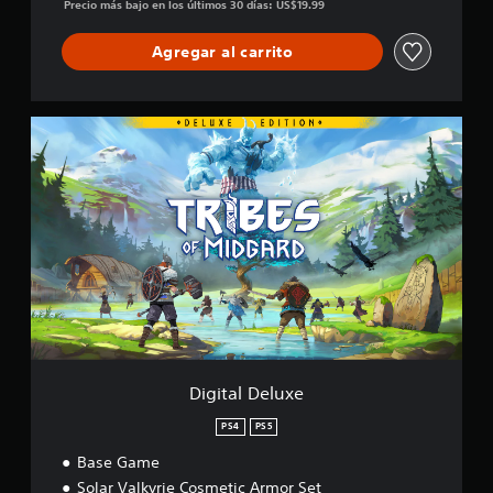
l
Precio más bajo en los últimos 30 días: US$19.99
i
f
Agregar al carrito
i
c
a
c
D
i
i
o
g
n
i
e
t
s
a
l
D
e
l
u
x
e
Digital Deluxe
PS4
PS5
Base Game
Solar Valkyrie Cosmetic Armor Set