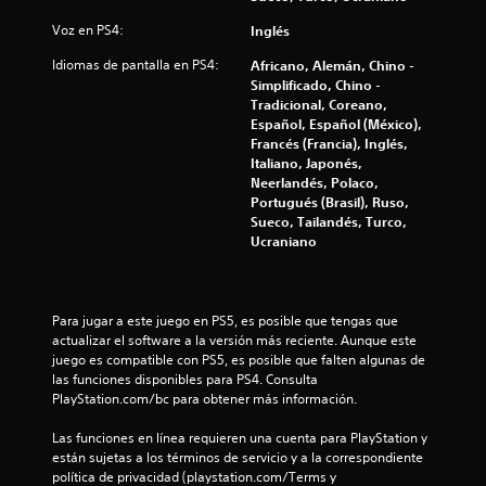
e
Voz en PS4:
Inglés
4
Idiomas de pantalla en PS4:
Africano, Alemán, Chino -
2
Simplificado, Chino -
Tradicional, Coreano,
Español, Español (México),
4
Francés (Francia), Inglés,
Italiano, Japonés,
5
Neerlandés, Polaco,
Portugués (Brasil), Ruso,
c
Sueco, Tailandés, Turco,
Ucraniano
a
l
Para jugar a este juego en PS5, es posible que tengas que 
i
actualizar el software a la versión más reciente. Aunque este 
juego es compatible con PS5, es posible que falten algunas de 
f
las funciones disponibles para PS4. Consulta 
PlayStation.com/bc para obtener más información.
i
Las funciones en línea requieren una cuenta para PlayStation y 
c
están sujetas a los términos de servicio y a la correspondiente 
política de privacidad (playstation.com/Terms y 