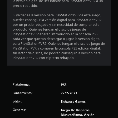
m
la versión digital de Rez Infinite para PlayStation®VR2 a un
u
e
precio reducido.
f
g
n
a
ú
Si ya tienes la versión para PlayStation®VR de este juego,
i
r
s
puedes conseguir la versión digital para PlayStation®VR2
.
s
por un precio rebajado y sin necesidad de comprar este
c
i
producto. Quienes tengan el disco de juego de
n
PlayStation®VR deberán introducirlo en la consola PS5
P
a
m
cada vez que quieran descargar o jugar la versión digital
a
a
para PlayStation®VR2. Quienes tengan el disco de juego de
u
c
n
PlayStation®VR y compren la consola PS5 edición digital,
s
t
sin lector de discos, no podrán conseguir la versión para
a
i
e
PlayStation®VR2 con el precio rebajado.
d
n
o
e
e
r
l
n
p
j
u
u
Plataforma:
PS5
e
l
e
s
g
Lanzamiento:
22/2/2023
s
a
o
d
Editor:
Enhance Games
o
P
s
u
Géneros:
Juego De Disparos,
l
e
Música/Ritmo, Acción