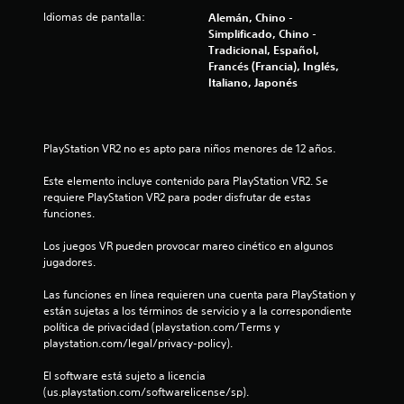
o
d
Idiomas de pantalla:
Alemán, Chino -
s
e
Simplificado, Chino -
b
s
Tradicional, Español,
o
p
Francés (Francia), Inglés,
t
a
Italiano, Japonés
o
u
n
s
e
a
s
r
PlayStation VR2 no es apto para niños menores de 12 años.
.
e
l
Este elemento incluye contenido para PlayStation VR2. Se 
j
S
requiere PlayStation VR2 para poder disfrutar de estas 
u
e
funciones.
e
p
g
u
Los juegos VR pueden provocar mareo cinético en algunos 
o
jugadores.
e
e
n
d
Las funciones en línea requieren una cuenta para PlayStation y 
c
e
están sujetas a los términos de servicio y a la correspondiente 
u
j
política de privacidad (playstation.com/Terms y 
a
u
playstation.com/legal/privacy-policy).
l
g
q
a
El software está sujeto a licencia 
u
r
(us.playstation.com/softwarelicense/sp).
i