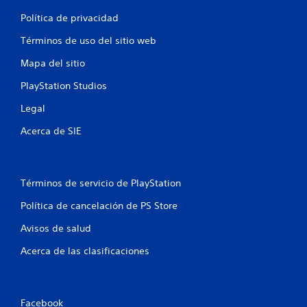
y
b
o
Política de privacidad
o
l
t
Términos de uso del sitio web
a
o
e
Mapa del sitio
n
x
p
e
PlayStation Studios
e
s
r
Legal
P
i
u
e
Acerca de SIE
e
n
d
c
e
i
s
a
Términos de servicio de PlayStation
j
c
u
i
Política de cancelación de PS Store
g
n
a
e
Avisos de salud
r
m
y
Acerca de las clasificaciones
á
d
t
e
i
s
c
p
a
Facebook