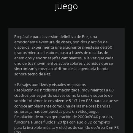
a
s
.
juego
a
a
t
s
c
u
S
c
a
d
e
e
l
d
p
r
e
e
u
Prepárate para la versión definitiva de Rez, una
e
r
e
emocionante aventura de vistas, sonidos y acción de
d
c
a
d
disparos. Experimenta una alucinante sinestesia de 360
e
u
grados mientras te abres paso a través de oleadas de
e
d
n
i
enemigos y enormes jefes cambiantes, a la vez que cada
o
j
e
uno de tus movimientos activa colores y sonidos que se
r
u
n
n
sincronizan y mezclan al ritmo de la legendaria banda
.
g
t
sonora tecno de Rez.
a
o
c
r
r
• Paisajes auditivos y visuales mejorados
n
s
o
Resolución 4K nitidísima maximizada, movimientos a 60
o
i
cuadros por segundo suaves como la seda y soporte de
s
e
n
sonido totalmente envolvente 5.1/7.1 en PS5 para la que se
i
conoce ampliamente como una de las mejores bandas
m
n
s
sonoras jamás compuestas para un videojuego.
a
c
Resolución de nueva generación de 2000x2040 por ojo,
n
o
t
funciona a unos fluidos 120 fps con audio 3D completo
t
n
para la increíble música y efectos de sonido de Area X en PS
e
s
VR2.