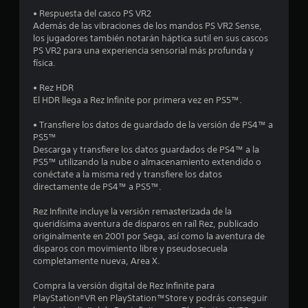
t
g
s
• Respuesta del casco PS VR2
o
a
j
Además de las vibraciones de los mandos PS VR2 Sense,
p
u
los jugadores también notarán háptica sutil en sus cascos
a
l
g
PS VR2 para una experiencia sensorial más profunda y
r
a
física.
a
d
r
p
y
• Rez HDR
r
e
d
El HDR llega a Rez Infinite por primera vez en PS5™.
a
e
c
s
6
• Transfiere los datos de guardado de la versión de PS4™ a
t
p
PS5™
i
l
8
Descarga y transfiere los datos guardados de PS4™ a la
c
a
PS5™ utilizando la nube o almacenamiento extendido o
a
z
conéctate a la misma red y transfiere los datos
1
r
a
directamente de PS4™ a PS5™.
l
r
5
a
t
Rez Infinite incluye la versión remasterizada de la
f
e
queridísima aventura de disparos en raíl Rez, publicado
c
o
p
originalmente en 2001 por Sega, así como la aventura de
r
o
disparos con movimiento libre y pseudosecuela
a
m
r
completamente nueva, Area X.
a
l
l
d
o
Compra la versión digital de Rez Infinite para
e
s
PlayStation®VR en PlayStation™Store y podrás conseguir
i
j