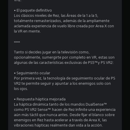
r
e
n
c
e
• El paquete definitivo
e
u
r
Los clásicos niveles de Rez, las Áreas de la 1 a la 5,
e
p
totalmente remasterizados, además de la ampliamente
l
n
aclamada experiencia de vuelo libre creada por Area X con
u
c
la VR en mente.
l
l
i
s
a
===
a
a
s
d
d
Tanto si decides jugar en la televisión como,
s
u
o
opcionalmente, sumergirte por completo en VR, estas son
r
s
algunas de las características exclusivas de PS5™y PS VR2:
e
a
b
n
o
• Seguimiento ocular
n
t
Por primera vez, la tecnología de seguimiento ocular de PS
t
e
VR2 te permite seguir y apuntar a los enemigos solo con
o
u
t
los ojos.
n
o
e
n
d
• Respuesta háptica mejorada
s
o
La háptica dinámica tanto de los mandos DualSense™
t
e
P
como PS VR2 Sense™ hacen de Rez Infinite una experiencia
l
u
aún más táctil que nunca antes. Desde fijar el blanco sobre
j
o
e
enemigos en Rez hasta acelerar a través de Area X, las
u
d
vibraciones hápticas realmente dan vida a la acción.
e
e