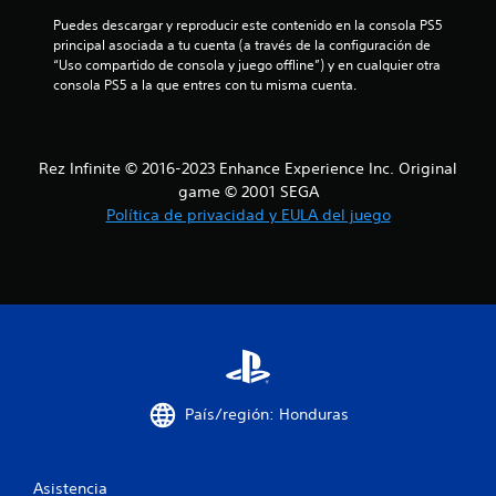
s
e
Puedes descargar y reproducir este contenido en la consola PS5 
r
i
principal asociada a tu cuenta (a través de la configuración de 
m
n
“Uso compartido de consola y juego offline”) y en cualquier otra 
o
p
consola PS5 a la que entres con tu misma cuenta.
m
u
e
l
n
s
t
a
o
Rez Infinite © 2016-2023 Enhance Experience Inc. Original
c
d
game © 2001 SEGA
i
u
Política de privacidad y EULA del juego
r
o
a
n
n
e
t
s
e
r
e
á
l
p
g
i
a
d
m
País/región: Honduras
e
a
p
s
l
d
a
Asistencia
e