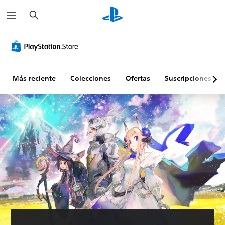
B
u
s
c
a
r
Más reciente
Colecciones
Ofertas
Suscripciones