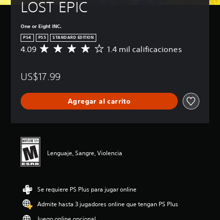
LOST EPIC
One or Eight INC.
PS4
PS5
STANDARD EDITION
4.09
1.4 mil calificaciones
C
a
l
US$17.99
i
f
i
Agregar al carrito
c
a
c
i
ó
n
Lenguaje, Sangre, Violencia
p
r
o
m
Se requiere PS Plus para jugar online
e
d
Admite hasta 3 jugadores online que tengan PS Plus
i
o
Juego online opcional