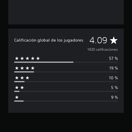
C
4.09
Calificación global de los jugadores
a
1420 calificaciones
57 %
l
19 %
i
10 %
f
5 %
i
9 %
c
a
c