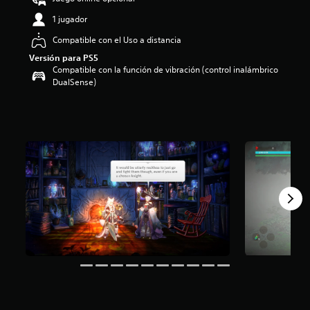
:
1 jugador
4
.
Compatible con el Uso a distancia
0
Versión para PS5
9
Compatible con la función de vibración (control inalámbrico
e
DualSense)
s
t
r
e
l
l
a
s
d
e
c
i
n
c
o
e
s
t
r