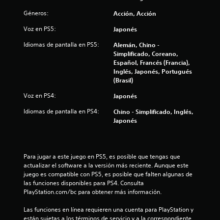
4
Géneros:
Acción, Acción
.
Voz en PS5:
Japonés
0
Idiomas de pantalla en PS5:
Alemán, Chino -
Simplificado, Coreano,
9
Español, Francés (Francia),
Inglés, Japonés, Portugués
e
(Brasil)
s
Voz en PS4:
Japonés
Idiomas de pantalla en PS4:
Chino - Simplificado, Inglés,
t
Japonés
r
e
Para jugar a este juego en PS5, es posible que tengas que 
actualizar el software a la versión más reciente. Aunque este 
l
juego es compatible con PS5, es posible que falten algunas de 
las funciones disponibles para PS4. Consulta 
l
PlayStation.com/bc para obtener más información.
a
Las funciones en línea requieren una cuenta para PlayStation y 
están sujetas a los términos de servicio y a la correspondiente 