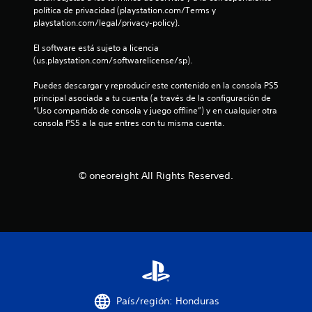
s
política de privacidad (playstation.com/Terms y 
playstation.com/legal/privacy-policy).
d
El software está sujeto a licencia 
e
(us.playstation.com/softwarelicense/sp).
c
Puedes descargar y reproducir este contenido en la consola PS5 
principal asociada a tu cuenta (a través de la configuración de 
i
“Uso compartido de consola y juego offline”) y en cualquier otra 
consola PS5 a la que entres con tu misma cuenta.
n
c
© oneoreight All Rights Reserved.
o
e
s
t
r
País/región: Honduras