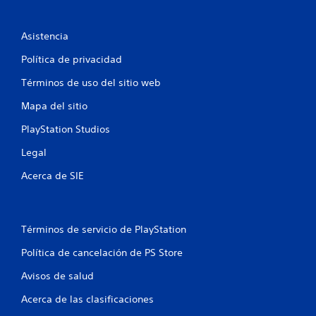
e
l
Asistencia
l
Política de privacidad
a
Términos de uso del sitio web
s
Mapa del sitio
PlayStation Studios
e
Legal
n
Acerca de SIE
u
n
Términos de servicio de PlayStation
t
Política de cancelación de PS Store
o
Avisos de salud
t
Acerca de las clasificaciones