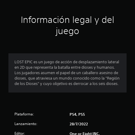
i
ó
Información legal y del
n
juego
p
r
o
LOST EPIC es un juego de acción de desplazamiento lateral
en 2D que representa la batalla entre dioses y humanos.
m
Los jugadores asumen el papel de un caballero asesino de
dioses, que atraviesa un mundo conocido como la "Región
e
de los Dioses" y cuyo objetivo es derrocar a los seis dioses.
d
i
Plataforma:
PS4, PS5
o
Lanzamiento:
28/7/2022
:
Editor:
One or Eight INC.