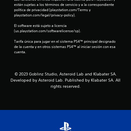
están sujetas a los términos de servicio y a la correspondiente 
2
política de privacidad (playstation.com/Terms y 
playstation.com/legal/privacy-policy).
9
El software está sujeto a licencia 
c
(us.playstation.com/softwarelicense/sp).
a
Tarifa única para jugar en el sistema PS4™ principal designado 
de la cuenta y en otros sistemas PS4™ al iniciar sesión con esa 
l
cuenta.
i
f
© 2023 Goblinz Studio, Asteroid Lab and Klabater SA.
Developed by Asteroid Lab. Published by Klabater SA. All
i
rights reserved.
c
a
c
i