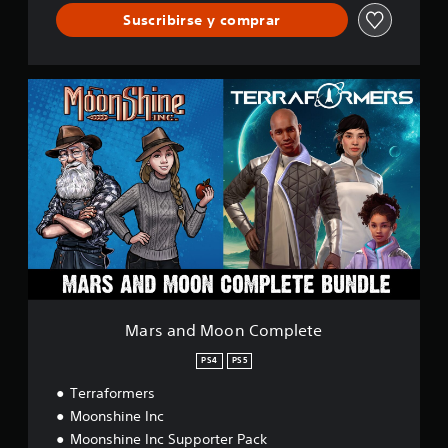
Suscribirse y comprar
M
a
r
s
a
n
d
M
o
o
n
C
o
m
Mars and Moon Complete
p
l
PS4
PS5
e
Terraformers
t
e
Moonshine Inc
Moonshine Inc Supporter Pack