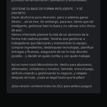
i
procesos de fermentación, destilación y embotellado.
n
GESTIONE SU BASE DE FORMA INTELIGENTE... Y SÉ
DISCRETO
c
Hacer alcohol es pura diversión, pero si además ganas
dinero... así se vive. Sin embargo, para eso, tienes que ser
o
inteligente, gestionar bien tu base y no cabrear a los chicos
de azul...
e
Hemos intentado plasmar la vida de un alunicero de la
forma más realista posible. Tendrás que gestionar a
trabajadores que fabricarán y mantendrán tu equipo,
s
comprar ingredientes, desbloquear tecnologías, planificar
entregas y finanzas, asegurarte de ser lo más discreto
t
posible... y decidir en quién confiar y con quién trabajar.
r
Así es como nació Moonshine Inc. Hecho para aluniceros,
aficionados, soñadores y novatos. Siéntate, inicia el juego,
e
disfruta creando y gestionando tu negocio, y relájate...
después de todo, ¡nada es ilegal hasta que te pillan!
l
¡Esta versión contiene todos los DLC para ambos juegos!
l
a