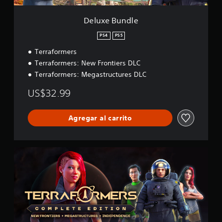
Deluxe Bundle
PS4
PS5
Terraformers
Terraformers: New Frontiers DLC
Terraformers: Megastructures DLC
US$32.99
Agregar al carrito
C
o
m
p
l
e
t
e