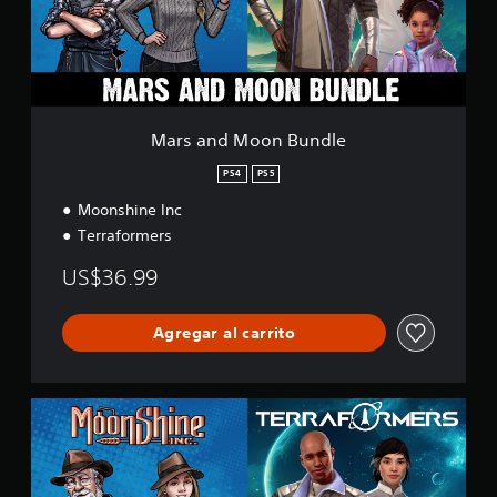
M
o
o
n
B
u
n
Mars and Moon Bundle
d
l
PS4
PS5
e
Moonshine Inc
Terraformers
US$36.99
Agregar al carrito
M
a
r
s
a