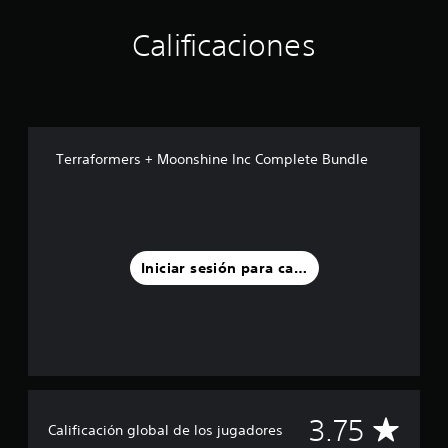
Calificaciones
Terraformers + Moonshine Inc Complete Bundle
Iniciar sesión para calificar
C
3.75
Calificación global de los jugadores