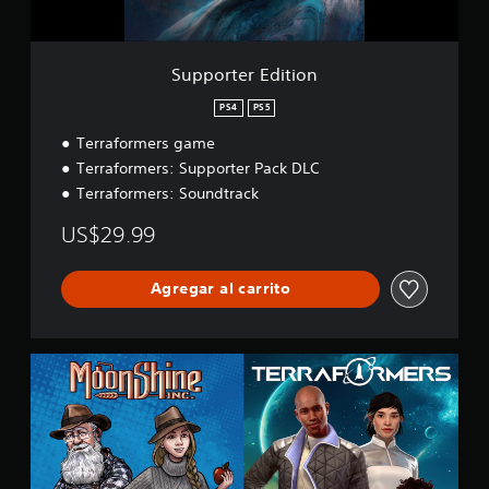
d
i
t
i
Supporter Edition
o
n
PS4
PS5
Terraformers game
Terraformers: Supporter Pack DLC
Terraformers: Soundtrack
US$29.99
Agregar al carrito
M
a
r
s
a
n
d