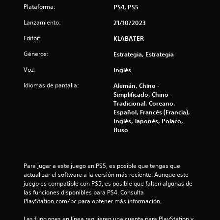
s
Plataforma:
PS4, PS5
e
Lanzamiento:
21/10/2023
n
Editor:
KLABATER
u
Géneros:
Estrategia, Estrategia
n
Voz:
Inglés
Idiomas de pantalla:
Alemán, Chino -
t
Simplificado, Chino -
Tradicional, Coreano,
o
Español, Francés (Francia),
Inglés, Japonés, Polaco,
t
Ruso
a
l
Para jugar a este juego en PS5, es posible que tengas que 
actualizar el software a la versión más reciente. Aunque este 
d
juego es compatible con PS5, es posible que falten algunas de 
las funciones disponibles para PS4. Consulta 
e
PlayStation.com/bc para obtener más información.
2
Las funciones en línea requieren una cuenta para PlayStation y 