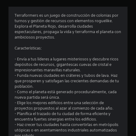
r
o
Terraformers es un juego de construcción de colonias por
turnos y gestión de recursos con elementos roguelike.
m
Explora el Planeta Rojo, desarrolla ciudades
espectaculares, propaga la vida y terraforma el planeta con
e
ambiciosos proyectos.
d
Características:
i
- Envía a tus líderes a lugares misteriosos y descubre ricos
depósitos de recursos, gigantescas cuevas de cristal e
o
impresionantes maravillas naturales.
- Funda nuevas ciudades en cráteres y tubos de lava. Haz
:
que prosperen y satisfagan las crecientes demandas de tu
población.
3
- Como el planeta está generado proceduralmente, cada
nueva partida será única.
.
- Elige los mejores edificios entre una selección de
proyectos propuestos al azar al comienzo de cada año.
7
- Planifica el trazado de tu ciudad de forma eficiente y
encuentra fuertes sinergias entre los edificios.
- Haz crecer tus ciudades hasta convertirlas en metrópolis
5
utópicas o en asentamientos industriales automatizados
por robots.