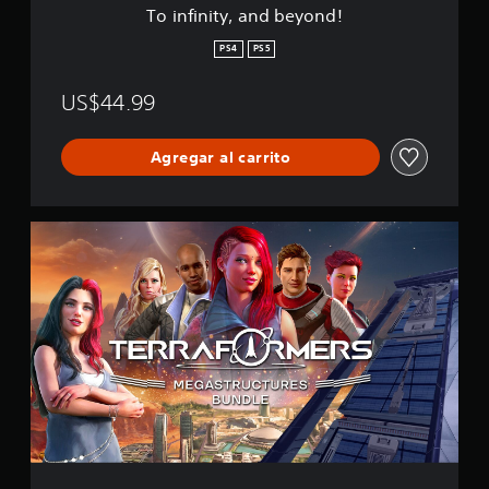
d
To infinity, and beyond!
b
e
PS4
PS5
y
o
US$44.99
n
d
!
Agregar al carrito
T
e
r
r
a
f
o
r
m
e
r
s
:
M