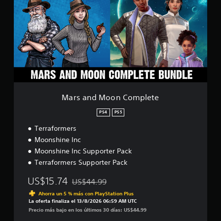
s
a
n
d
M
o
o
n
C
o
m
Mars and Moon Complete
p
l
PS4
PS5
e
Terraformers
t
e
Moonshine Inc
Moonshine Inc Supporter Pack
Terraformers Supporter Pack
US$15.74
US$44.99
Rebajado del precio original de US$44.99
Ahorra un 5 % más con PlayStation Plus
La oferta finaliza el 13/8/2026 06:59 AM UTC
Precio más bajo en los últimos 30 días: US$44.99