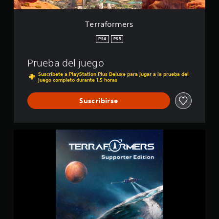
s
Terraformers
PS4
PS5
Prueba del juego
Suscríbete a PlayStation Plus Deluxe para jugar a la prueba del
juego completo durante 1.5 horas
Suscribirse
S
u
p
p
o
r
t
e
r
E