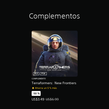
Complementos
PS5
PS4
COMPLEMENTO
Terraformers: New Frontiers
Ahorra un 5 % más
-50 %
Precio de la oferta: US$3.49. Precio original: US$
US$3.49
US$6.99