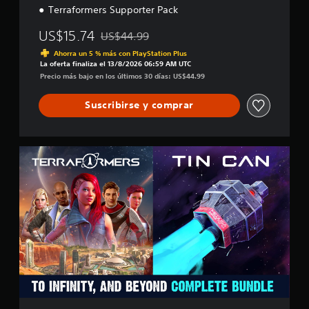
Terraformers Supporter Pack
US$15.74
US$44.99
Rebajado del precio original de US$44.99
Ahorra un 5 % más con PlayStation Plus
La oferta finaliza el 13/8/2026 06:59 AM UTC
Precio más bajo en los últimos 30 días: US$44.99
Suscribirse y comprar
T
o
i
n
f
i
n
i
t
y
,
a
n