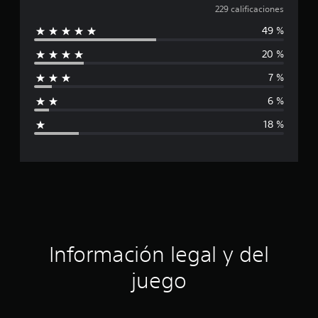
a
229 calificaciones
49 %
l
20 %
i
7 %
f
6 %
i
18 %
c
a
c
i
ó
Información legal y del
n
juego
p