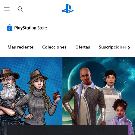
B
u
s
c
a
r
Más reciente
Colecciones
Ofertas
Suscripciones