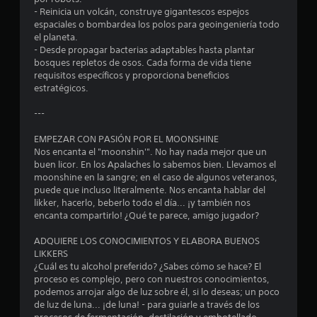
e
- Reinicia un volcán, construye gigantescos espejos
espaciales o bombardea los polos para geoingeniería todo
s
el planeta.
- Desde propagar bacterias adaptables hasta plantar
t
bosques repletos de osos. Cada forma de vida tiene
requisitos específicos y proporciona beneficios
r
estratégicos.
e
---
l
EMPEZAR CON PASIÓN POR EL MOONSHINE
Nos encanta el "moonshin'". No hay nada mejor que un
l
buen licor. En los Apalaches lo sabemos bien. Llevamos el
moonshine en la sangre; en el caso de algunos veteranos,
a
puede que incluso literalmente. Nos encanta hablar del
likker, hacerlo, beberlo todo el día... ¡y también nos
s
encanta compartirlo! ¿Qué te parece, amigo jugador?
d
ADQUIERE LOS CONOCIMIENTOS Y ELABORA BUENOS
LIKKERS
e
¿Cuál es tu alcohol preferido? ¿Sabes cómo se hace? El
proceso es complejo, pero con nuestros conocimientos,
c
podemos arrojar algo de luz sobre él, si lo deseas; un poco
de luz de luna... ¡de luna! - para guiarle a través de los