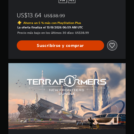
f
PS4
PS5
y
i
o
c
US$13.64
US$38.99
n
a
Rebajado del precio original de US$38.99
d
c
Ahorra un 5 % más con PlayStation Plus
!
La oferta finaliza el 13/8/2026 06:59 AM UTC
i
Precio más bajo en los últimos 30 días: US$38.99
o
n
e
Suscribirse y comprar
s
T
e
r
r
a
f
o
r
m
e
r
s
: