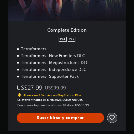
E
d
i
t
i
o
Complete Edition
n
PS4
PS5
Terraformers
Terraformers: New Frontiers DLC
Terraformers: Megastructures DLC
Terraformers: Independence DLC
Terraformers: Supporter Pack
US$27.99
US$39.99
Rebajado del precio original de US$39.99
Ahorra un 5 % más con PlayStation Plus
La oferta finaliza el 13/8/2026 06:59 AM UTC
Precio más bajo en los últimos 30 días: US$39.99
Suscribirse y comprar