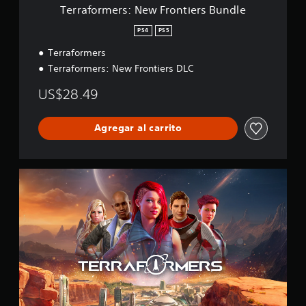
N
Terraformers: New Frontiers Bundle
e
w
PS4
PS5
F
Terraformers
r
o
Terraformers: New Frontiers DLC
n
t
US$28.49
i
e
r
Agregar al carrito
s
B
u
T
n
e
d
r
l
r
e
a
f
o
r
m
e
r