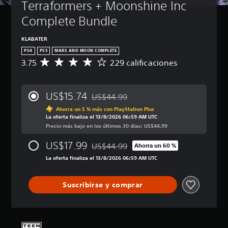
Terraformers + Moonshine Inc 
Complete Bundle
KLABATER
PS4
PS5
MARS AND MOON COMPLETE
3.75
229 calificaciones
C
a
l
i
US$15.74
US$44.99
f
Rebajado del precio original de US$44.9
i
Ahorra un 5 % más con PlayStation Plus
La oferta finaliza el 13/8/2026 06:59 AM UTC
c
Precio más bajo en los últimos 30 días: US$44.99
a
c
US$17.99
US$44.99
i
Ahorra un 60 %
Rebajado del precio original de US$44.9
ó
La oferta finaliza el 13/8/2026 06:59 AM UTC
n
p
r
Suscribirse y comprar
o
m
e
d
i