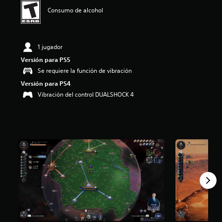
o
Consumo de alcohol
:
3
.
7
1 jugador
5
Versión para PS5
e
Se requiere la función de vibración
s
t
Versión para PS4
r
Vibración del control DUALSHOCK 4
e
l
l
a
s
d
e
c
i
n
c
o
e
s