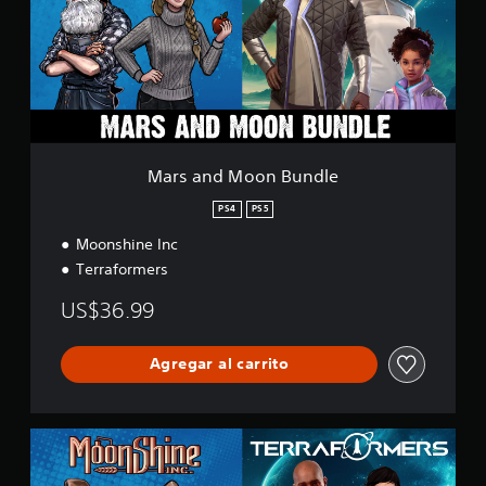
n
d
M
o
o
n
B
u
n
Mars and Moon Bundle
d
l
PS4
PS5
e
Moonshine Inc
Terraformers
US$36.99
Agregar al carrito
M
a
r