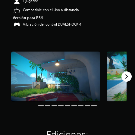
1 jugador
:
4
Compatible con el Uso a distancia
.
Versión para PS4
4
Vibración del control DUALSHOCK 4
2
e
s
t
r
e
l
l
a
s
d
e
c
i
n
c
o
e
s
t
Ediciones:
r