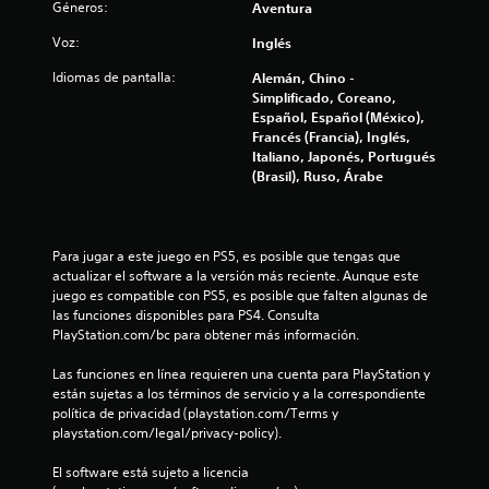
Géneros:
Aventura
d
Voz:
Inglés
e
Idiomas de pantalla:
Alemán, Chino -
Simplificado, Coreano,
c
Español, Español (México),
Francés (Francia), Inglés,
i
Italiano, Japonés, Portugués
(Brasil), Ruso, Árabe
n
c
Para jugar a este juego en PS5, es posible que tengas que 
o
actualizar el software a la versión más reciente. Aunque este 
juego es compatible con PS5, es posible que falten algunas de 
e
las funciones disponibles para PS4. Consulta 
PlayStation.com/bc para obtener más información.
s
Las funciones en línea requieren una cuenta para PlayStation y 
t
están sujetas a los términos de servicio y a la correspondiente 
política de privacidad (playstation.com/Terms y 
r
playstation.com/legal/privacy-policy).
e
El software está sujeto a licencia 