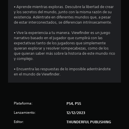
.
• Aprende mientras exploras. Descubre la libertad de crear
y los secretos del mundo, junto con la misma razón de su
4
existencia. Adéntrate en diferentes mundos que, a pesar
de estar interconectados, se diferencian intrínsecamente.
2
• Vive la experiencia a tu manera. Viewfinder es un juego
narrativo basado en el jugador que cumplirá con las
e
expectativas tanto de los jugadores que simplemente
quieran explorar y resolver rompecabezas, como de los
s
que quieran saber más sobre la historia de este mundo rico
y complejo.
t
• Encuentra las respuestas de lo imposible adentrándote
r
en el mundo de Viewfinder.
e
l
l
Plataforma:
PS4, PS5
Lanzamiento:
12/12/2023
a
Editor:
THUNDERFUL PUBLISHING
s