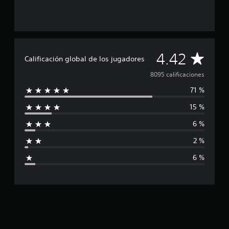
C
4.42
Calificación global de los jugadores
a
8095 calificaciones
71 %
l
15 %
i
6 %
f
2 %
i
6 %
c
a
c
i