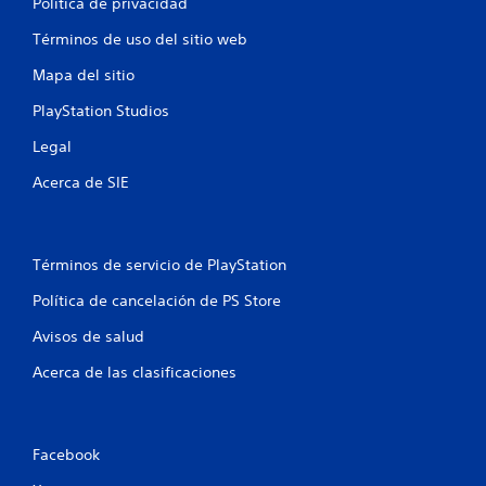
Política de privacidad
l
Términos de uso del sitio web
d
Mapa del sitio
e
PlayStation Studios
8
Legal
0
Acerca de SIE
9
5
Términos de servicio de PlayStation
c
Política de cancelación de PS Store
a
Avisos de salud
Acerca de las clasificaciones
l
i
f
Facebook