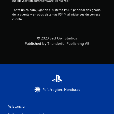
(us.playstation.com/softwarelicense/sp).
l
Tarifa única para jugar en el sistema PS4™ principal designado 
l
de la cuenta y en otros sistemas PS4™ al iniciar sesión con esa 
cuenta.
a
s
© 2023 Sad Owl Studios
e
Published by Thunderful Publishing AB
n
u
n
t
o
País/región: Honduras
t
Asistencia
a