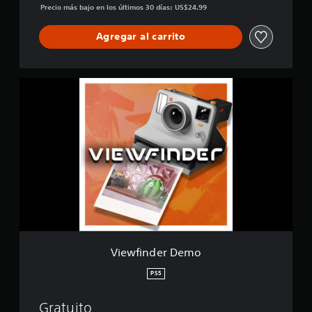
Precio más bajo en los últimos 30 días: US$24.99
Agregar al carrito
V
i
e
w
f
i
n
d
e
r
D
e
m
o
Viewfinder Demo
PS5
Gratuito