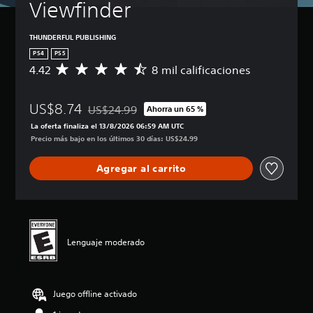
Viewfinder
THUNDERFUL PUBLISHING
PS4
PS5
4.42
8 mil calificaciones
C
a
l
US$8.74
i
US$24.99
Ahorra un 65 %
Rebajado del precio original de US$24.99
f
La oferta finaliza el 13/8/2026 06:59 AM UTC
i
Precio más bajo en los últimos 30 días: US$24.99
c
a
Agregar al carrito
c
i
ó
n
p
r
Lenguaje moderado
o
m
e
d
Juego offline activado
i
o