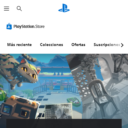
B
u
s
c
a
r
Más reciente
Colecciones
Ofertas
Suscripciones