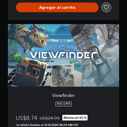
i
Agregar al carrito
c
a
c
i
V
o
i
n
e
e
w
s
f
i
n
d
e
r
Viewfinder
PS4
PS5
US$8.74
US$24.99
Ahorra un 65 %
Rebajado del precio original de US$24.99
La oferta finaliza el 13/8/2026 06:59 AM UTC