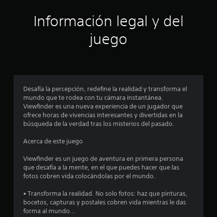
ó
Información legal y del
n
juego
p
r
o
Desafía la percepción, redefine la realidad y transforma el
mundo que te rodea con tu cámara instantánea.
m
Viewfinder es una nueva experiencia de un jugador que
ofrece horas de vivencias interesantes y divertidas en la
e
búsqueda de la verdad tras los misterios del pasado.
d
Acerca de este juego
i
Viewfinder es un juego de aventura en primera persona
que desafía a la mente, en el que puedes hacer que las
o
fotos cobren vida colocándolas por el mundo.
:
• Transforma la realidad. No solo fotos: haz que pinturas,
bocetos, capturas y postales cobren vida mientras le das
4
forma al mundo...