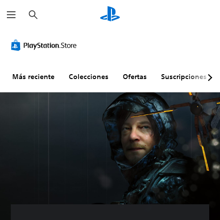
B
u
s
c
a
r
Más reciente
Colecciones
Ofertas
Suscripciones