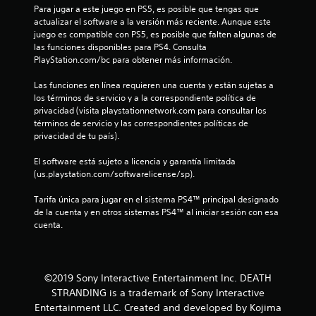
r
Para jugar a este juego en PS5, es posible que tengas que 
actualizar el software a la versión más reciente. Aunque este 
e
juego es compatible con PS5, es posible que falten algunas de 
las funciones disponibles para PS4. Consulta 
l
PlayStation.com/bc para obtener más información.
l
Las funciones en línea requieren una cuenta y están sujetas a 
los términos de servicio y a la correspondiente política de 
a
privacidad (visita playstationnetwork.com para consultar los 
términos de servicio y las correspondientes políticas de 
s
privacidad de tu país).
e
El software está sujeto a licencia y garantía limitada 
(us.playstation.com/softwarelicense/sp).
n
Tarifa única para jugar en el sistema PS4™ principal designado 
u
de la cuenta y en otros sistemas PS4™ al iniciar sesión con esa 
cuenta.
n
t
©2019 Sony Interactive Entertainment Inc. DEATH
o
STRANDING is a trademark of Sony Interactive
Entertainment LLC. Created and developed by Kojima