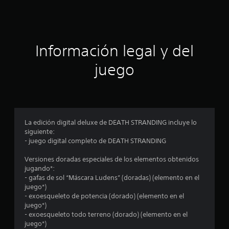
c
i
ó
Información legal y del
n
juego
p
r
o
La edición digital deluxe de DEATH STRANDING incluye lo
siguiente:
m
- juego digital completo de DEATH STRANDING
e
Versiones doradas especiales de los elementos obtenidos
jugando*:
d
- gafas de sol “Máscara Ludens” (doradas) (elemento en el
juego*)
i
- exoesqueleto de potencia (dorado) (elemento en el
juego*)
o
- exoesqueleto todo terreno (dorado) (elemento en el
juego*)