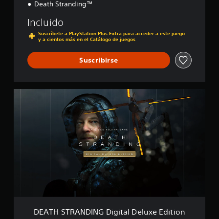
Death Stranding™
Incluido
Suscríbete a PlayStation Plus Extra para acceder a este juego
y a cientos más en el Catálogo de juegos
Suscribirse
D
E
A
T
H
S
T
R
A
N
D
I
N
G
DEATH STRANDING Digital Deluxe Edition
D