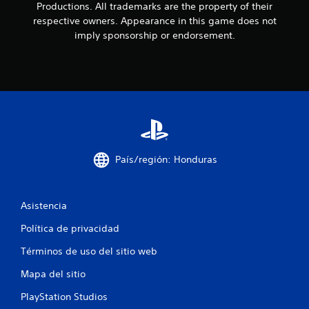
t
Productions. All trademarks are the property of their
a
respective owners. Appearance in this game does not
imply sponsorship or endorsement.
l
d
e
9
1
País/región: Honduras
9
4
Asistencia
1
Política de privacidad
c
Términos de uso del sitio web
Mapa del sitio
a
PlayStation Studios
l