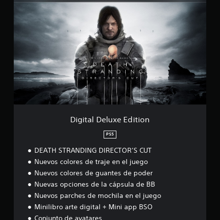
D
l
i
i
g
f
i
i
t
c
a
a
l
c
D
i
e
o
l
n
u
e
x
s
e
E
Digital Deluxe Edition
d
i
PS5
t
DEATH STRANDING DIRECTOR’S CUT
i
o
Nuevos colores de traje en el juego
n
Nuevos colores de guantes de poder
Nuevas opciones de la cápsula de BB
Nuevos parches de mochila en el juego
Minilibro arte digital + Mini app BSO
Conjunto de avatares