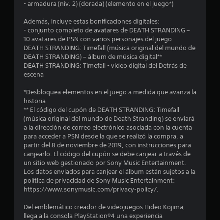
:
- armadura (niv. 2) (dorada) (elemento en el juego*)
4
Además, incluye estas bonificaciones digitales:
- conjunto completo de avatares de DEATH STRANDING –
.
10 avatares de PSN con varios personajes del juego
DEATH STRANDING: Timefall (música original del mundo de
6
DEATH STRANDING) – álbum de música digital**
DEATH STRANDING: Timefall - video digital del Detrás de
escena
1
*Desbloquea elementos en el juego a medida que avanza la
e
historia
** El código del cupón de DEATH STRANDING: Timefall
s
(música original del mundo de Death Stranding) se enviará
a la dirección de correo electrónico asociada con la cuenta
t
para acceder a PSN desde la que se realizó la compra, a
partir del 8 de noviembre de 2019, con instrucciones para
r
canjearlo. El código del cupón se debe canjear a través de
un sitio web gestionado por Sony Music Entertainment.
e
Los datos enviados para canjear el álbum están sujetos a la
política de privacidad de Sony Music Entertainment:
l
https://www.sonymusic.com/privacy-policy/.
l
Del emblemático creador de videojuegos Hideo Kojima,
llega a la consola PlayStation®4 una experiencia