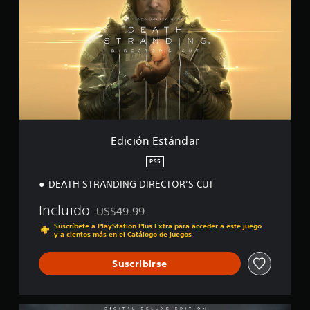
c
t
i
r
ó
e
n
l
E
l
s
a
t
s
á
e
n
n
d
u
a
n
Edición Estándar
r
t
o
PS5
t
DEATH STRANDING DIRECTOR’S CUT
a
l
Incluido
US$49.99
d
Rebajado del precio original de US$49.99
e
Suscríbete a PlayStation Plus Extra para acceder a este juego
9
y a cientos más en el Catálogo de juegos
1
m
Suscribirse
i
l
c
a