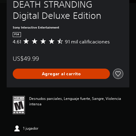
DEATH STRANDING 
Digital Deluxe Edition
Sony Interactive Entertainment
PS4
4.61
91 mil calificaciones
C
a
l
US$49.99
i
f
i
Agregar al carrito
c
a
c
i
ó
Desnudos parciales, Lenguaje fuerte, Sangre, Violencia
n
intensa
p
r
o
m
1 jugador
e
d