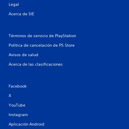
Legal
i
Acerca de SIE
f
i
Términos de servicio de PlayStation
c
Política de cancelación de PS Store
a
Avisos de salud
c
Acerca de las clasificaciones
i
o
Facebook
n
X
e
YouTube
s
Instagram
Aplicación Android