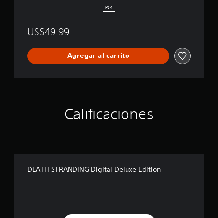
i
PS4
g
i
US$49.99
t
a
l
Agregar al carrito
D
e
l
u
x
e
Calificaciones
E
d
i
t
i
o
n
DEATH STRANDING Digital Deluxe Edition