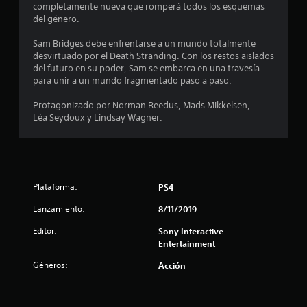
a
completamente nueva que romperá todos los esquemas
del género.
s
Sam Bridges debe enfrentarse a un mundo totalmente
d
desvirtuado por el Death Stranding. Con los restos aislados
del futuro en su poder, Sam se embarca en una travesía
e
para unir a un mundo fragmentado paso a paso.
c
Protagonizado por Norman Reedus, Mads Mikkelsen,
Léa Seydoux y Lindsay Wagner.
i
n
c
Plataforma:
PS4
o
Lanzamiento:
8/11/2019
e
Editor:
Sony Interactive
Entertainment
s
Géneros:
Acción
t