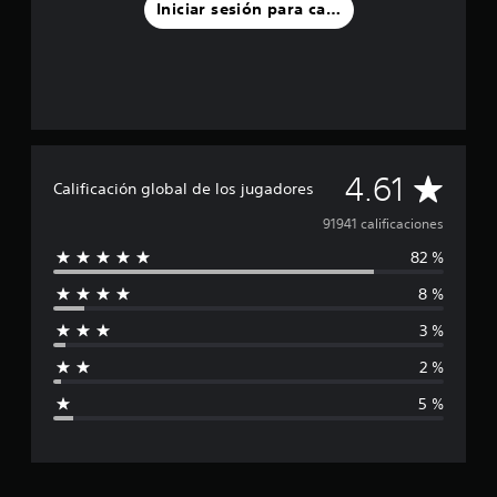
Iniciar sesión para calificar
C
4.61
Calificación global de los jugadores
a
91941 calificaciones
82 %
l
8 %
i
3 %
f
2 %
i
5 %
c
a