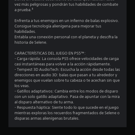
y
j
l
vez más peligrosas y pondrán tus habilidades de combate
l
a
n
m
a prueba.³
a
s
o
e
t
t
v
Enfrenta a tus enemigos en un infierno de balas explosivo.
x
e
i
Consigue tecnología alienígena para mejorar tus
p
.
o
m
habilidades.
e
i
Entabla una conexión personal con el planeta y descifra la
r
t
e
historia de Selene.
i
n
e
a
t
CARACTERÍSTICAS DEL JUEGO EN PS5™:
n
o
- Carga rápida: La consola PS5 ofrece velocidades de carga
c
h
l
casi instantáneas para volver a la acción rápidamente.
i
o
- Tempest 3D AudioTech: Escucha la acción desde todas las
a
r
direcciones en audio 3D: balas que pasan a tu alrededor y
d
c
i
enemigos que vuelan sobre tu cabeza o te acechan sin que
i
z
los veas.
e
n
o
- Gatillos adaptativos: Cambia entre los modos de disparo
e
n
con un solo gatillo adaptativo. Pasa de apuntar con la mira
2
m
t
al disparo alternativo de tu arma.
á
a
- Respuesta háptica: Siente todo lo que sucede en el juego
6
t
l
mientras exploras los recuerdos fragmentados de Selene o
i
y
disparas armas alienígenas brutales.
2
c
v
a
e
8
y
r