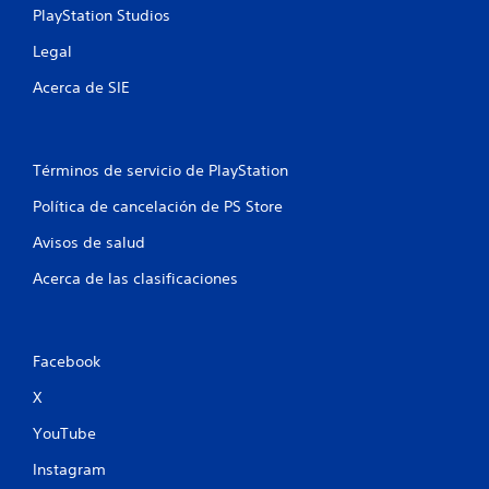
u
PlayStation Studios
l
Legal
s
a
Acerca de SIE
d
o
s
b
Términos de servicio de PlayStation
o
t
Política de cancelación de PS Store
o
Avisos de salud
n
e
Acerca de las clasificaciones
s
P
u
e
Facebook
d
X
e
s
YouTube
j
u
Instagram
g