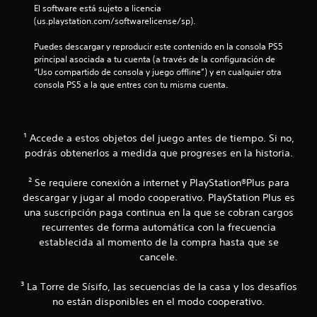
c
El software está sujeto a licencia 
i
n
e
(us.playstation.com/softwarelicense/sp).
c
n
o
e
t
Puedes descargar y reproducir este contenido en la consola PS5 
q
r
principal asociada a tu cuenta (a través de la configuración de 
u
s
o
“Uso compartido de consola y juego offline”) y en cualquier otra 
e
d
consola PS5 a la que entres con tu misma cuenta.
s
e
e
l
u
a
s
p
¹ Accede a estos objetos del juego antes de tiempo. Si no,
e
a
e
podrás obtenerlos a medida que progreses en la historia.
n
n
t
e
² Se requiere conexión a internet y PlayStation®Plus para
a
l
descargar y jugar al modo cooperativo. PlayStation Plus es
l
j
l
una suscripción paga continua en la que se cobran cargos
u
a
recurrentes de forma automática con la frecuencia
e
p
g
establecida al momento de la compra hasta que se
a
o
cancele.
r
.
a
³ La Torre de Sísifo, las secuencias de la casa y los desafíos
m
S
e
no están disponibles en el modo cooperativo.
j
e