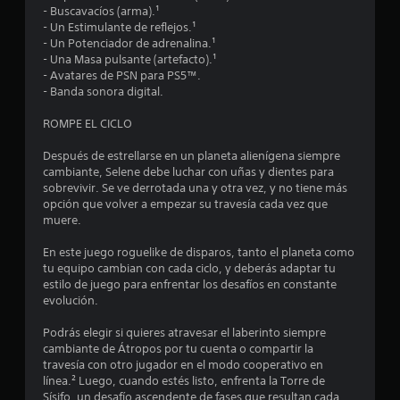
o
m
j
a
e
- Buscavacíos (arma).¹
o
o
u
e
v
- Un Estimulante de reflejos.¹
e
v
l
e
r
a
- Un Potenciador de adrenalina.¹
i
e
g
.
n
- Una Masa pulsante (artefacto).¹
s
b
s
o
- Avatares de PSN para PS5™.
z
r
t
e
- Banda sonora digital.
t
a
a
o
x
c
d
s
a
ROMPE EL CICLO
i
r
a
d
c
ó
)
u
t
Después de estrellarse en un planeta alienígena siempre
n
e
r
a
P
cambiante, Selene debe luchar con uñas y dientes para
d
a
m
u
sobrevivir. Se ve derrotada una y otra vez, y no tiene más
e
l
n
e
e
opción que volver a empezar su travesía cada vez que
l
t
n
d
muere.
c
l
e
t
e
o
e
e
s
En este juego roguelike de disparos, tanto el planeta como
n
a
l
d
i
tu equipo cambian con cada ciclo, y deberás adaptar tu
t
g
o
n
estilo de juego para enfrentar los desafíos en constante
r
s
a
n
v
evolución.
o
m
d
e
l
e
e
e
r
Podrás elegir si quieres atravesar el laberinto siempre
.
p
l
t
cambiante de Átropos por tu cuenta o compartir la
n
l
o
i
travesía con otro jugador en el modo cooperativo en
a
d
r
línea.² Luego, cuando estés listo, enfrenta la Torre de
y
e
u
e
Sísifo, un desafío ascendente de fases que resultan cada