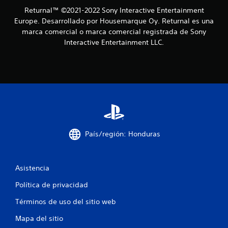
o
p
Returnal™ ©2021-2022 Sony Interactive Entertainment
r
u
Europe. Desarrollado por Housemarque Oy. Returnal es una
a
e
marca comercial o marca comercial registrada de Sony
r
d
Interactive Entertainment LLC.
t
e
u
j
c
u
o
g
m
o
a
d
r
i
s
d
i
a
n
País/región: Honduras
d
m
v
a
i
n
s
Asistencia
t
u
a
e
Política de privacidad
l
n
.
Términos de uso del sitio web
e
r
Mapa del sitio
p