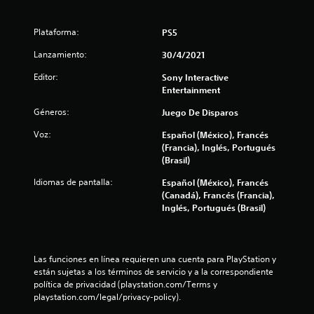
p
t
1
u
i
e
Plataforma:
PS5
c
c
d
a
Lanzamiento:
30/4/2021
e
l
a
s
d
Editor:
Sony Interactive
j
e
Entertainment
l
u
c
g
a
Géneros:
Juego De Disparos
i
a
d
r
Voz:
Español (México), Francés
a
c
f
(Francia), Inglés, Portugués
j
o
(Brasil)
o
n
i
y
Idiomas de pantalla:
Español (México), Francés
u
s
(Canadá), Francés (Francia),
n
c
t
Inglés, Portugués (Brasil)
p
i
u
a
c
n
k
t
c
a
o
Las funciones en línea requieren una cuenta para PlayStation y 
n
e
están sujetas a los términos de servicio y a la correspondiente 
i
a
n
política de privacidad (playstation.com/Terms y 
l
e
playstation.com/legal/privacy-policy).
ó
o
l
g