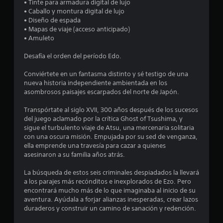
o
• Tinte para armadura digital de lujo
l
a
t
• Caballo y montura digital de lujo
o
n
e
• Diseño de espada
e
t
s
n
• Mapas de viaje (acceso anticipado)
a
g
e
• Amuleto
s
l
r
r
l
p
a
Desafía el orden del período Edo.
t
a
u
n
d
l
Conviértete en un fantasma distinto y sé testigo de una
d
r
e
s
nueva historia independiente ambientada en los
e
n
a
asombrosos paisajes escarpados del norte de Japón.
e
s
t
d
r
L
o
Transpórtate al siglo XVII, 300 años después de los sucesos
l
o
o
s
del juego aclamado por la crítica Ghost of Tsushima, y
d
s
l
sigue el turbulento viaje de Atsu, una mercenaria solitaria
l
e
s
o
con una oscura misión. Empujada por su sed de venganza,
u
u
s
ella emprende una travesía para cazar a quienes
a
n
b
b
asesinaron a su familia años atrás.
l
t
o
s
í
í
t
La búsqueda de estos seis criminales despiadados la llevará
m
t
o
a los parajes más recónditos e inexplorados de Ezo. Pero
i
e
u
n
encontrará mucho más de lo que imaginaba al inicio de su
t
l
e
aventura. Ayúdala a forjar alianzas inesperadas, crear lazos
e
n
o
s
duraderos y construir un camino de sanación y redención.
d
s
.
e