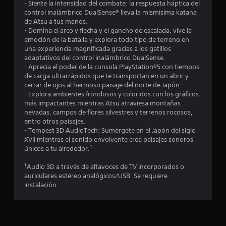
u
s
- Siente la intensidad del combate: la respuesta háptica del
t
e
control inalámbrico DualSense® lleva la mismísima katana
S
i
n
p
de Atsu a tus manos.
e
e
r
- Domina el arco y flecha y el gancho de escalada, vive la
m
p
e
t
emoción de la batalla y explora todo tipo de terreno en
p
u
s
una experiencia magnificada gracias a los gatillos
o
e
e
o
adaptativos del control inalámbrico DualSense.
)
n
d
- Aprecia el poder de la consola PlayStation®5 con tiempos
.
t
t
e
de carga ultrarrápidos que te transportan en un abrir y
a
cerrar de ojos al hermoso paisaje del norte de Japón.
j
n
a
- Explora ambientes frondosos y coloridos con los gráficos
R
u
c
más impactantes mientras Atsu atraviesa montañas
e
g
o
l
nevadas, campos de flores silvestres y terrenos rocosos,
c
a
n
entro otros paisajes.
o
r
u
- Tempest 3D AudioTech: Sumérgete en el Japón del siglo
d
r
s
n
XVII mientras el sonido envolvente crea paisajes sonoros
d
t
i
únicos a tu alrededor.¹
e
a
a
n
m
t
p
¹Audio 3D a través de altavoces de TV incorporados o
9
a
o
auriculares estéreo analógicos/USB. Se requiere
u
ñ
instalación.
r
2
l
o
i
s
d
3
o
a
e
s
c
l