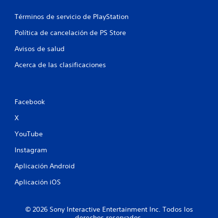
s
o
a
r
Términos de servicio de PlayStation
r
i
l
o
Política de cancelación de PS Store
o
s
s
Avisos de salud
d
b
e
o
Acerca de las clasificaciones
t
t
o
u
n
t
e
o
Facebook
s
r
r
X
i
á
a
p
YouTube
l
i
e
d
Instagram
a
s
Aplicación Android
m
P
e
u
Aplicación iOS
n
e
t
d
e
e
© 2026 Sony Interactive Entertainment Inc. Todos los
o
s
derechos reservados.