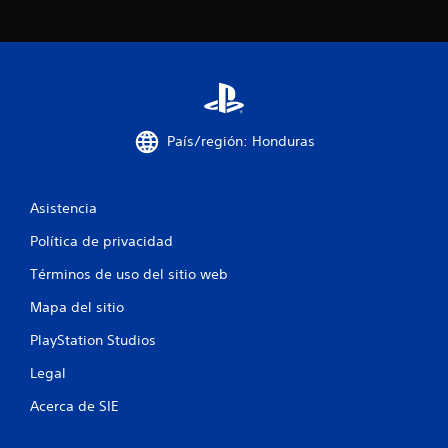
l
o
q
s
u
m
i
e
e
n
r
ú
m
s
o
País/región: Honduras
s
m
i
e
n
n
n
Asistencia
t
e
o
c
Política de privacidad
.
e
s
Términos de uso del sitio web
i
R
d
Mapa del sitio
e
a
c
PlayStation Studios
d
o
d
Legal
r
e
d
p
Acerca de SIE
u
a
l
t