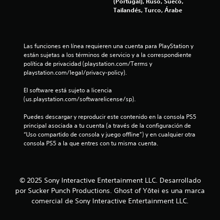
o
(Portugal), Ruso, Sueco,
á
l
e
Tailandés, Turco, Árabe
s
n
o
d
f
s
e
á
c
e
s
c
o
j
Las funciones en línea requieren una cuenta para PlayStation y 
i
n
s
u
están sujetas a los términos de servicio y a la correspondiente 
l
t
g
política de privacidad (playstation.com/Terms y 
e
r
a
playstation.com/legal/privacy-policy).
s
o
r
d
l
y
El software está sujeto a licencia 
e
e
d
(us.playstation.com/softwarelicense/sp).
l
s
e
e
d
s
Puedes descargar y reproducir este contenido en la consola PS5 
e
e
p
principal asociada a tu cuenta (a través de la configuración de 
r
l
l
“Uso compartido de consola y juego offline”) y en cualquier otra 
.
j
a
consola PS5 a la que entres con tu misma cuenta.
u
z
e
a
g
r
o
t
© 2025 Sony Interactive Entertainment LLC. Desarrollado
e
e
por Sucker Punch Productions. Ghost of Yōtei es una marca
n
p
c
comercial de Sony Interactive Entertainment LLC.
o
u
r
a
l