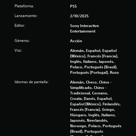
6
d
i
e
Plataforma:
e
PS5
t
o
7
r
c
n
Lanzamiento:
2/10/2025
a
o
e
c
m
n
s
Editor:
Sony Interactive
á
t
r
Entertainment
a
s
r
á
g
Géneros:
Acción
o
p
l
r
l
i
a
Voz:
Alemán, Español, Español
e
i
d
n
(México), Francés (Francia),
s
d
a
Inglés, Italiano, Japonés,
f
e
Polaco, Portugués (Brasil),
s
P
p
Portugués (Portugal), Ruso
d
u
i
a
e
e
Idiomas de pantalla:
Alemán, Checo, Chino -
r
d
b
Simplificado, Chino -
a
c
e
o
Tradicional, Coreano,
q
s
t
Croata, Danés, Español,
u
a
r
o
Español (México), Finlandés,
e
e
Francés (Francia), Griego,
n
s
c
v
Húngaro, Inglés, Italiano,
e
e
i
Japonés, Neerlandés,
a
s
i
s
Noruego, Polaco, Portugués
n
a
P
(Brasil), Portugués
m
r
u