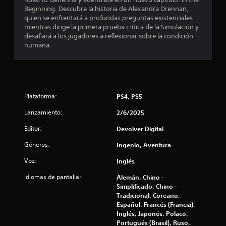
l
n
Beginning. Descubre la historia de Alexandra Drennan,
o
quien se enfrentará a profundas preguntas existenciales
a
s
mientras dirige la primera prueba crítica de la Simulación y
t
m
desafiará a los jugadores a reflexionar sobre la condición
i
e
humana.
v
n
a
ú
s
s
s
d
i
e
Plataforma:
PS4, PS5
n
i
m
n
Lanzamiento:
2/6/2025
a
d
n
Editor:
Devolver Digital
i
t
c
e
Géneros:
Ingenio, Aventura
a
n
c
e
Voz:
Inglés
r
i
Idiomas de pantalla:
Alemán, Chino -
p
o
Simplificado, Chino -
u
n
Tradicional, Coreano,
l
e
Español, Francés (Francia),
s
s
Inglés, Japonés, Polaco,
a
d
Portugués (Brasil), Ruso,
d