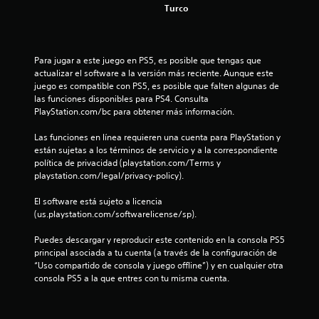
e
Turco
o
a
s
u
l
o
d
Para jugar a este juego en PS5, es posible que tengas que 
s
i
actualizar el software a la versión más reciente. Aunque este 
b
o
juego es compatible con PS5, es posible que falten algunas de 
o
L
las funciones disponibles para PS4. Consulta 
t
a
PlayStation.com/bc para obtener más información.
o
i
n
n
Las funciones en línea requieren una cuenta para PlayStation y 
e
f
están sujetas a los términos de servicio y a la correspondiente 
s
o
política de privacidad (playstation.com/Terms y 
.
r
playstation.com/legal/privacy-policy).
m
S
a
El software está sujeto a licencia 
c
e
(us.playstation.com/softwarelicense/sp).
i
p
ó
Puedes descargar y reproducir este contenido en la consola PS5 
u
n
principal asociada a tu cuenta (a través de la configuración de 
e
d
“Uso compartido de consola y juego offline”) y en cualquier otra 
d
e
consola PS5 a la que entres con tu misma cuenta.
e
a
j
u
u
d