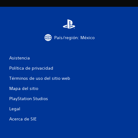
g
i
o
a
t
r
a
s
m
i
b
n
i
País/región: México
p
é
u
n
l
s
Asistencia
s
e
c
a
Política de privacidad
o
c
m
i
Términos de uso del sitio web
u
o
n
Mapa del sitio
n
i
e
c
PlayStation Studios
s
a
r
v
Legal
á
i
Acerca de SIE
s
p
u
i
a
d
l