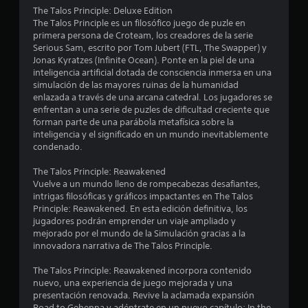
n
u
t
The Talos Principle: Deluxe Edition
e
u
The Talos Principle es un filosófico juego de puzle en
e
d
c
primera persona de Croteam, los creadores de la serie
e
o
Serious Sam, escrito por Tom Jubert (FTL, The Swapper) y
s
s
m
Jonas Kyratzes (Infinite Ocean). Ponte en la piel de una
j
o
inteligencia artificial dotada de consciencia inmersa en una
u
d
simulación de las mayores ruinas de la humanidad
g
i
enlazada a través de una arcana catedral. Los jugadores se
a
d
enfrentan a una serie de puzles de dificultad creciente que
r
a
forman parte de una parábola metafísica sobre la
y
d
inteligencia y el significado en un mundo inevitablemente
d
v
condenado.
e
i
s
s
The Talos Principle: Reawakened
p
u
Vuelve a un mundo lleno de rompecabezas desafiantes,
l
a
intrigas filosóficas y gráficos impactantes en The Talos
a
l
Principle: Reawakened. En esta edición definitiva, los
z
.
jugadores podrán emprender un viaje ampliado y
a
mejorado por el mundo de la Simulación gracias a la
r
innovadora narrativa de The Talos Principle.
A
t
l
e
The Talos Principle: Reawakened incorpora contenido
t
p
nuevo, una experiencia de juego mejorada y una
o
e
presentación renovada. Revive la aclamada expansión
r
r
Road to Gehenna y adéntrate en un nuevo capítulo: In the