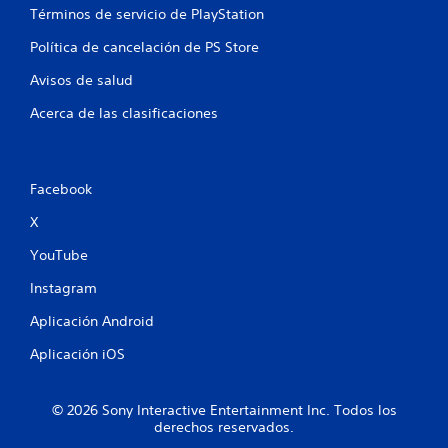
a
m
Términos de servicio de PlayStation
s
e
d
Política de cancelación de PS Store
n
e
t
Avisos de salud
b
e
o
o
Acerca de las clasificaciones
a
t
t
o
r
n
a
e
Facebook
v
s
é
X
P
s
u
d
YouTube
e
e
d
l
Instagram
e
a
s
v
Aplicación Android
j
i
u
Aplicación iOS
b
g
r
a
a
r
c
© 2026 Sony Interactive Entertainment Inc. Todos los
y
i
derechos reservados.
d
ó