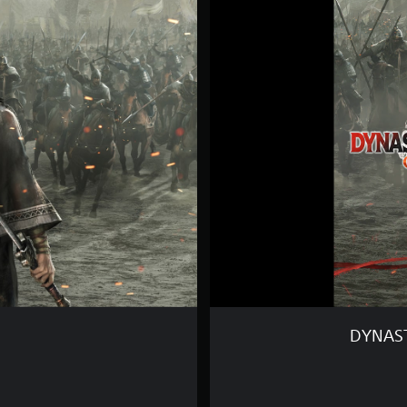
Y
N
A
S
T
Y
W
A
R
R
I
O
R
S
:
O
R
I
G
DYNAST
I
N
S
D