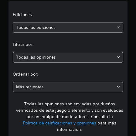
j
o
c
m
n
u
o
o
e
i
d
Ediciones:
c
g
i
e
ó
f
o
Todas las ediciones
r
i
(
l
c
n
b
o
a
á
Filtrar por:
s
r
p
s
c
l
i
o
Todas las opiniones
a
r
l
c
c
o
a
o
o
r
Ordenar por:
)
n
e
f
m
P
s
i
Más recientes
u
p
g
e
e
a
u
d
r
r
e
Todas las opiniones son enviadas por dueños
d
a
a
s
verificados de este juego o elemento y son evaluadas
j
c
r
i
u
por un equipo de moderadores. Consulta la
i
a
g
Política de calificaciones y opiniones
para más
ó
l
o
a
n
información.
e
r
,