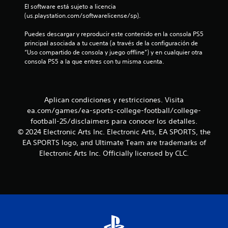
e
El software está sujeto a licencia 
(us.playstation.com/softwarelicense/sp).
p
r
Puedes descargar y reproducir este contenido en la consola PS5 
á
principal asociada a tu cuenta (a través de la configuración de 
c
“Uso compartido de consola y juego offline”) y en cualquier otra 
t
consola PS5 a la que entres con tu misma cuenta.
i
c
a
Aplican condiciones y restricciones. Visita
P
u
ea.com/games/ea-sports-college-football/college-
e
football-25/disclaimers para conocer los detalles.
d
© 2024 Electronic Arts Inc. Electronic Arts, EA SPORTS, the
e
EA SPORTS logo, and Ultimate Team are trademarks of
s
Electronic Arts Inc. Officially licensed by CLC.
a
c
c
e
d
e
r
a