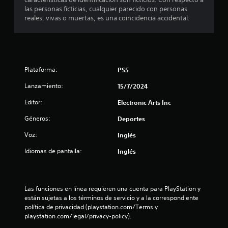
n
las personas ficticias, cualquier parecido con personas
c
reales, vivas o muertas, es una coincidencia accidental.
u
a
l
q
u
i
Plataforma:
PS5
e
Lanzamiento:
r
15/7/2024
m
Editor:
Electronic Arts Inc
o
m
Géneros:
Deportes
e
n
Voz:
Inglés
t
o
Idiomas de pantalla:
Inglés
.
M
Las funciones en línea requieren una cuenta para PlayStation y 
o
están sujetas a los términos de servicio y a la correspondiente 
d
política de privacidad (playstation.com/Terms y 
o
playstation.com/legal/privacy-policy).
d