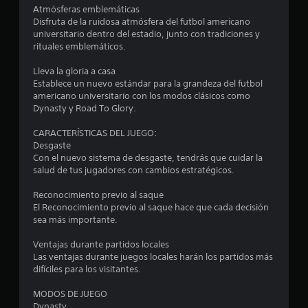
Atmósferas emblemáticas
s
i
Disfruta de la ruidosa atmósfera del futbol americano
P
universitario dentro del estadio, junto con tradiciones y
u
f
rituales emblemáticos.
e
d
i
Lleva la gloria a casa
e
Establece un nuevo estándar para la grandeza del futbol
s
c
americano universitario con los modos clásicos como
r
Dynasty y Road To Glory.
e
a
v
CARACTERÍSTICAS DEL JUEGO:
i
c
Desgaste
s
Con el nuevo sistema de desgaste, tendrás que cuidar la
a
salud de tus jugadores con cambios estratégicos.
i
r
l
Reconocimiento previo al saque
o
a
El Reconocimiento previo al saque hace que cada decisión
i
sea más importante.
n
n
f
Ventajas durante partidos locales
e
o
Las ventajas durante juegos locales harán los partidos más
r
difíciles para los visitantes.
s
m
a
MODOS DE JUEGO
c
Dynasty