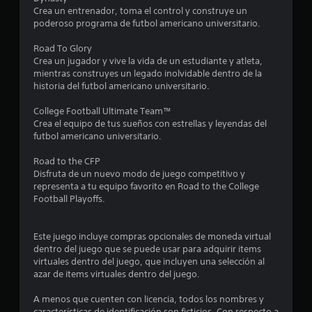
i
Crea un entrenador, toma el control y construye un
ó
poderoso programa de futbol americano universitario.
n
d
Road To Glory
e
Crea un jugador y vive la vida de un estudiante y atleta,
t
mientras construyes un legado inolvidable dentro de la
u
historia del futbol americano universitario.
t
o
College Football Ultimate Team™
r
Crea el equipo de tus sueños con estrellas y leyendas del
i
futbol americano universitario.
a
l
Road to the CFP
d
Disfruta de un nuevo modo de juego competitivo y
e
representa a tu equipo favorito en Road to the College
l
Football Playoffs.
g
a
m
Este juego incluye compras opcionales de moneda virtual
e
dentro del juego que se puede usar para adquirir items
p
virtuales dentro del juego, que incluyen una selección al
l
azar de items virtuales dentro del juego.
a
y
A menos que cuenten con licencia, todos los nombres y
e
características de identificación son ficticios. Con respecto a