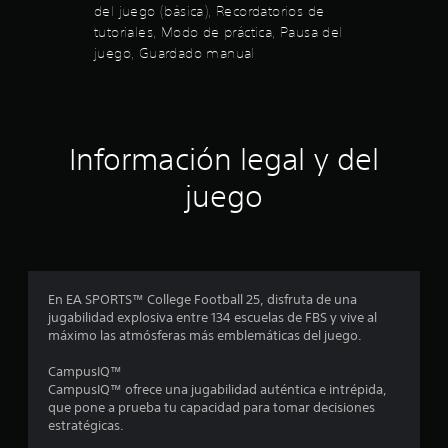
t
o
e
del juego (básica), Recordatorios de
o
n
c
a
tutoriales, Modo de práctica, Pausa del
s
a
o
.
juego, Guardado manual
d
r
l
o
d
s
a
d
c
t
o
e
o
n
Información legal y del
r
e
2
l
i
juego
g
o
8
a
s
m
d
2
e
e
p
t
8
l
En EA SPORTS™ College Football 25, disfruta de una
u
a
jugabilidad explosiva entre 134 escuelas de FBS y vive al
t
y
0
máximo las atmósferas más emblemáticas del juego.
o
.
r
c
CampusIQ™
i
CampusIQ™ ofrece una jugabilidad auténtica e intrépida,
a
a
que pone a prueba tu capacidad para tomar decisiones
l
estratégicas.
l
e