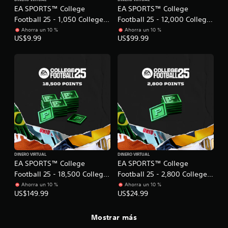
m
d
á
EA SPORTS™ College
EA SPORTS™ College
l
e
i
s
i
n
v
Football 25 - 1,050 College
Football 25 - 12,000 College
i
f
t
i
Football Points
Football Points
Ahorra un 10 %
Ahorra un 10 %
c
i
e
d
US$9.99
US$99.99
o
c
.
u
a
)
a
c
l
E
A
i
m
l
l
o
e
l
t
n
n
e
e
e
t
c
s
e
r
t
p
n
o
a
a
r
r
d
t
a
e
i
q
DINERO VIRTUAL
DINERO VIRTUAL
p
v
EA SPORTS™ College
EA SPORTS™ College
u
a
a
Football 25 - 18,500 College
Football 25 - 2,800 College
e
n
s
t
Football Points
Football Points
Ahorra un 10 %
Ahorra un 10 %
t
d
e
US$149.99
US$24.99
a
a
e
l
y
c
l
Mostrar más
u
o
a