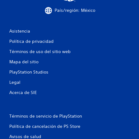
u
n
País/región: México
e
n
t
o
Asistencia
r
n
Política de privacidad
o
s
Términos de uso del sitio web
i
Mapa del sitio
n
c
PlayStation Studios
o
n
Legal
s
e
Acerca de SIE
c
u
e
n
Términos de servicio de PlayStation
c
i
Política de cancelación de PS Store
a
s
Avisos de salud