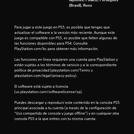
a
d
(Brasil), Ruso
r
e
s
l
i
j
n
Para jugar a este juego en PS5, es posible que tengas que 
u
a
actualizar el software a la versión más reciente. Aunque este 
e
c
juego es compatible con PS5, es posible que falten algunas de 
g
t
las funciones disponibles para PS4. Consulta 
i
o
PlayStation.com/bc para obtener más información.
v
P
a
u
Las funciones en línea requieren una cuenta para PlayStation y 
r
e
están sujetas a los términos de servicio y a la correspondiente 
l
d
política de privacidad (playstation.com/Terms y 
a
e
playstation.com/legal/privacy-policy).
v
s
i
p
El software está sujeto a licencia 
b
a
(us.playstation.com/softwarelicense/sp).
r
u
a
s
Puedes descargar y reproducir este contenido en la consola PS5 
c
a
principal asociada a tu cuenta (a través de la configuración de 
i
r
“Uso compartido de consola y juego offline”) y en cualquier otra 
ó
e
consola PS5 a la que entres con tu misma cuenta.
n
l
d
j
e