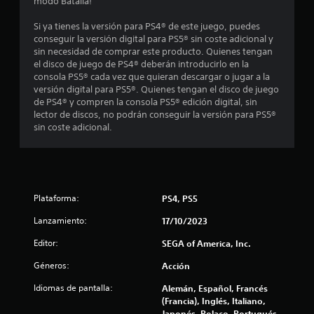
modo Batalla!
c
c
a
i
Si ya tienes la versión para PS4® de este juego, puedes
r
ó
conseguir la versión digital para PS5® sin coste adicional y
l
n
sin necesidad de comprar este producto. Quienes tengan
a
d
el disco de juego de PS4® deberán introducirlo en la
f
consola PS5® cada vez que quieran descargar o jugar a la
e
o
versión digital para PS5®. Quienes tengan el disco de juego
l
r
de PS4® y compren la consola PS5® edición digital, sin
c
m
lector de discos, no podrán conseguir la versión para PS5®
o
a
sin coste adicional.
d
n
e
t
j
r
u
o
g
l
a
Plataforma:
PS4, PS5
P
r
u
Lanzamiento:
.
17/10/2023
e
Editor:
SEGA of America, Inc.
d
P
e
Géneros:
Acción
a
s
u
j
Idiomas de pantalla:
Alemán, Español, Francés
u
s
(Francia), Inglés, Italiano,
g
a
Japonés, Polaco, Portugués