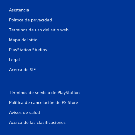
a
c
n
a
Asistencia
t
.
e
Política de privacidad
e
l
Términos de uso del sitio web
g
a
Mapa del sitio
m
PlayStation Studios
e
p
Legal
l
a
Acerca de SIE
y
o
l
a
Términos de servicio de PlayStation
e
x
Política de cancelación de PS Store
p
e
Avisos de salud
r
i
Acerca de las clasificaciones
e
n