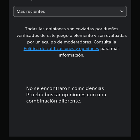
c
u
m
A
e
i
Más recientes
d
l
o
e
e
t
n
s
e
e
Todas las opiniones son enviadas por dueños
d
r
r
s
verificados de este juego o elemento y son evaluadas
e
n
r
i
v
por un equipo de moderadores. Consulta la
a
á
i
Política de calificaciones y opiniones
para más
t
o
p
s
información.
i
i
a
:
v
r
d
l
a
a
3
a
s
s
i
d
d
.
n
No se encontraron coincidencias.
e
e
f
Prueba buscar opiniones con una
i
b
o
9
combinación diferente.
n
o
r
d
t
m
8
i
o
a
c
c
n
e
i
a
e
ó
c
s
s
n
i