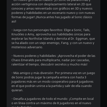
o
a
.
acción vertiginosa con desplazamiento lateral en 2D que
n
n
conoces y amas reinventado con gráficos en 3D y nuevos
t
poderes y habilidades en un escenario nuevo y con nuevas
S
e
formas de jugar! ¡Nunca antes has jugado al Sonic clásico
e
e
t
así!
o
p
s
d
u
- Juega con tus personajes favoritos: Elige a Sonic, Tails,
o
e
Knuckles o Amy, aprovecha sus habilidades únicas para
e
d
explorar las Northstar Islands y derrota al Dr. Eggman, que
l
e
se ha aliado con un viejo enemigo, Fang, y con un nuevo y
j
misterioso adversario.
j
u
u
e
- Nuevos poderes y habilidades: ¡Aprovecha el poder de las
g
g
Chaos Emeralds para multiplicarte, nadar por cascadas,
a
o
ralentizar el tiempo, descubrir secretos y mucho más!
p
r
a
s
- Más amigos y más diversión: Por primera vez en un juego
r
i
de Sonic podrás jugar la campaña entera con hasta 3
a
n
jugadores más en un modo cooperativo para 4 jugadores
p
v
en el que podrán unirse a la partida y salir de ella cuando
r
quieran.
i
a
b
c
- Desafía a jugadores de todo el mundo: ¡Compite en local
r
t
o en línea contra un máximo de 8 jugadores en el nuevo
a
i