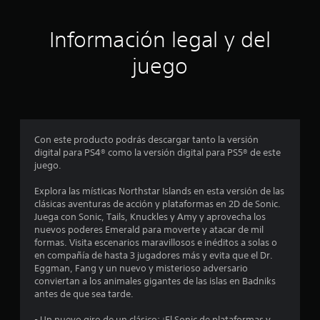
3
n
o
b
t
d
r
2
o
e
Información legal y del
a
r
n
c
c
n
t
juego
i
o
r
ó
a
s
o
n
i
d
d
n
l
e
e
c
u
l
o
i
n
c
Con este producto podrás descargar tanto la versión
n
l
o
digital para PS4® como la versión digital para PS5® de este
s
f
í
n
juego.
e
m
t
c
i
i
r
Explora las místicas Northstar Islands en esta versión de las
u
t
o
clásicas aventuras de acción y plataformas en 2D de Sonic.
e
e
c
l
Juega con Sonic, Tails, Knuckles y Amy y aprovecha los
n
d
.
nuevos poderes Emerald para moverte y atacar de mil
c
e
a
formas. Visita escenarios maravillosos e inéditos a solas o
i
t
en compañía de hasta 3 jugadores más y evita que el Dr.
a
i
c
Eggman, Fang y un nuevo y misterioso adversario
s
e
conviertan a los animales gigantes de las islas en Badniks
d
m
i
antes de que sea tarde.
u
p
r
o
- Un nuevo giro de un clásico: ¡El Sonic de plataformas y