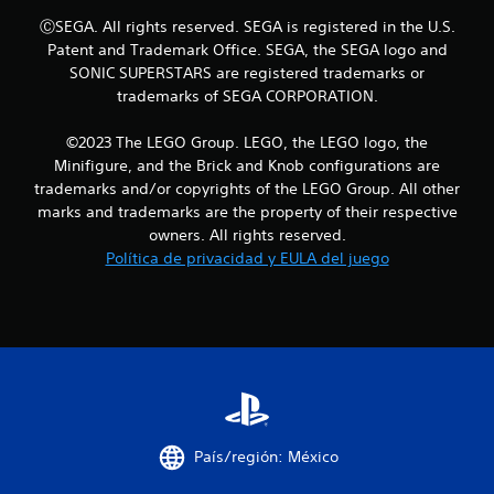
u
l
e
ⒸSEGA. All rights reserved. SEGA is registered in the U.S.
c
g
Patent and Trademark Office. SEGA, the SEGA logo and
o
o
n
SONIC SUPERSTARS are registered trademarks or
e
t
trademarks of SEGA CORPORATION.
n
r
c
o
u
©2023 The LEGO Group. LEGO, the LEGO logo, the
l
a
Minifigure, and the Brick and Knob configurations are
o
l
trademarks and/or copyrights of the LEGO Group. All other
l
q
a
marks and trademarks are the property of their respective
u
r
owners. All rights reserved.
i
e
Política de privacidad y EULA del juego
e
s
r
p
m
u
o
e
m
s
e
t
n
a
t
h
o
á
d
p
País/región: México
u
t
r
i