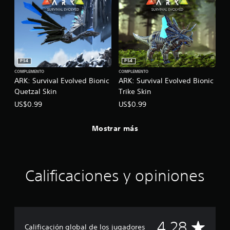
PS4
PS4
COMPLEMENTO
COMPLEMENTO
ARK: Survival Evolved Bionic
ARK: Survival Evolved Bionic
Quetzal Skin
Trike Skin
US$0.99
US$0.99
Mostrar más
Calificaciones y opiniones
C
4.28
Calificación global de los jugadores