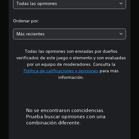
Todas las opiniones
r
o
Ordenar por:
m
Más recientes
e
Todas las opiniones son enviadas por dueños
d
verificados de este juego o elemento y son evaluadas
i
por un equipo de moderadores. Consulta la
Política de calificaciones y opiniones
para más
o
información.
:
4
.
No se encontraron coincidencias.
Prueba buscar opiniones con una
2
combinación diferente.
8