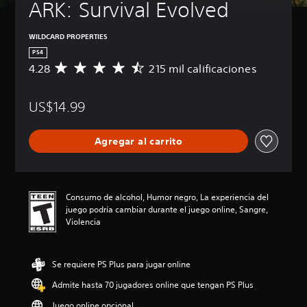
ARK: Survival Evolved
WILDCARD PROPERTIES
PS4
4.28
215 mil calificaciones
C
a
l
US$14.99
i
f
i
Agregar al carrito
c
a
c
i
ó
Consumo de alcohol, Humor negro, La experiencia del
n
juego podría cambiar durante el juego online, Sangre,
p
Violencia
r
o
m
Se requiere PS Plus para jugar online
e
d
Admite hasta 70 jugadores online que tengan PS Plus
i
o
Juego online opcional