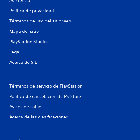
c
Asistencia
Política de privacidad
a
Términos de uso del sitio web
c
Mapa del sitio
i
PlayStation Studios
o
Legal
n
Acerca de SIE
e
s
Términos de servicio de PlayStation
Política de cancelación de PS Store
Avisos de salud
Acerca de las clasificaciones