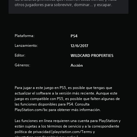
s
otros jugadores para sobrevivir, dominar… y escapar.
e
n
u
Plataforma:
PS4
Lanzamiento:
12/6/2017
n
Editor:
WILDCARD PROPERTIES
t
Géneros:
Acción
o
t
Para jugar a este juego en PS5, es posible que tengas que 
a
actualizar el software a la versión más reciente. Aunque este 
juego es compatible con PS5, es posible que falten algunas de 
l
las funciones disponibles para PS4. Consulta 
PlayStation.com/bc para obtener más información.
d
Las funciones en línea requieren una cuenta para PlayStation y 
e
están sujetas a los términos de servicio y a la correspondiente 
política de privacidad (playstation.com/Terms y 