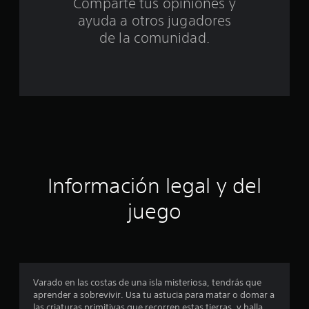
Comparte tus opiniones y
i
ayuda a otros jugadores
n
de la comunidad.
c
o
e
s
t
Información legal y del
r
juego
e
l
l
Varado en las costas de una isla misteriosa, tendrás que
a
aprender a sobrevivir. Usa tu astucia para matar o domar a
las criaturas primitivas que recorren estas tierras, y halla