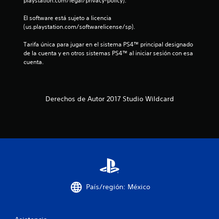
playstation.com/legal/privacy-policy).
2
El software está sujeto a licencia 
1
(us.playstation.com/softwarelicense/sp).
5
Tarifa única para jugar en el sistema PS4™ principal designado 
de la cuenta y en otros sistemas PS4™ al iniciar sesión con esa 
9
cuenta.
8
7
Derechos de Autor 2017 Studio Wildcard
c
a
l
i
f
País/región: México
i