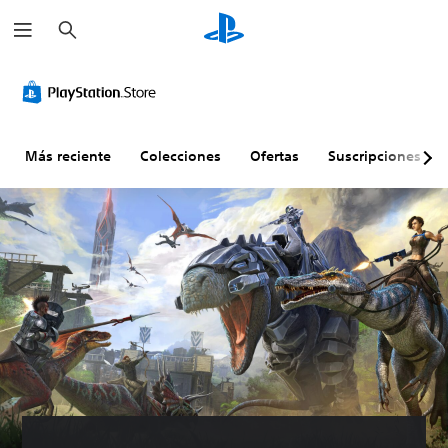
B
u
s
c
a
r
Más reciente
Colecciones
Ofertas
Suscripciones