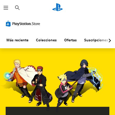
B
u
s
c
a
r
Más reciente
Colecciones
Ofertas
Suscripciones