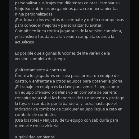
n
personalizar sus trajes con diferentes colores, cambiar su
Ninjutsu o abrir los pergaminos para crear herramientas
t
ninja personalizadas.
¡Participa en los eventos de combate y obtén recompensas
o
para conceder mejoras y personalizar tu avatar!
Compite en línea contra jugadores de la versión completa,
t
¡y transfiere tus datos a la versión completa cuando la
actualices!
a
Es posible que algunas funciones de lite varíen de la
l
versión completa del juego.
d
¡Enfrentamiento 4 contra 4!
Únete a los jugadores en línea para formar un equipo de
cuatro, y enfréntate a otros equipos para obtener la gloria.
e
¡El trabajo en equipo es la clave para vencer! Juega como
un equipo ofensivo o defensivo en combate de barrera;
1
conspira para robar las banderas de tu oponente y protege
la tuya en combate por la bandera; y lucha hasta que el
1
indicador de combate de cualquier equipo llegue a cero en
combate de combates.
1
¡Usa los roles y Ninjutsu de tu equipo con sabiduría para
quedarte con la victoria!
1
Jugabilidad ambiental