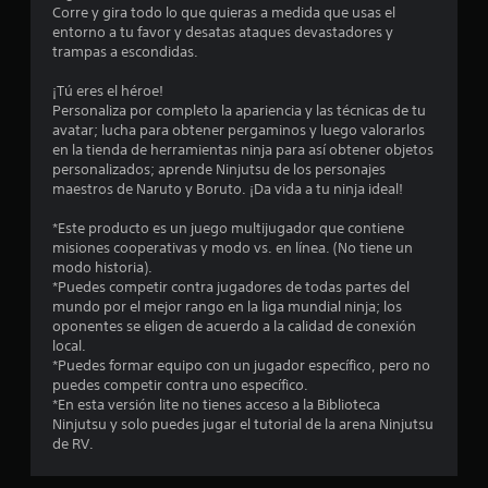
6
Corre y gira todo lo que quieras a medida que usas el
entorno a tu favor y desatas ataques devastadores y
8
trampas a escondidas.
c
¡Tú eres el héroe!
Personaliza por completo la apariencia y las técnicas de tu
a
avatar; lucha para obtener pergaminos y luego valorarlos
en la tienda de herramientas ninja para así obtener objetos
l
personalizados; aprende Ninjutsu de los personajes
maestros de Naruto y Boruto. ¡Da vida a tu ninja ideal!
i
*Este producto es un juego multijugador que contiene
f
misiones cooperativas y modo vs. en línea. (No tiene un
modo historia).
i
*Puedes competir contra jugadores de todas partes del
mundo por el mejor rango en la liga mundial ninja; los
c
oponentes se eligen de acuerdo a la calidad de conexión
local.
a
*Puedes formar equipo con un jugador específico, pero no
puedes competir contra uno específico.
c
*En esta versión lite no tienes acceso a la Biblioteca
Ninjutsu y solo puedes jugar el tutorial de la arena Ninjutsu
i
de RV.