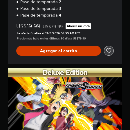
Pase de temporada 2
Pase de temporada 3
Pase de temporada 4
US$19.99
US$79.99
Ahorra un 75 %
Rebajado del precio original de US$79.99
La oferta finaliza el 13/8/2026 06:59 AM UTC
Precio más bajo en los últimos 30 días: US$79.99
Agregar al carrito
E
d
i
c
i
ó
n
D
e
l
u
x