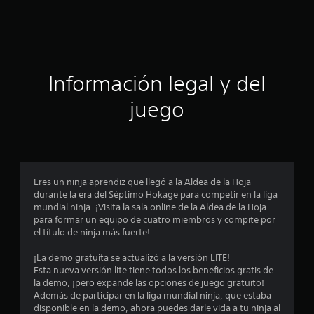
e
s
t
Información legal y del
r
juego
e
l
l
Eres un ninja aprendiz que llegó a la Aldea de la Hoja
a
durante la era del Séptimo Hokage para competir en la liga
mundial ninja. ¡Visita la sala online de la Aldea de la Hoja
s
para formar un equipo de cuatro miembros y compite por
el título de ninja más fuerte!
e
¡La demo gratuita se actualizó a la versión LITE!
n
Esta nueva versión lite tiene todos los beneficios gratis de
la demo, ¡pero expande las opciones de juego gratuito!
u
Además de participar en la liga mundial ninja, que estaba
disponible en la demo, ahora puedes darle vida a tu ninja al