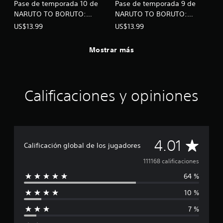
Pase de temporada 10 de
Pase de temporada 9 de
NARUTO TO BORUTO:
NARUTO TO BORUTO:
SHINOBI STRIKER
SHINOBI STRIKER
US$13.99
US$13.99
Mostrar más
Calificaciones y opiniones
C
4.01
Calificación global de los jugadores
a
111168 calificaciones
64 %
l
10 %
i
7 %
f