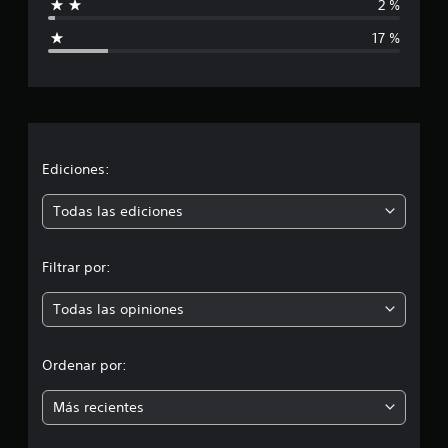
2 %
i
17 %
c
a
c
i
Ediciones:
ó
Todas las ediciones
n
Filtrar por:
p
Todas las opiniones
r
o
Ordenar por:
m
Más recientes
e