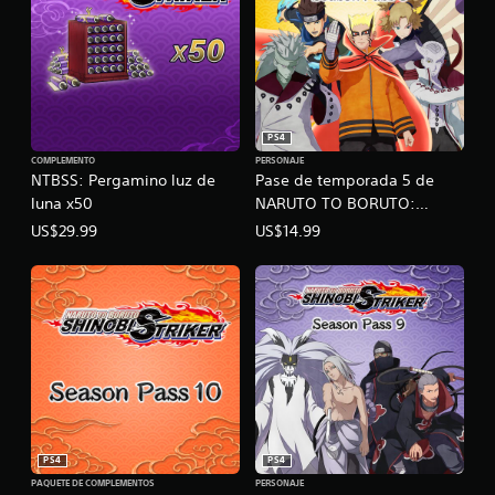
PS4
COMPLEMENTO
PERSONAJE
NTBSS: Pergamino luz de
Pase de temporada 5 de
luna x50
NARUTO TO BORUTO:
SHINOBI STRIKER
US$29.99
US$14.99
PS4
PS4
PAQUETE DE COMPLEMENTOS
PERSONAJE