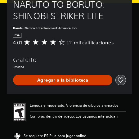
NARUTO TO BORUTO: 
SHINOBI STRIKER LITE
Bandai Namco Entertainment America Inc.
PS4
4.01
111 mil calificaciones
C
a
l
Gratuito
i
f
Prueba
i
c
Agregar a la biblioteca
a
c
i
ó
n
Lenguaje moderado, Violencia de dibujos animados
p
r
Compras dentro del juego, Los usuarios interactúan
o
m
e
Se requiere PS Plus para jugar online
d