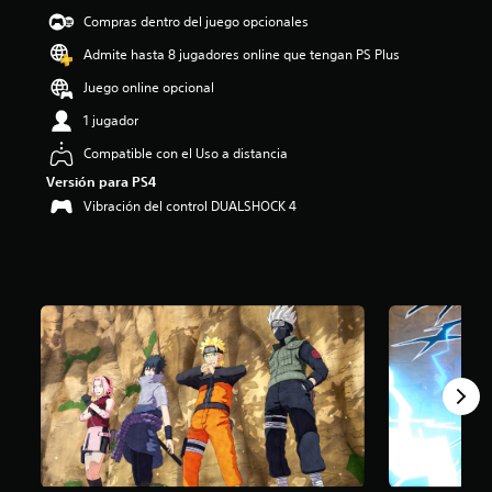
i
Compras dentro del juego opcionales
o
Admite hasta 8 jugadores online que tengan PS Plus
:
4
Juego online opcional
.
0
1 jugador
1
Compatible con el Uso a distancia
e
s
Versión para PS4
t
Vibración del control DUALSHOCK 4
r
e
l
l
a
s
d
e
c
i
n
c
o
e
s