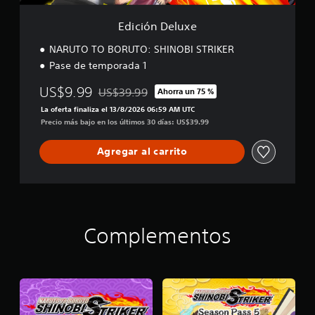
e
Edición Deluxe
NARUTO TO BORUTO: SHINOBI STRIKER
Pase de temporada 1
US$9.99
US$39.99
Ahorra un 75 %
Rebajado del precio original de US$39.99
La oferta finaliza el 13/8/2026 06:59 AM UTC
Precio más bajo en los últimos 30 días: US$39.99
Agregar al carrito
Complementos