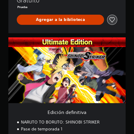
Gratuito
I
Prueba
N
O
Agregar a la biblioteca
B
I
S
T
E
R
d
I
i
K
c
E
i
R
ó
L
n
I
d
T
e
E
f
i
n
i
t
Edición definitiva
i
v
NARUTO TO BORUTO: SHINOBI STRIKER
a
Pase de temporada 1