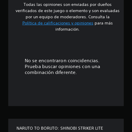
Todas las opiniones son enviadas por dueños
d
verificados de este juego o elemento y son evaluadas
i
por un equipo de moderadores. Consulta la
Política de calificaciones y opiniones
para más
o
información.
:
4
.
No se encontraron coincidencias.
Prueba buscar opiniones con una
0
combinación diferente.
1
e
s
t
r
NARUTO TO BORUTO: SHINOBI STRIKER LITE