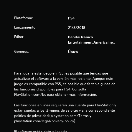
o
n
Plataforma:
PS4
e
Lanzamiento:
21/8/2018
s
Editor:
Bandai Namco
Entertainment America Inc.
Géneros:
Único
Para jugar a este juego en PS5, es posible que tengas que 
actualizar el software a la versión más reciente. Aunque este 
juego es compatible con PS5, es posible que falten algunas de 
las funciones disponibles para PS4. Consulta 
PlayStation.com/bc para obtener más información.
Las funciones en línea requieren una cuenta para PlayStation y 
están sujetas a los términos de servicio y a la correspondiente 
política de privacidad (playstation.com/Terms y 
playstation.com/legal/privacy-policy).
El software está sujeto a licencia 