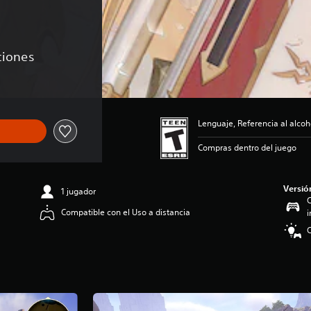
aciones
Lenguaje, Referencia al alco
Compras dentro del juego
Versió
1 jugador
C
Compatible con el Uso a distancia
i
C