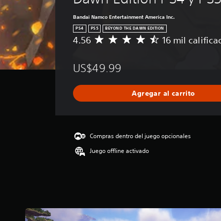
Bandai Namco Entertainment America Inc.
PS4
PS5
BEYOND THE DAWN EDITION
4.56
16 mil calific
C
a
l
US$49.99
i
f
i
Agregar al carrito
c
a
c
i
ó
Compras dentro del juego opcionales
n
Juego offline activado
p
r
o
m
e
d
i
o