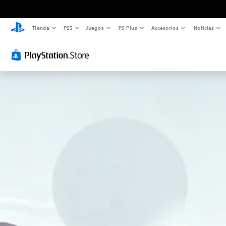
Tienda
PS5
Juegos
PS Plus
Accesorios
Noticias