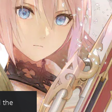
 the 
5