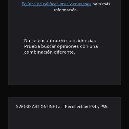
Política de calificaciones y opiniones
para más
o
información.
:
3
.
No se encontraron coincidencias.
Prueba buscar opiniones con una
7
combinación diferente.
5
e
s
t
r
SWORD ART ONLINE Last Recollection PS4 y PS5
e
l