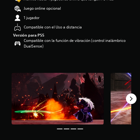
o
Juego online opcional
:
3
1 jugador
.
Compatible con el Uso a distancia
7
5
Versión para PS5
e
Compatible con la función de vibración (control inalámbrico
s
DualSense)
t
r
e
l
l
a
s
d
e
c
i
n
c
o
e
s