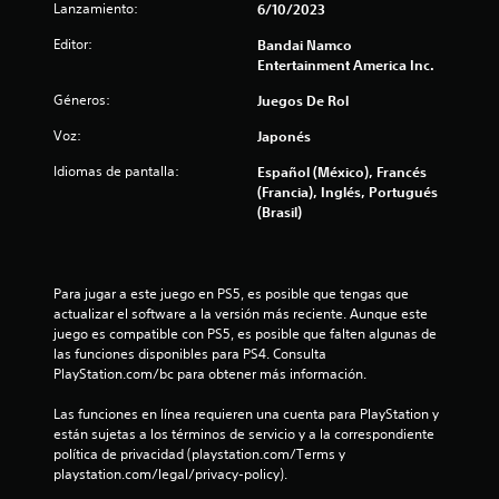
Lanzamiento:
l
6/10/2023
Editor:
Bandai Namco
i
Entertainment America Inc.
f
Géneros:
Juegos De Rol
i
Voz:
Japonés
Idiomas de pantalla:
Español (México), Francés
c
(Francia), Inglés, Portugués
(Brasil)
a
c
Para jugar a este juego en PS5, es posible que tengas que 
i
actualizar el software a la versión más reciente. Aunque este 
juego es compatible con PS5, es posible que falten algunas de 
o
las funciones disponibles para PS4. Consulta 
PlayStation.com/bc para obtener más información.
n
Las funciones en línea requieren una cuenta para PlayStation y 
e
están sujetas a los términos de servicio y a la correspondiente 
política de privacidad (playstation.com/Terms y 
s
playstation.com/legal/privacy-policy).