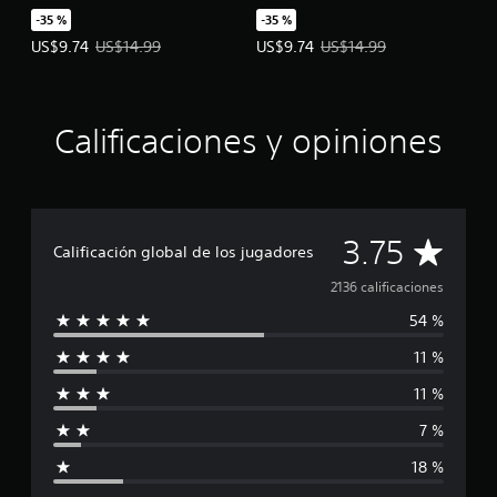
Bonds Vol. 1
Bonds Vol. 2
-35 %
-35 %
Precio de la oferta: US$9.74. Precio original: US$14.99.
Precio de la oferta: US$9.74. Prec
US$9.74
US$14.99
US$9.74
US$14.99
Calificaciones y opiniones
C
3.75
Calificación global de los jugadores
a
2136 calificaciones
54 %
l
11 %
i
11 %
f
7 %
i
18 %
c