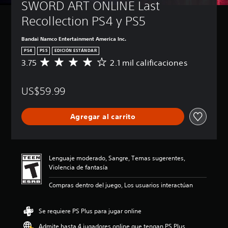
SWORD ART ONLINE Last 
Recollection PS4 y PS5
Bandai Namco Entertainment America Inc.
PS4
PS5
EDICIÓN ESTÁNDAR
3.75
2.1 mil calificaciones
C
a
l
US$59.99
i
f
i
Agregar al carrito
c
a
c
i
ó
Lenguaje moderado, Sangre, Temas sugerentes,
n
Violencia de fantasía
p
r
Compras dentro del juego, Los usuarios interactúan
o
m
e
Se requiere PS Plus para jugar online
d
Admite hasta 4 jugadores online que tengan PS Plus
i