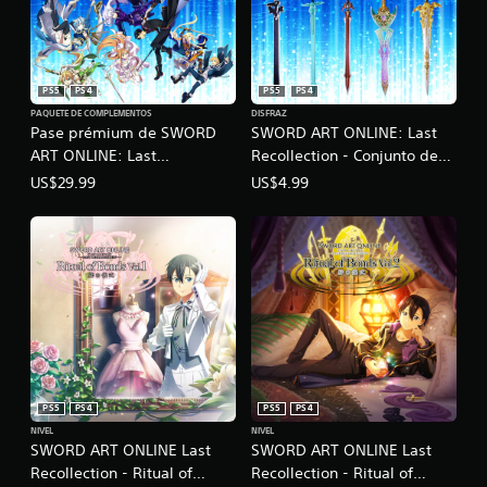
PS5
PS4
PS5
PS4
PAQUETE DE COMPLEMENTOS
DISFRAZ
Pase prémium de SWORD
SWORD ART ONLINE: Last
ART ONLINE: Last
Recollection - Conjunto de
Recollection
apariencia de espadas
US$29.99
US$4.99
Espadachín negro
PS5
PS4
PS5
PS4
NIVEL
NIVEL
SWORD ART ONLINE Last
SWORD ART ONLINE Last
Recollection - Ritual of
Recollection - Ritual of