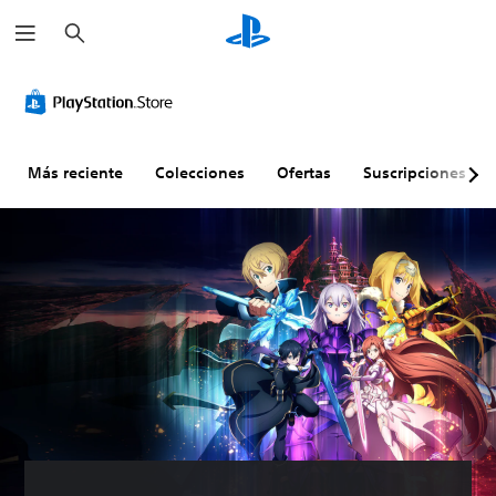
B
u
s
c
a
r
Más reciente
Colecciones
Ofertas
Suscripciones