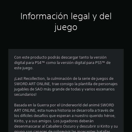
t
Información legal y del
r
juego
e
l
l
Con este producto podrás descargar tanto la versión
a
digital para PS4™ como la versión digital para PS5™ de
este juego.
s
¡Last Recollection, la culminación de la serie de juegos de
e
SWORD ART ONLINE, trae consigo la plantilla de personajes
jugables de SAO más grande de todas y varios escenarios
n
secundarios!
u
Basada en la Guerra por el Underworld del animé SWORD
ART ONLINE, esta nueva historia se desarrolla a través de
n
los difíciles desafíos que esperan a nuestro querido héroe,
Kirito, y a sus amigos. Los jugadores deberán
t
desenmascarar al Caballero Oscuro y descubrir si Kirito y su
grupo son capaces de sobrevivir las incesantes batallas