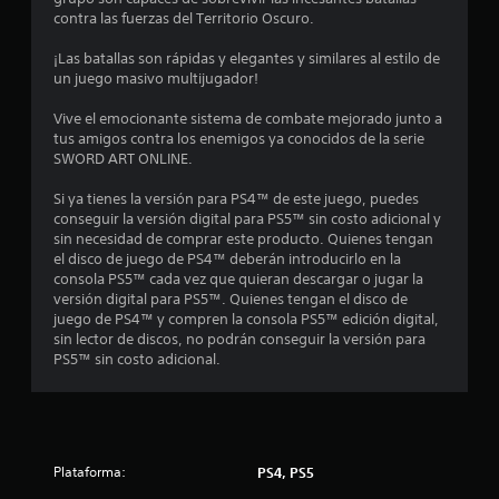
o
contra las fuerzas del Territorio Oscuro.
t
¡Las batallas son rápidas y elegantes y similares al estilo de
un juego masivo multijugador!
a
Vive el emocionante sistema de combate mejorado junto a
l
tus amigos contra los enemigos ya conocidos de la serie
SWORD ART ONLINE.
d
Si ya tienes la versión para PS4™ de este juego, puedes
conseguir la versión digital para PS5™ sin costo adicional y
e
sin necesidad de comprar este producto. Quienes tengan
el disco de juego de PS4™ deberán introducirlo en la
2
consola PS5™ cada vez que quieran descargar o jugar la
versión digital para PS5™. Quienes tengan el disco de
1
juego de PS4™ y compren la consola PS5™ edición digital,
sin lector de discos, no podrán conseguir la versión para
3
PS5™ sin costo adicional.
6
c
a
Plataforma:
PS4, PS5