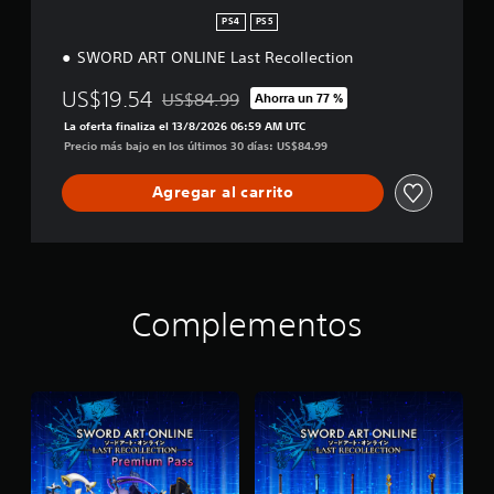
l
PS4
PS5
e
c
SWORD ART ONLINE Last Recollection
t
i
US$19.54
US$84.99
Ahorra un 77 %
Rebajado del precio original de US$84.99
o
La oferta finaliza el 13/8/2026 06:59 AM UTC
n
Precio más bajo en los últimos 30 días: US$84.99
Agregar al carrito
Complementos