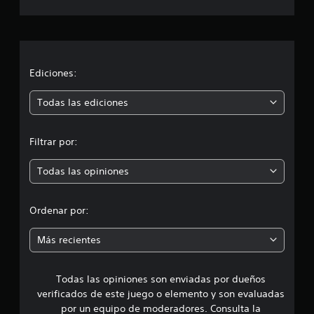
a
c
i
Ediciones:
ó
Todas las ediciones
n
Filtrar por:
p
Todas las opiniones
r
o
Ordenar por:
m
Más recientes
e
Todas las opiniones son enviadas por dueños
d
verificados de este juego o elemento y son evaluadas
i
por un equipo de moderadores. Consulta la