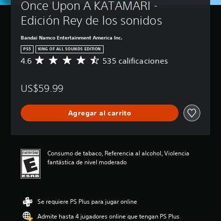
Once Upon A KATAMARI - 
Edición Rey de los sonidos
Bandai Namco Entertainment America Inc.
PS5
KING OF ALL SOUNDS EDITION
4.6
535 calificaciones
C
a
l
US$59.99
i
f
i
Agregar al carrito
c
a
c
i
ó
Consumo de tabaco, Referencia al alcohol, Violencia
n
fantástica de nivel moderado
p
r
o
m
Se requiere PS Plus para jugar online
e
d
Admite hasta 4 jugadores online que tengan PS Plus
i