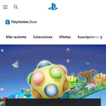
B
u
s
c
a
r
Más reciente
Colecciones
Ofertas
Suscripciones