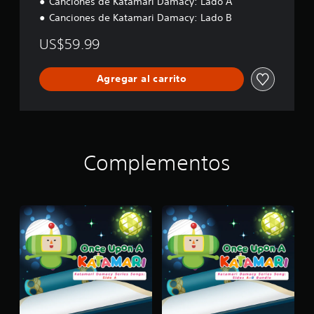
Canciones de Katamari Damacy: Lado A
t
i
Canciones de Katamari Damacy: Lado B
o
n
US$59.99
Agregar al carrito
Complementos