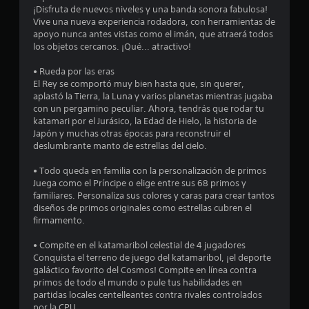
a
¡Disfruta de nuevos niveles y una banda sonora fabulosa!
Vive una nueva experiencia rodadora, con herramientas de
l
apoyo nunca antes vistas como el imán, que atraerá todos
los objetos cercanos. ¡Qué... atractivo!
d
• Rueda por las eras
El Rey se comportó muy bien hasta que, sin querer,
e
aplastó la Tierra, la Luna y varios planetas mientras jugaba
con un pergamino peculiar. Ahora, tendrás que rodar tu
5
katamari por el Jurásico, la Edad de Hielo, la historia de
Japón y muchas otras épocas para reconstruir el
3
deslumbrante manto de estrellas del cielo.
5
• Todo queda en familia con la personalización de primos
Juega como el Príncipe o elige entre sus 68 primos y
c
familiares. Personaliza sus colores y caras para crear tantos
diseños de primos originales como estrellas cubren el
a
firmamento.
l
• Compite en el katamaribol celestial de 4 jugadores
Conquista el terreno de juego del katamaribol, ¡el deporte
i
galáctico favorito del Cosmos! Compite en línea contra
primos de todo el mundo o pule tus habilidades en
f
partidas locales centelleantes contra rivales controlados
por la CPU.