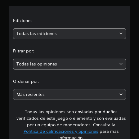
c
i
Ediciones:
ó
Todas las ediciones
n
Filtrar por:
p
Todas las opiniones
r
o
Ordenar por:
m
Más recientes
e
Todas las opiniones son enviadas por dueños
d
verificados de este juego o elemento y son evaluadas
i
por un equipo de moderadores. Consulta la
Política de calificaciones y opiniones
para más
o
información.