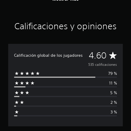
Calificaciones y opiniones
C
4.60
Calificación global de los jugadores
a
535 calificaciones
79 %
l
11 %
i
5 %
f
2 %
i
3 %
c
a