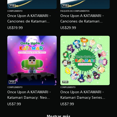
PS5
PS5
COMPLEMENTO
PAQUETE DE COMPLEMENTOS
Once Upon A KATAMARI -
Once Upon A KATAMARI -
Canciones de Katamari
Canciones de Katamari
Damacy: Lado A
Damacy: Lote Lado A y lado
US$19.99
US$29.99
B
PS5
PS5
COMPLEMENTO
COMPLEMENTO
Once Upon A KATAMARI -
Once Upon A KATAMARI -
Katamari Damacy: Neo
Katamari Damacy Series
Remixes
Dance Dance Remixes
US$7.99
US$7.99
Mostrar más