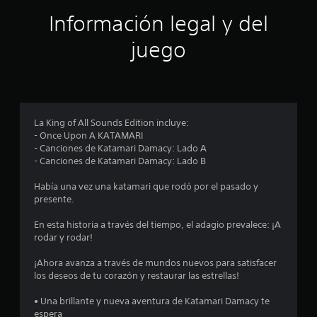
e
Información legal y del
l
juego
l
a
s
La King of All Sounds Edition incluye:
- Once Upon A KATAMARI
e
- Canciones de Katamari Damacy: Lado A
- Canciones de Katamari Damacy: Lado B
n
Había una vez una katamari que rodó por el pasado y
u
presente.
n
En esta historia a través del tiempo, el adagio prevalece: ¡A
rodar y rodar!
t
¡Ahora avanza a través de mundos nuevos para satisfacer
o
los deseos de tu corazón y restaurar las estrellas!
t
• Una brillante y nueva aventura de Katamari Damacy te
espera