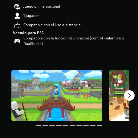
o
Juego online opcional
:
1 jugador
4
.
Compatible con el Uso a distancia
6
Versión para PS5
e
Compatible con la función de vibración (control inalámbrico
s
DualSense)
t
r
e
l
l
a
s
d
e
c
i
n
c
o
e
s
t