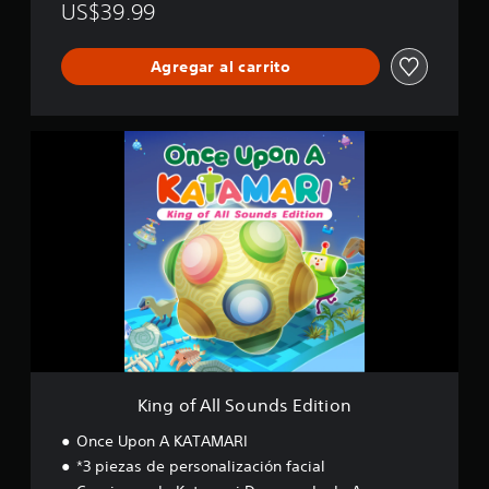
i
US$39.99
c
a
c
Agregar al carrito
i
o
n
K
e
i
s
n
g
o
f
A
l
l
S
o
u
n
d
King of All Sounds Edition
s
E
Once Upon A KATAMARI
d
*3 piezas de personalización facial
i