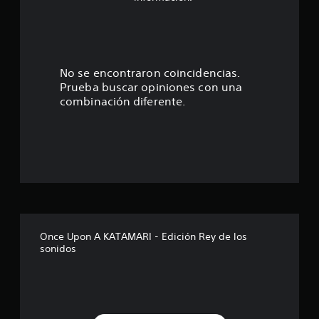
:
4
.
No se encontraron coincidencias.
Prueba buscar opiniones con una
6
combinación diferente.
e
s
t
r
e
Once Upon A KATAMARI - Edición Rey de los
sonidos
l
l
a