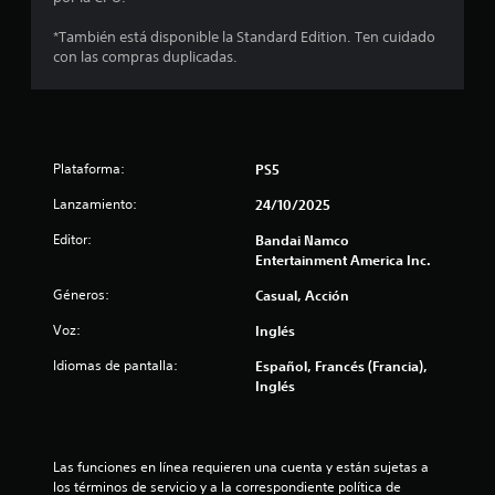
i
*También está disponible la Standard Edition. Ten cuidado
c
con las compras duplicadas.
a
c
Plataforma:
PS5
i
Lanzamiento:
24/10/2025
o
Editor:
Bandai Namco
n
Entertainment America Inc.
e
Géneros:
Casual, Acción
Voz:
Inglés
s
Idiomas de pantalla:
Español, Francés (Francia),
Inglés
Las funciones en línea requieren una cuenta y están sujetas a 
los términos de servicio y a la correspondiente política de 