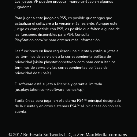
Los juegos VR pueden provocar mareo cinético en algunos 
jugadores.
c
Para jugar a este juego en PS5, es posible que tengas que 
a
actualizar el software a la versión más reciente. Aunque este 
juego es compatible con PS5, es posible que falten algunas de 
l
las funciones disponibles para PS4. Consulta 
PlayStation.com/bc para obtener más información.
i
Las funciones en línea requieren una cuenta y están sujetas a 
f
los términos de servicio y a la correspondiente política de 
privacidad (visita playstationnetwork.com para consultar los 
i
términos de servicio y las correspondientes políticas de 
privacidad de tu país).
c
El software está sujeto a licencia y garantía limitada 
a
(us.playstation.com/softwarelicense/sp).
c
Tarifa única para jugar en el sistema PS4™ principal designado 
de la cuenta y en otros sistemas PS4™ al iniciar sesión con esa 
i
cuenta.
o
n
© 2017 Bethesda Softworks LLC, a ZeniMax Media company.