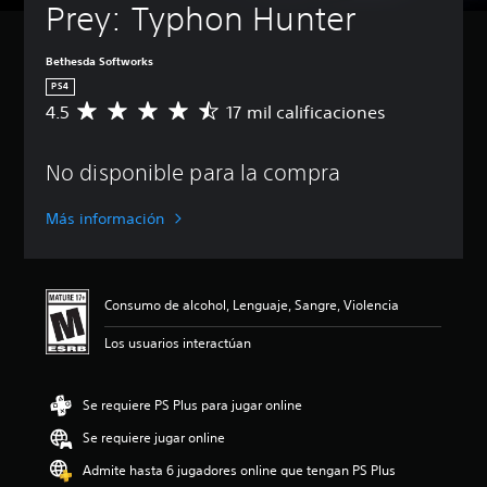
Prey: Typhon Hunter
Bethesda Softworks
PS4
4.5
17 mil calificaciones
C
a
l
No disponible para la compra
i
f
i
Más información
c
a
c
i
Consumo de alcohol, Lenguaje, Sangre, Violencia
ó
n
Los usuarios interactúan
p
r
o
Se requiere PS Plus para jugar online
m
e
Se requiere jugar online
d
i
Admite hasta 6 jugadores online que tengan PS Plus
o