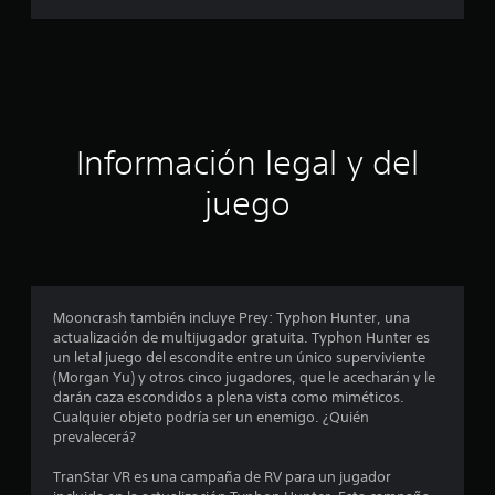
e
s
t
r
Información legal y del
e
juego
l
l
a
Mooncrash también incluye Prey: Typhon Hunter, una
s
actualización de multijugador gratuita. Typhon Hunter es
un letal juego del escondite entre un único superviviente
e
(Morgan Yu) y otros cinco jugadores, que le acecharán y le
darán caza escondidos a plena vista como miméticos.
n
Cualquier objeto podría ser un enemigo. ¿Quién
prevalecerá?
u
TranStar VR es una campaña de RV para un jugador