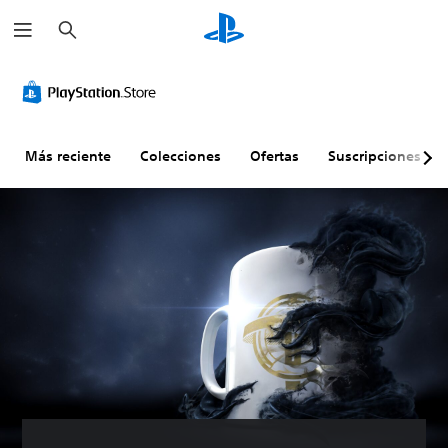
B
u
s
c
a
r
Más reciente
Colecciones
Ofertas
Suscripciones