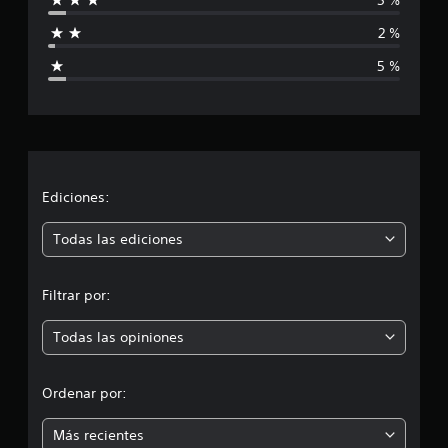
f
2 %
i
5 %
c
a
c
i
Ediciones:
ó
Todas las ediciones
n
Filtrar por:
p
Todas las opiniones
r
o
Ordenar por:
m
Más recientes