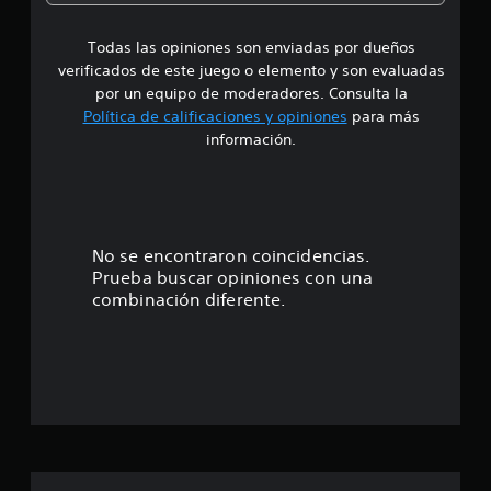
e
Todas las opiniones son enviadas por dueños
d
verificados de este juego o elemento y son evaluadas
i
por un equipo de moderadores. Consulta la
Política de calificaciones y opiniones
para más
o
información.
:
4
.
No se encontraron coincidencias.
Prueba buscar opiniones con una
5
combinación diferente.
e
s
t
r