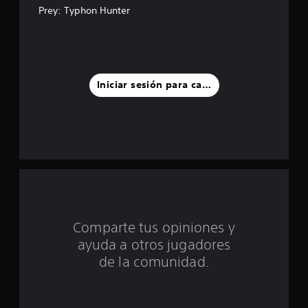
e
Prey: Typhon Hunter
l
l
a
Iniciar sesión para calificar
s
d
e
c
i
Comparte tus opiniones y
n
ayuda a otros jugadores
c
de la comunidad.
o