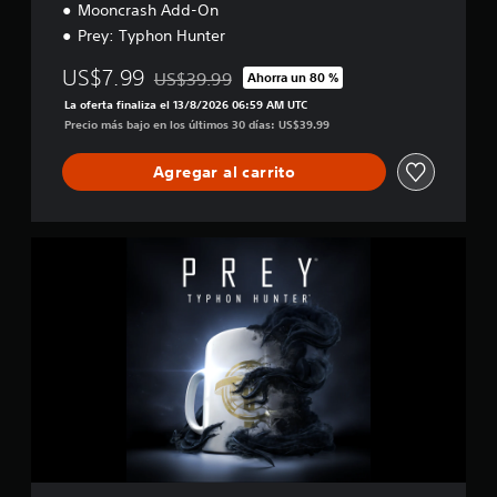
Mooncrash Add-On
Prey: Typhon Hunter
US$7.99
US$39.99
Ahorra un 80 %
Rebajado del precio original de US$39.99
La oferta finaliza el 13/8/2026 06:59 AM UTC
Precio más bajo en los últimos 30 días: US$39.99
Agregar al carrito
P
r
e
y
:
T
y
p
h
o
n
H
u