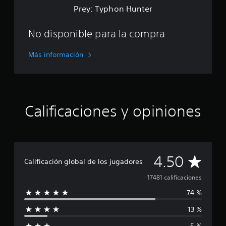
n
Prey: Typhon Hunter
t
e
r
No disponible para la compra
Más información
Calificaciones y opiniones
C
4.50
Calificación global de los jugadores
a
17481 calificaciones
74 %
l
13 %
i
5 %