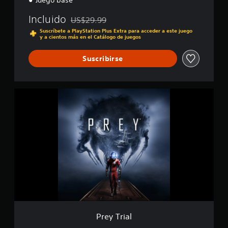
Juego base
f
i
Incluido
US$29.99
c
Rebajado del precio original de US$29.99
a
Suscríbete a PlayStation Plus Extra para acceder a este juego
c
y a cientos más en el Catálogo de juegos
i
o
Suscribirse
n
e
s
P
r
e
y
T
r
i
a
l
Prey Trial