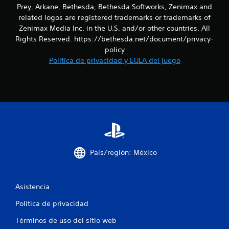
Prey, Arkane, Bethesda, Bethesda Softworks, Zenimax and
e
related logos are registered trademarks or trademarks of
Zenimax Media Inc. in the U.S. and/or other countries. All
s
Rights Reserved. https://bethesda.net/document/privacy-
policy
Política de privacidad y EULA del juego
País/región: México
Asistencia
Política de privacidad
Términos de uso del sitio web