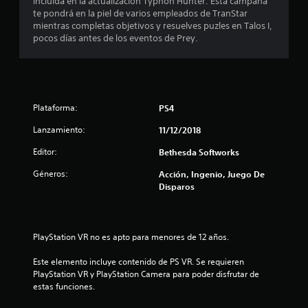
n
incluida en la actualización Typhon Hunter. Esta campaña
te pondrá en la piel de varios empleados de TranStar
t
mientras completas objetivos y resuelves puzles en Talos I,
pocos días antes de los eventos de Prey.
o
t
a
Plataforma:
PS4
l
Lanzamiento:
11/12/2018
d
Editor:
Bethesda Softworks
Géneros:
e
Acción, Ingenio, Juego De
Disparos
1
7
PlayStation VR no es apto para menores de 12 años.
4
Este elemento incluye contenido de PS VR. Se requieren 
PlayStation VR y PlayStation Camera para poder disfrutar de 
8
estas funciones.
1