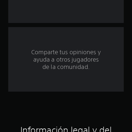
a
s
d
e
c
Comparte tus opiniones y
i
ayuda a otros jugadores
n
de la comunidad.
c
o
e
s
t
Información legal y del