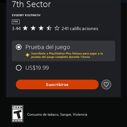
7th Sector
EVGENIY KOLPAKOV
PS4
3.44
241 calificaciones
C
a
l
i
Prueba del juego
f
Suscríbete a PlayStation Plus Deluxe para jugar a la
i
prueba del juego completo durante 1 horas
c
a
US$19.99
c
i
ó
Suscribirse
n
p
r
o
m
e
Consumo de tabaco, Sangre, Violencia
d
i
o