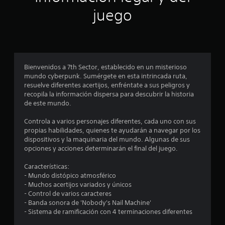
r
juego
e
l
l
Bienvenidos a 7th Sector, establecido en un misterioso
a
mundo cyberpunk. Sumérgete en esta intrincada ruta,
resuelve diferentes acertijos, enfréntate a sus peligros y
s
recopila la información dispersa para descubrir la historia
de este mundo.
e
Controla a varios personajes diferentes, cada uno con sus
n
propias habilidades, quienes te ayudarán a navegar por los
dispositivos y la maquinaria del mundo. Algunas de sus
u
opciones y acciones determinarán el final del juego.
n
Características:
- Mundo distópico atmosférico
t
- Muchos acertijos variados y únicos
- Control de varios caracteres
o
- Banda sonora de 'Nobody's Nail Machine'
- Sistema de ramificación con 4 terminaciones diferentes
t