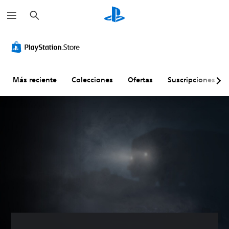
B
u
s
c
a
r
Más reciente
Colecciones
Ofertas
Suscripciones