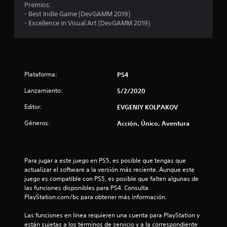
Premios:
a
- Best Indie Game (DevGAMM 2019)
- Excellence in Visual Art (DevGAMM 2019)
l
d
e
Plataforma:
PS4
2
Lanzamiento:
5/2/2020
4
Editor:
EVGENIY KOLPAKOV
Géneros:
Acción, Único, Aventura
1
c
Para jugar a este juego en PS5, es posible que tengas que 
a
actualizar el software a la versión más reciente. Aunque este 
juego es compatible con PS5, es posible que falten algunas de 
l
las funciones disponibles para PS4. Consulta 
PlayStation.com/bc para obtener más información.
i
Las funciones en línea requieren una cuenta para PlayStation y 
f
están sujetas a los términos de servicio y a la correspondiente 