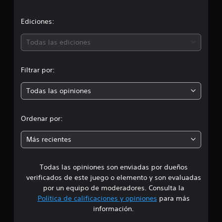
c
i
Ediciones:
ó
Todas las ediciones
n
Filtrar por:
p
Todas las opiniones
r
o
Ordenar por:
m
Más recientes
e
Todas las opiniones son enviadas por dueños
d
verificados de este juego o elemento y son evaluadas
i
por un equipo de moderadores. Consulta la
Política de calificaciones y opiniones
para más
o
información.