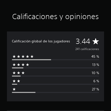
Calificaciones y opiniones
C
3.44
Calificación global de los jugadores
a
241 calificaciones
45 %
l
13 %
i
10 %
f
6 %
i
27 %
c
a