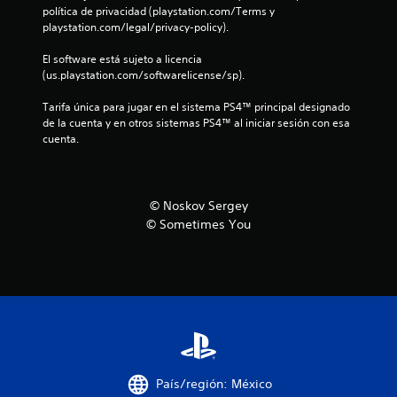
política de privacidad (playstation.com/Terms y 
i
playstation.com/legal/privacy-policy).
c
El software está sujeto a licencia 
(us.playstation.com/softwarelicense/sp).
a
Tarifa única para jugar en el sistema PS4™ principal designado 
c
de la cuenta y en otros sistemas PS4™ al iniciar sesión con esa 
cuenta.
i
o
© Noskov Sergey
n
© Sometimes You
e
s
País/región: México