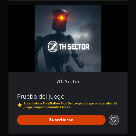
i
c
7
t
a
t
i
c
h
o
i
S
n
o
e
n
c
e
t
s
o
r
7th Sector
Prueba del juego
Suscríbete a PlayStation Plus Deluxe para jugar a la prueba del
juego completo durante 1 horas
Suscribirse