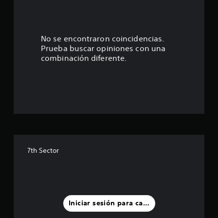
:
3
.
No se encontraron coincidencias.
Prueba buscar opiniones con una
4
combinación diferente.
4
e
s
t
r
7th Sector
e
l
l
Iniciar sesión para calificar