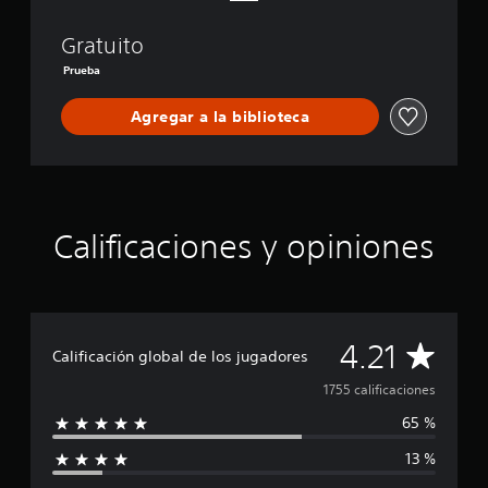
e
n
Gratuito
d
’
Prueba
s
P
Agregar a la biblioteca
a
s
s
Calificaciones y opiniones
C
4.21
Calificación global de los jugadores
a
1755 calificaciones
65 %
l
13 %
i