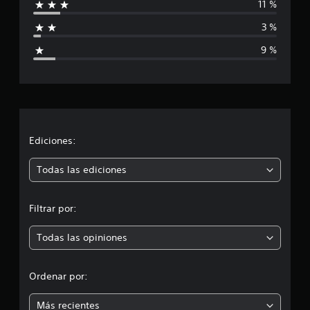
11 %
f
3 %
i
9 %
c
a
c
i
Ediciones:
ó
Todas las ediciones
n
Filtrar por:
p
Todas las opiniones
r
o
Ordenar por:
m
Más recientes