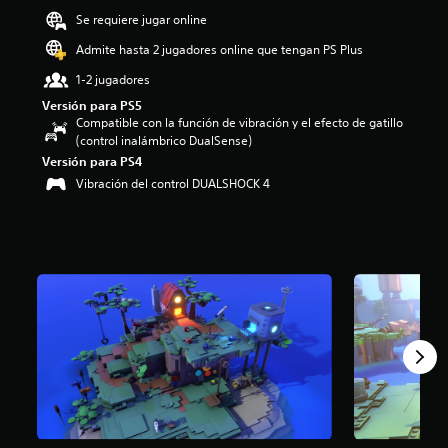
i
Se requiere jugar online
o
Admite hasta 2 jugadores online que tengan PS Plus
:
4
1-2 jugadores
.
2
Versión para PS5
1
Compatible con la función de vibración y el efecto de gatillo
e
(control inalámbrico DualSense)
s
Versión para PS4
t
Vibración del control DUALSHOCK 4
r
e
l
l
a
s
d
e
c
i
n
c
o
e
s