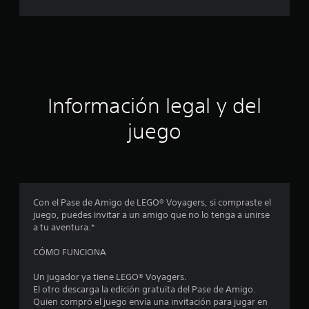
o
e
s
t
Información legal y del
r
juego
e
l
l
Con el Pase de Amigo de LEGO® Voyagers, si compraste el
a
juego, puedes invitar a un amigo que no lo tenga a unirse
a tu aventura.*
s
CÓMO FUNCIONA
e
Un jugador ya tiene LEGO® Voyagers.
n
El otro descarga la edición gratuita del Pase de Amigo.
Quien compró el juego envía una invitación para jugar en