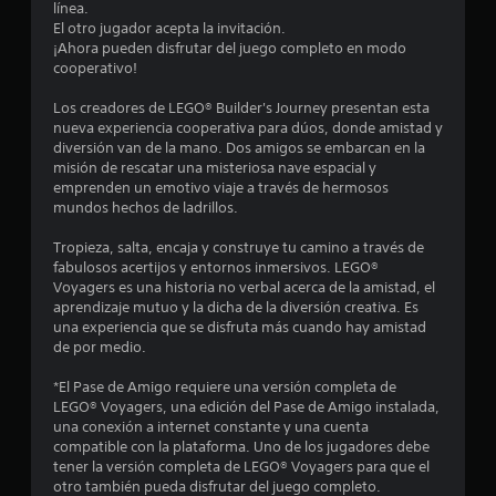
u
línea.
El otro jugador acepta la invitación.
n
¡Ahora pueden disfrutar del juego completo en modo
cooperativo!
t
Los creadores de LEGO® Builder's Journey presentan esta
o
nueva experiencia cooperativa para dúos, donde amistad y
diversión van de la mano. Dos amigos se embarcan en la
t
misión de rescatar una misteriosa nave espacial y
emprenden un emotivo viaje a través de hermosos
a
mundos hechos de ladrillos.
l
Tropieza, salta, encaja y construye tu camino a través de
fabulosos acertijos y entornos inmersivos. LEGO®
d
Voyagers es una historia no verbal acerca de la amistad, el
aprendizaje mutuo y la dicha de la diversión creativa. Es
una experiencia que se disfruta más cuando hay amistad
e
de por medio.
1
*El Pase de Amigo requiere una versión completa de
LEGO® Voyagers, una edición del Pase de Amigo instalada,
7
una conexión a internet constante y una cuenta
compatible con la plataforma. Uno de los jugadores debe
5
tener la versión completa de LEGO® Voyagers para que el
otro también pueda disfrutar del juego completo.