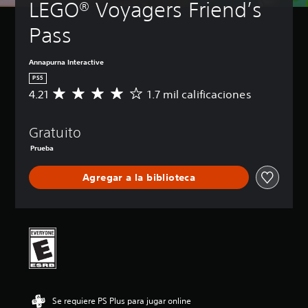
LEGO® Voyagers Friend’s 
Pass
Annapurna Interactive
PS5
4.21
1.7 mil calificaciones
C
a
l
Gratuito
i
f
Prueba
i
c
Agregar a la biblioteca
a
c
i
ó
n
p
r
o
m
e
Se requiere PS Plus para jugar online
d