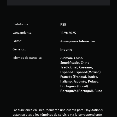
5
c
a
Plataforma:
PS5
l
Lanzamiento:
15/9/2025
i
Editor:
Annapurna Interactive
f
Géneros:
Ingenio
i
Idiomas de pantalla:
Alemán, Chino -
Simplificado, Chino -
c
Tradicional, Coreano,
Español, Español (México),
a
Francés (Francia), Inglés,
Italiano, Japonés, Polaco,
c
Portugués (Brasil),
Portugués (Portugal), Ruso
i
o
Las funciones en línea requieren una cuenta para PlayStation y 
están sujetas a los términos de servicio y a la correspondiente 