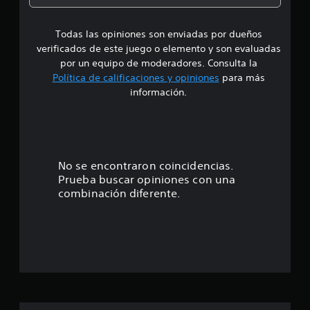
e
Todas las opiniones son enviadas por dueños
d
verificados de este juego o elemento y son evaluadas
i
por un equipo de moderadores. Consulta la
Política de calificaciones y opiniones
para más
o
información.
:
4
.
No se encontraron coincidencias.
Prueba buscar opiniones con una
2
combinación diferente.
1
e
s
t