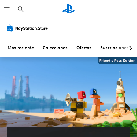
B
u
s
c
a
r
Más reciente
Colecciones
Ofertas
Suscripciones