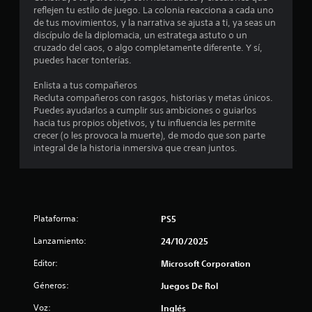
i
reflejen tu estilo de juego. La colonia reacciona a cada uno
r
d
de tus movimientos, y la narrativa se ajusta a ti, ya seas un
e
a
discípulo de la diplomacia, un estratega astuto o un
v
m
cruzado del caos, o algo completamente diferente. Y sí,
i
e
puedes hacer tonterías.
s
n
a
t
Enlista a tus compañeros
r
e
Recluta compañeros con rasgos, historias y metas únicos.
l
o
Puedes ayudarlos a cumplir sus ambiciones o guiarlos
a
d
hacia tus propios objetivos, y tu influencia les permite
i
e
crecer (o les provoca la muerte), de modo que son parte
n
n
integral de la historia inmersiva que crean juntos.
f
t
o
r
r
o
m
d
a
e
c
u
Plataforma:
PS5
i
n
ó
l
Lanzamiento:
24/10/2025
n
í
d
Editor:
Microsoft Corporation
m
e
i
Géneros:
Juegos De Rol
t
t
u
e
Voz:
Inglés
t