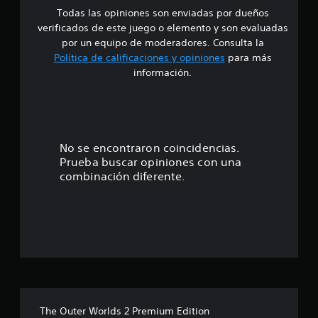
a
o
n
Todas las opiniones son enviadas por dueños
d
q
n
t
verificados de este juego o elemento y son evaluadas
u
e
e
i
por un equipo de moderadores. Consulta la
e
s
a
Política de calificaciones y opiniones
para más
s
d
l
o
información.
e
e
r
p
s
e
:
u
e
a
e
n
l
4
d
s
i
a
i
z
.
No se encontraron coincidencias.
n
b
a
Prueba buscar opiniones con una
o
i
r
1
combinación diferente.
í
l
a
r
i
c
5
l
d
c
o
a
i
e
s
d
o
s
d
n
s
o
e
e
n
l
s
t
i
o
e
d
s
s
r
o
j
p
The Outer Worlds 2 Premium Edition
s
o