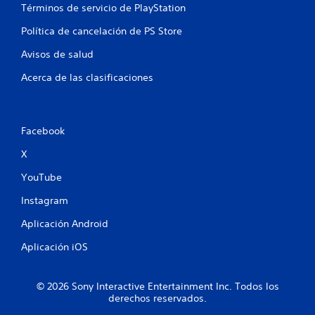
u
Términos de servicio de PlayStation
s
a
d
l
Política de cancelación de PS Store
e
P
Avisos de salud
b
u
o
e
Acerca de las clasificaciones
t
d
e
o
s
n
c
e
Facebook
r
s
e
X
P
a
u
r
YouTube
e
p
d
u
Instagram
e
n
s
t
Aplicación Android
j
o
u
Aplicación iOS
s
g
d
a
e
r
© 2026 Sony Interactive Entertainment Inc. Todos los
g
y
derechos reservados.
u
d
a