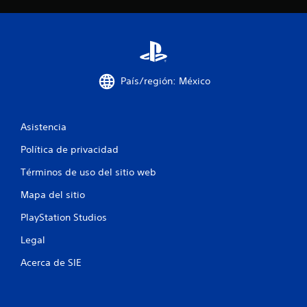
i
i
e
n
r
p
m
u
o
l
m
s
e
País/región: México
a
n
t
c
o
i
.
Asistencia
o
n
Política de privacidad
e
G
s
u
Términos de uso del sitio web
s
a
Mapa del sitio
i
r
m
d
PlayStation Studios
u
a
l
d
Legal
t
o
Acerca de SIE
á
m
n
a
e
n
a