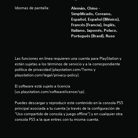
d
o
e
Idiomas de pantalla:
Alemán, Chino -
r
t
Simplificado, Coreano,
i
i
Español, Español (México),
a
e
Francés (Francia), Inglés,
l
m
Italiano, Japonés, Polaco,
d
p
Portugués (Brasil), Ruso
e
o
l
.
g
a
Las funciones en línea requieren una cuenta para PlayStation y 
S
m
están sujetas a los términos de servicio y a la correspondiente 
e
e
política de privacidad (playstation.com/Terms y 
p
p
playstation.com/legal/privacy-policy).
l
u
a
e
El software está sujeto a licencia 
y
d
(us.playstation.com/softwarelicense/sp).
e
e
n
Puedes descargar y reproducir este contenido en la consola PS5 
j
c
principal asociada a tu cuenta (a través de la configuración de 
u
u
“Uso compartido de consola y juego offline”) y en cualquier otra 
g
a
consola PS5 a la que entres con tu misma cuenta.
a
l
q
r
u
s