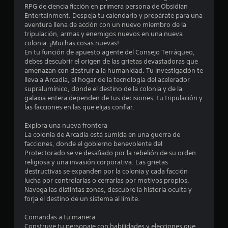
e
o
RPG de ciencia ficción en primera persona de Obsidian
d
r
Entertainment. Despeja tu calendario y prepárate para una
s
a
aventura llena de acción con un nuevo miembro de la
i
d
tripulación, armas y enemigos nuevos en una nueva
o
d
colonia. ¡Muchas cosas nuevas!
e
s
En tu función de apuesto agente del Consejo Terráqueo,
p
d
debes descubrir el origen de las grietas devastadoras que
u
e
amenazan con destruir a la humanidad. Tu investigación te
l
t
lleva a Arcadia, el hogar de la tecnología del acelerador
s
u
supralumínico, donde el destino de la colonia y de la
a
t
galaxia entera dependen de tus decisiones, tu tripulación y
r
o
las facciones en las que elijas confiar.
l
r
o
Explora una nueva frontera
i
s
La colonia de Arcadia está sumida en una guerra de
b
a
facciones, donde el gobierno benevolente del
o
l
Protectorado se ve desafiado por la rebelión de su orden
t
e
religiosa y una invasión corporativa. Las grietas
o
s
destructivas se expanden por la colonia y cada facción
n
lucha por controlarlas o cerrarlas por motivos propios.
P
e
Navega las distintas zonas, descubre la historia oculta y
u
s
forja el destino de un sistema al límite.
e
r
d
á
Comandas a tu manera
e
p
Construye tu personaje con habilidades y elecciones que
s