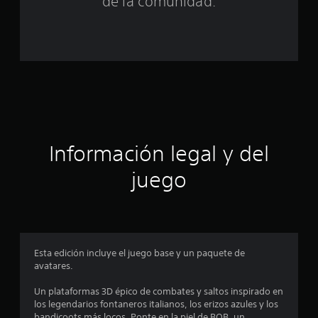
n
de la comunidad.
c
o
e
s
t
Información legal y del
r
juego
e
l
l
Esta edición incluye el juego base y un paquete de
a
avatares.
s
Un plataformas 3D épico de combates y saltos inspirado en
los legendarios fontaneros italianos, los erizos azules y los
e
bandicoots más locos. Ponte en la piel de BOB, un