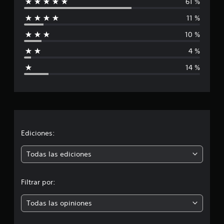
61 %
l
11 %
i
10 %
f
4 %
i
14 %
c
a
c
i
Ediciones:
ó
Todas las ediciones
n
Filtrar por:
p
Todas las opiniones
r