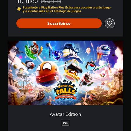
Incluido
US$24.49
i
Rebajado del precio original de US$24.49
a
c
Suscríbete a PlayStation Plus Extra para acceder a este juego
l
y a cientos más en el Catálogo de juegos
l
i
e
f
s
Suscribirse
i
c
a
c
A
i
v
o
a
n
t
e
a
s
r
E
d
i
t
i
o
n
Avatar Edition
PS5