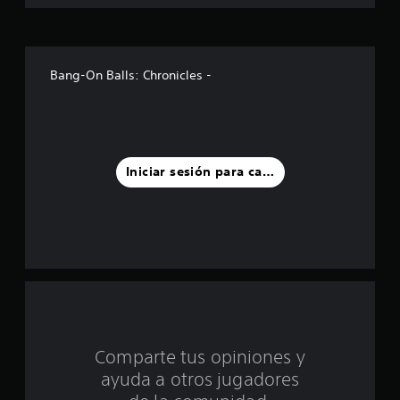
s
t
r
Bang-On Balls: Chronicles -
e
l
l
Iniciar sesión para calificar
a
s
d
e
c
Comparte tus opiniones y
i
ayuda a otros jugadores