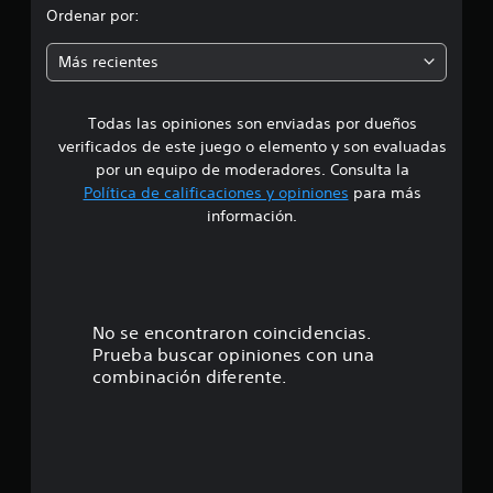
o
Ordenar por:
m
Más recientes
e
Todas las opiniones son enviadas por dueños
d
verificados de este juego o elemento y son evaluadas
i
por un equipo de moderadores. Consulta la
Política de calificaciones y opiniones
para más
o
información.
:
4
.
No se encontraron coincidencias.
Prueba buscar opiniones con una
0
combinación diferente.
1
e