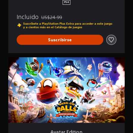
r
PS4
o
n
Incluido
US$24.99
i
Rebajado del precio original de US$24.99
c
Suscríbete a PlayStation Plus Extra para acceder a este juego
y a cientos más en el Catálogo de juegos
l
e
s
Suscribirse
A
v
a
t
a
r
E
d
i
t
i
o
n
Avatar Edition