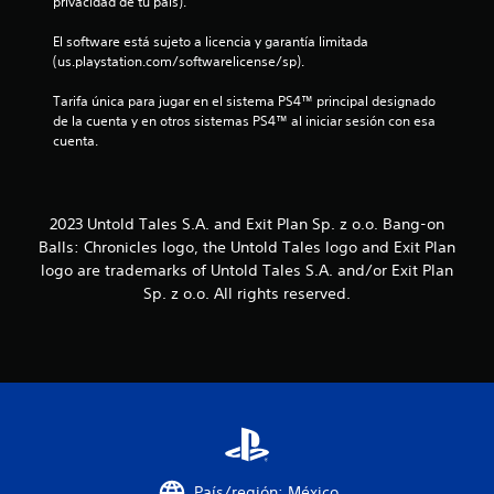
privacidad de tu país).
El software está sujeto a licencia y garantía limitada 
(us.playstation.com/softwarelicense/sp).
Tarifa única para jugar en el sistema PS4™ principal designado 
de la cuenta y en otros sistemas PS4™ al iniciar sesión con esa 
cuenta.
2023 Untold Tales S.A. and Exit Plan Sp. z o.o. Bang-on
Balls: Chronicles logo, the Untold Tales logo and Exit Plan
logo are trademarks of Untold Tales S.A. and/or Exit Plan
Sp. z o.o. All rights reserved.
País/región: México