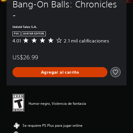
Bang-On Balls: Chronicles 
-
Untold Tales S.A.
PS4
AVATAR EDITION
4.01
2.1 mil calificaciones
C
a
l
US$26.99
i
f
i
Agregar al carrito
c
a
c
i
ó
n
Humor negro, Violencia de fantasía
p
r
o
m
Se requiere PS Plus para jugar online
e
d