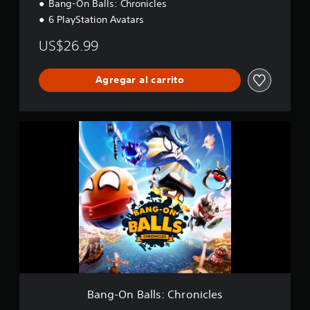
Bang-On Balls: Chronicles
6 PlayStation Avatars
US$26.99
Agregar al carrito
B
a
n
g
-
O
n
B
a
l
l
s
:
C
Bang-On Balls: Chronicles
h