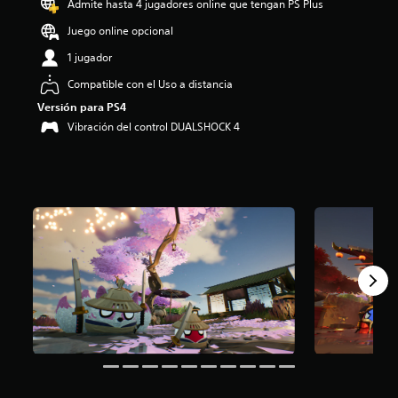
Admite hasta 4 jugadores online que tengan PS Plus
i
o
Juego online opcional
:
1 jugador
4
.
Compatible con el Uso a distancia
0
Versión para PS4
1
e
Vibración del control DUALSHOCK 4
s
t
r
e
l
l
a
s
d
e
c
i
n
c
o
e
s