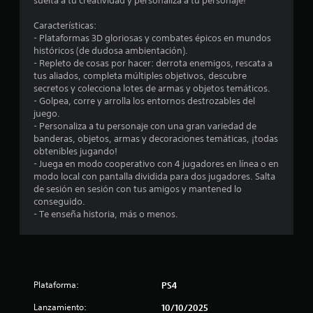
suelta a tu creatividad y personaliza a tu personaje!
6
Características:
- Plataformas 3D gloriosas y combates épicos en mundos
8
históricos (de dudosa ambientación).
- Repleto de cosas por hacer: derrota enemigos, rescata a
c
tus aliados, completa múltiples objetivos, descubre
secretos y colecciona lotes de armas y objetos temáticos.
a
- Golpea, corre y arrolla los entornos destrozables del
juego.
l
- Personaliza a tu personaje con una gran variedad de
banderas, objetos, armas y decoraciones temáticas, ¡todas
i
obtenibles jugando!
- Juega en modo cooperativo con 4 jugadores en línea o en
f
modo local con pantalla dividida para dos jugadores. Salta
de sesión en sesión con tus amigos y mantened lo
i
conseguido.
- Te enseña historia, más o menos.
c
a
c
Plataforma:
PS4
i
Lanzamiento:
10/10/2025