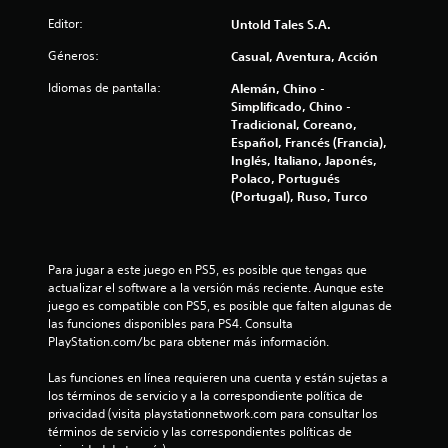
o
Editor:
Untold Tales S.A.
n
Géneros:
Casual, Aventura, Acción
Idiomas de pantalla:
Alemán, Chino -
e
Simplificado, Chino -
Tradicional, Coreano,
s
Español, Francés (Francia),
Inglés, Italiano, Japonés,
Polaco, Portugués
(Portugal), Ruso, Turco
Para jugar a este juego en PS5, es posible que tengas que 
actualizar el software a la versión más reciente. Aunque este 
juego es compatible con PS5, es posible que falten algunas de 
las funciones disponibles para PS4. Consulta 
PlayStation.com/bc para obtener más información.
Las funciones en línea requieren una cuenta y están sujetas a 
los términos de servicio y a la correspondiente política de 
privacidad (visita playstationnetwork.com para consultar los 
términos de servicio y las correspondientes políticas de 