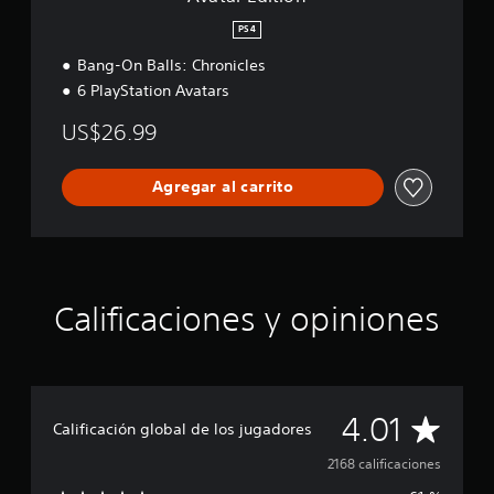
PS4
Bang-On Balls: Chronicles
6 PlayStation Avatars
US$26.99
Agregar al carrito
Calificaciones y opiniones
C
4.01
Calificación global de los jugadores
a
2168 calificaciones