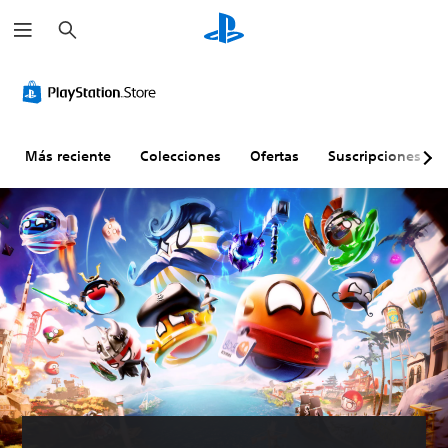
B
u
s
c
a
r
Más reciente
Colecciones
Ofertas
Suscripciones