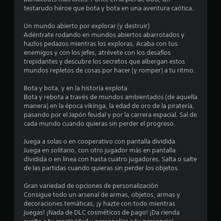
testarudo héroe que bota y bota en una aventura caótica.
n
Un mundo abierto por explorar (y destruir)
u
Adéntrate rodando en mundos abiertos abarrotados y
hazlos pedazos mientras los exploras. Acaba con tus
n
enemigos y con los jefes, atrévete con los desafíos
trepidantes y descubre los secretos que albergan estos
t
mundos repletos de cosas por hacer (y romper) a tu ritmo.
o
Bota y bota, y en la historia explota
Bota y rebota a través de mundos ambientados (de aquella
t
manera) en la época vikinga, la edad de oro de la piratería,
pasando por el Japón feudal y por la carrera espacial. Sal de
a
cada mundo cuando quieras sin perder el progreso.
l
Juega a solas o en cooperativo con pantalla dividida
Juega en solitario, con otro jugador más en pantalla
d
dividida o en línea con hasta cuatro jugadores. Salta o salte
de las partidas cuando quieras sin perder los objetos.
e
Gran variedad de opciones de personalización
Consigue todo un arsenal de armas, objetos, armas y
2
decoraciones temáticas, ¡y hazte con todo mientras
juegas! ¡Nada de DLC cosméticos de pago! ¡Da rienda
1