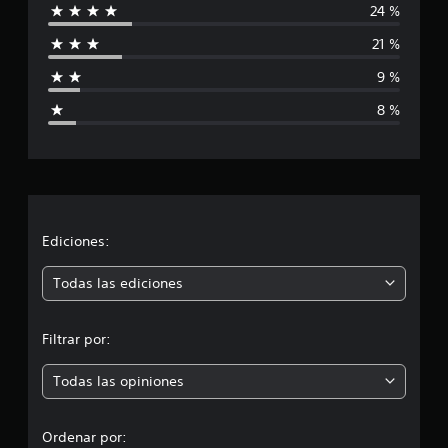
24 %
i
21 %
f
9 %
i
8 %
c
a
c
i
Ediciones:
ó
Todas las ediciones
n
Filtrar por:
p
Todas las opiniones
r
o
Ordenar por: