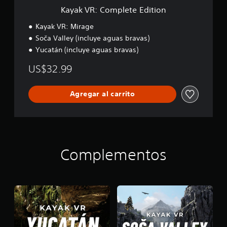
e
Kayak VR: Complete Edition
t
e
Kayak VR: Mirage
E
Soča Valley (incluye aguas bravas)
d
Yucatán (incluye aguas bravas)
i
t
US$32.99
i
o
n
Agregar al carrito
Complementos