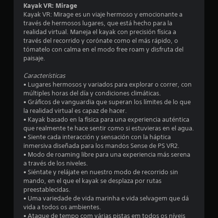
n
Kayak VR: Mirage
Kayak VR: Mirage es un viaje hermoso y emocionante a
u
través de hermosos lugares, que está hecho para la
realidad virtual. Maneja el kayak con precisión física a
n
través del recorrido y corónate como el más rápido, o
tómatelo con calma en el modo free roam y disfruta del
t
paisaje.
o
Características
• Lugares hermosos y variados para explorar o correr, con
t
múltiples horas del día y condiciones climáticas.
• Gráficos de vanguardia que superan los límites de lo que
a
la realidad virtual es capaz de hacer.
• Kayak basado en la física para una experiencia auténtica
l
que realmente te hace sentir como si estuvieras en el agua.
• Siente cada interacción y sensación con la háptica
d
inmersiva diseñada para los mandos Sense de PS VR2.
• Modo de roaming libre para una experiencia más serena
e
a través de los niveles.
• Siéntate y relájate en nuestro modo de recorrido sin
3
mando, en el que el kayak se desplaza por rutas
preestablecidas.
• Uma variedade de vida marinha e vida selvagem que dá
2
vida a todos os ambientes.
• Ataque de tempo com várias pistas em todos os níveis