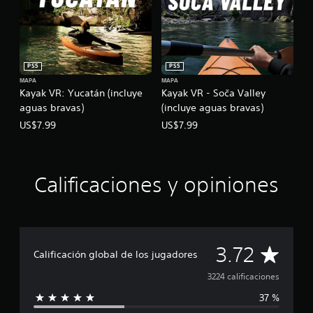
PS5
PS5
MAPA
MAPA
Kayak VR: Yucatán (incluye
Kayak VR - Soča Valley
aguas bravas)
(incluye aguas bravas)
US$7.99
US$7.99
Calificaciones y opiniones
C
3.72
Calificación global de los jugadores
a
3224 calificaciones
37 %
l