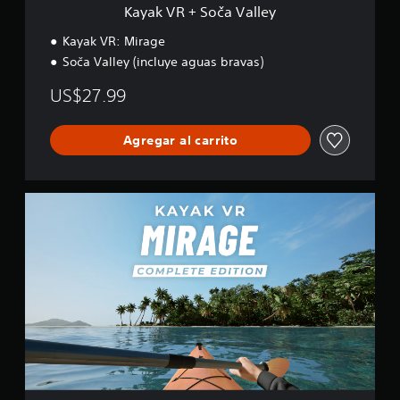
a
Kayak VR + Soča Valley
l
l
Kayak VR: Mirage
e
Soča Valley (incluye aguas bravas)
y
US$27.99
Agregar al carrito
K
a
y
a
k
V
R
:
C
o
m
p
l