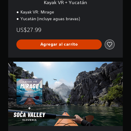
Kayak VR + Yucatán
n
Kayak VR: Mirage
Yucatán (incluye aguas bravas)
US$27.99
Agregar al carrito
K
a
y
a
k
V
R
+
S
o
č
a
V