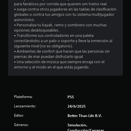
2
para fanáticos por corrida que querem um treino real.
• Juega contra otros jugadores en las tablas de clasificación
4
globales o contra tus amigos con tu sistema multijugador
asincrónico.
c
• Personaliza tu kayak, remo y sombrero con muchas
opciones desbloqueables.
a
• Transforme sus controladores en una paleta
conectándolos a un palo o soporte y lleve la inmersión al
l
siguiente nivel (no es obligatorio).
• Ambientes de confort que hacen que las personas sin
i
piernas de mar puedan disfrutarlo igual.
• Una selección de música que siempre encaja con el
f
entorno y el modo en el que estás jugando.
i
c
a
Plataforma:
PS5
Lanzamiento:
24/6/2025
c
Editor:
Better Than Life B.V.
i
Géneros:
Simulación,
Conducción/Carreras,