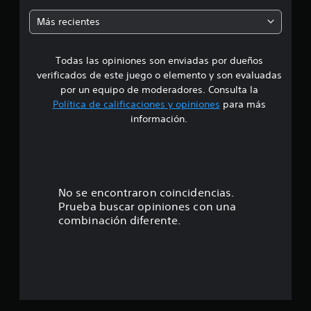
m
Más recientes
e
Todas las opiniones son enviadas por dueños
d
verificados de este juego o elemento y son evaluadas
i
por un equipo de moderadores. Consulta la
Política de calificaciones y opiniones
para más
o
información.
:
3
.
No se encontraron coincidencias.
Prueba buscar opiniones con una
7
combinación diferente.
2
e
s