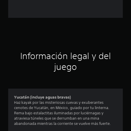
c
o
e
s
t
Información legal y del
r
juego
e
l
l
Yucatán (incluye aguas bravas)
a
Haz kayak por las misteriosas cuevas y exuberantes
cenotes de Yucatán, en México, guiado por tu linterna.
s
Rema bajo estalactitas iluminadas por luciérnagas y
atraviesa túneles que se derrumban en una mina
e
abandonada mientras la corriente se vuelve más fuerte.