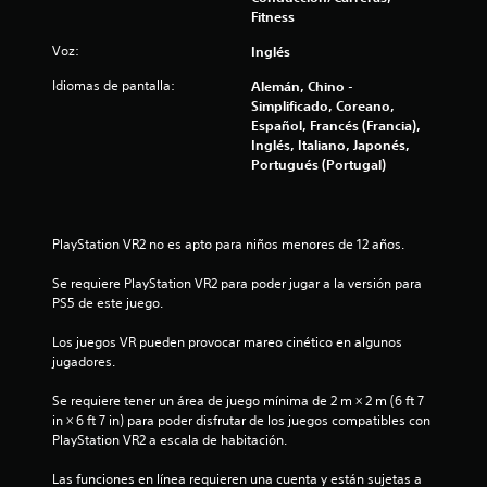
o
Fitness
n
Voz:
Inglés
e
Idiomas de pantalla:
Alemán, Chino -
Simplificado, Coreano,
s
Español, Francés (Francia),
Inglés, Italiano, Japonés,
Portugués (Portugal)
PlayStation VR2 no es apto para niños menores de 12 años.
Se requiere PlayStation VR2 para poder jugar a la versión para 
PS5 de este juego.
Los juegos VR pueden provocar mareo cinético en algunos 
jugadores.
Se requiere tener un área de juego mínima de 2 m × 2 m (6 ft 7 
in × 6 ft 7 in) para poder disfrutar de los juegos compatibles con 
PlayStation VR2 a escala de habitación.
Las funciones en línea requieren una cuenta y están sujetas a 