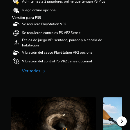
Admite hasta 2 jugadores online que tengan PS Plus
i
o
Juego online opcional
:
Versión para PS5
3
Se requiere PlayStation VR2
.
7
Se requieren controles PS VR2 Sense
2
Estilos de juego VR: sentado, parado y a escala de
e
habitación
s
t
Vibración del casco PlayStation VR2 opcional
r
Vibración del control PS VR2 Sense opcional
e
l
Ver todos
l
a
s
d
e
c
i
n
c
o
e
s