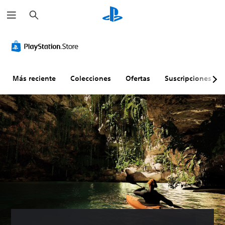
B
u
s
c
a
r
Más reciente
Colecciones
Ofertas
Suscripciones