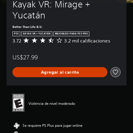
Kayak VR: Mirage + 
Yucatán
Better Than Life B.V.
PS5
KAYAK VR + YUCATÁN
MEJORADO PARA PS5 PRO
3.72
3.2 mil calificaciones
C
a
l
US$27.99
i
f
i
Agregar al carrito
c
a
c
i
ó
n
Violencia de nivel moderado
p
r
o
m
Se requiere PS Plus para jugar online
e
d