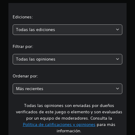
c
i
Ediciones:
ó
Todas las ediciones
n
Filtrar por:
p
Todas las opiniones
r
o
Ordenar por:
m
Más recientes
e
Todas las opiniones son enviadas por dueños
d
verificados de este juego o elemento y son evaluadas
i
por un equipo de moderadores. Consulta la
Política de calificaciones y opiniones
para más
o
información.