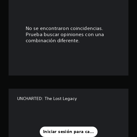
:
4
.
No se encontraron coincidencias.
Prueba buscar opiniones con una
7
combinación diferente.
5
e
s
t
r
UNCHARTED: The Lost Legacy
e
l
l
Iniciar sesión para calificar