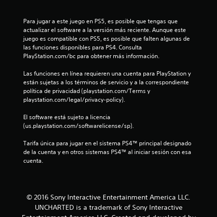
a
l
Para jugar a este juego en PS5, es posible que tengas que 
actualizar el software a la versión más reciente. Aunque este 
i
juego es compatible con PS5, es posible que falten algunas de 
las funciones disponibles para PS4. Consulta 
f
PlayStation.com/bc para obtener más información.
i
Las funciones en línea requieren una cuenta para PlayStation y 
están sujetas a los términos de servicio y a la correspondiente 
c
política de privacidad (playstation.com/Terms y 
playstation.com/legal/privacy-policy).
a
El software está sujeto a licencia 
c
(us.playstation.com/softwarelicense/sp).
i
Tarifa única para jugar en el sistema PS4™ principal designado 
de la cuenta y en otros sistemas PS4™ al iniciar sesión con esa 
o
cuenta.
n
e
© 2016 Sony Interactive Entertainment America LLC.
UNCHARTED is a trademark of Sony Interactive