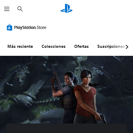
B
u
s
c
a
r
Más reciente
Colecciones
Ofertas
Suscripciones