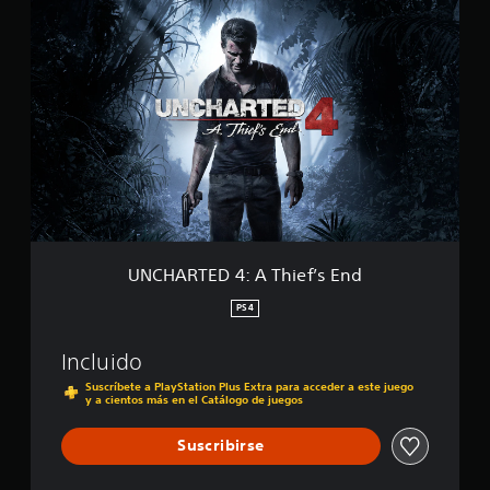
U
:
N
E
C
l
H
f
A
i
R
n
T
a
E
l
D
d
4
e
:
u
A
n
T
l
h
UNCHARTED 4: A Thief’s End
a
i
d
e
PS4
r
f
ó
’
n
Incluido
s
y
E
Suscríbete a PlayStation Plus Extra para acceder a este juego
U
y a cientos más en el Catálogo de juegos
n
n
d
c
Suscribirse
h
a