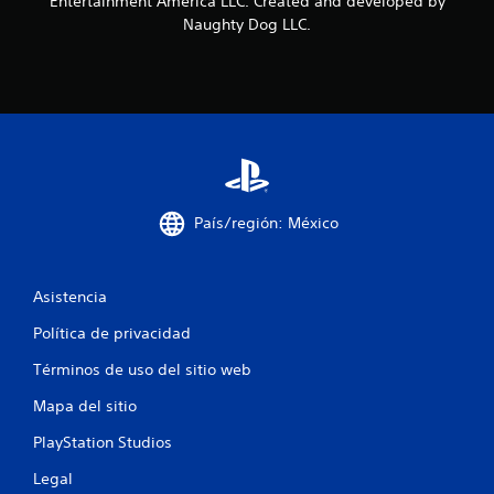
s
Entertainment America LLC. Created and developed by
Naughty Dog LLC.
País/región: México
Asistencia
Política de privacidad
Términos de uso del sitio web
Mapa del sitio
PlayStation Studios
Legal