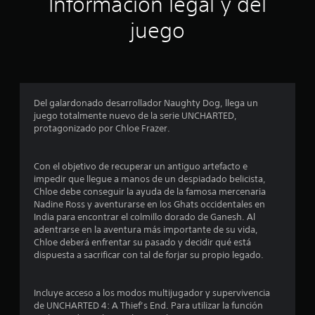
Información legal y del
r
juego
e
l
l
Del galardonado desarrollador Naughty Dog, llega un
a
juego totalmente nuevo de la serie UNCHARTED,
protagonizado por Chloe Frazer.
s
e
Con el objetivo de recuperar un antiguo artefacto e
impedir que llegue a manos de un despiadado belicista,
n
Chloe debe conseguir la ayuda de la famosa mercenaria
Nadine Ross y aventurarse en los Ghats occidentales en
u
India para encontrar el colmillo dorado de Ganesh. Al
adentrarse en la aventura más importante de su vida,
n
Chloe deberá enfrentar su pasado y decidir qué está
dispuesta a sacrificar con tal de forjar su propio legado.
t
o
Incluye acceso a los modos multijugador y supervivencia
de UNCHARTED 4: A Thief’s End. Para utilizar la función