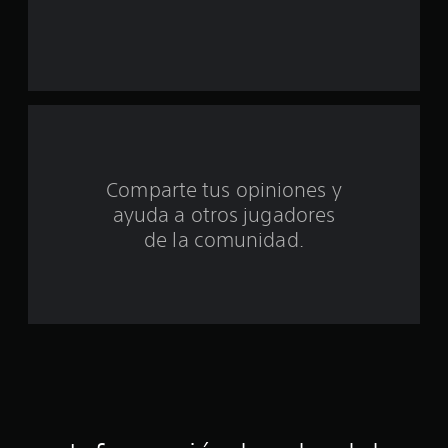
a
s
d
e
c
Comparte tus opiniones y
i
ayuda a otros jugadores
n
de la comunidad.
c
o
e
s
t