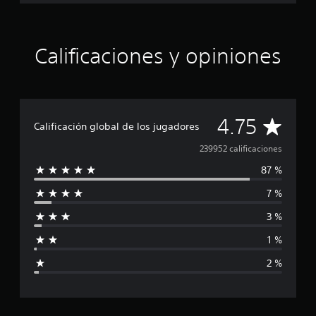
r
t
e
d
Calificaciones y opiniones
:
T
h
e
L
o
C
4.75
Calificación global de los jugadores
s
t
a
239952 calificaciones
L
e
87 %
l
g
a
7 %
i
c
3 %
y
f
1 %
i
2 %
c
a