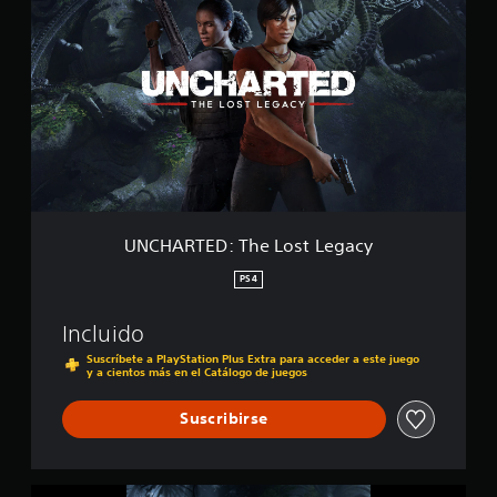
C
a
a
H
d
l
A
r
i
R
o
f
T
n
i
E
e
c
D
s
a
:
c
T
i
h
o
e
n
L
e
UNCHARTED: The Lost Legacy
o
s
s
PS4
t
L
Incluido
e
g
Suscríbete a PlayStation Plus Extra para acceder a este juego
y a cientos más en el Catálogo de juegos
a
c
y
Suscribirse
P