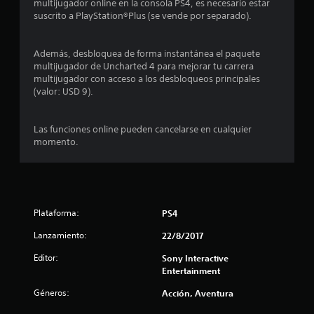
t
multijugador online en la consola PS4, es necesario estar
suscrito a PlayStation®Plus (se vende por separado).
a
l
Además, desbloquea de forma instantánea el paquete
multijugador de Uncharted 4 para mejorar tu carrera
d
multijugador con acceso a los desbloqueos principales
(valor: USD 9).
e
Las funciones online pueden cancelarse en cualquier
2
momento.
3
9
9
Plataforma:
PS4
5
Lanzamiento:
22/8/2017
Editor:
Sony Interactive
2
Entertainment
c
Géneros:
Acción, Aventura