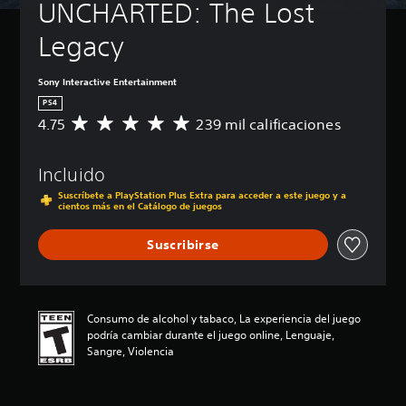
UNCHARTED: The Lost 
Legacy
Sony Interactive Entertainment
PS4
4.75
239 mil calificaciones
C
a
l
Incluido
i
f
Suscríbete a PlayStation Plus Extra para acceder a este juego y a
i
cientos más en el Catálogo de juegos
c
a
Suscribirse
c
i
ó
n
Consumo de alcohol y tabaco, La experiencia del juego
p
podría cambiar durante el juego online, Lenguaje,
r
Sangre, Violencia
o
m
e
d