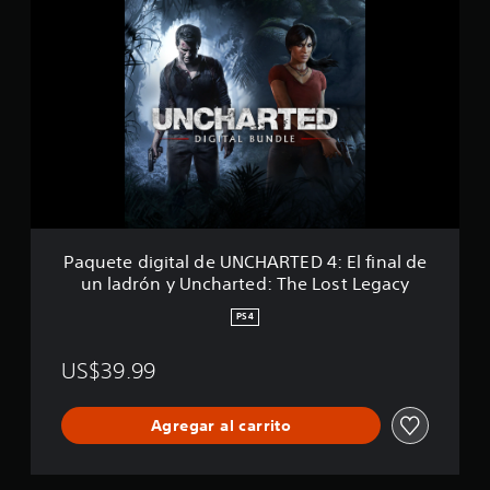
a
q
u
e
t
e
d
i
g
i
t
a
l
Paquete digital de UNCHARTED 4: El final de
d
un ladrón y Uncharted: The Lost Legacy
e
U
PS4
N
C
US$39.99
H
A
R
Agregar al carrito
T
E
D
4