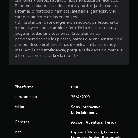
l
camiones y pueblos abandonados en busca de recursos.
i
j
Pero ten cuidado: los ciclos de día y noche, junto con los
o
c
u
sistemas climáticos dinámicos, afectan el gameplay y el
n
e
comportamiento de los enemigos.
a
e
g
• Un brutal combate del género sandbox: perfecciona tu
s
o
gameplay con una combinación infinita de estrategias y
c
r
e
juega en todas las situaciones. Crea elementos
á
n
personalizados con las piezas y partes que encuentras en el
i
p
c
campo, desde brutales armas de pelea hasta trampas y
i
u
más. Actúa con inteligencia, porque cada decisión marca la
o
a
diferencia entre la vida y la muerte.
d
l
a
n
q
s
u
d
e
i
e
e
b
Plataforma:
s
PS4
r
o
m
Lanzamiento:
26/4/2019
t
o
o
m
Editor:
Sony Interactive
e
n
Entertainment
n
e
Géneros:
t
Acción, Aventura, Terror
s
o
P
Voz:
Español (México), Francés
d
u
(Francia), Inglés, Portugués