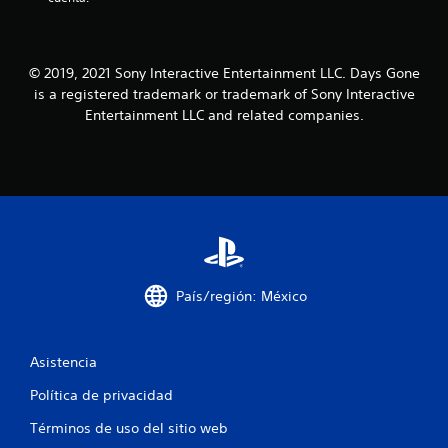
e
o
n
s
c
m
i
e
© 2019, 2021 Sony Interactive Entertainment LLC. Days Gone
a
n
is a registered trademark or trademark of Sony Interactive
c
ú
i
Entertainment LLC and related companies.
s
n
s
e
i
m
n
á
n
t
e
i
c
c
e
a
s
(
i
s
País/región: México
d
o
a
l
d
o
d
Asistencia
e
e
l
p
Política de privacidad
j
u
u
Términos de uso del sitio web
l
e