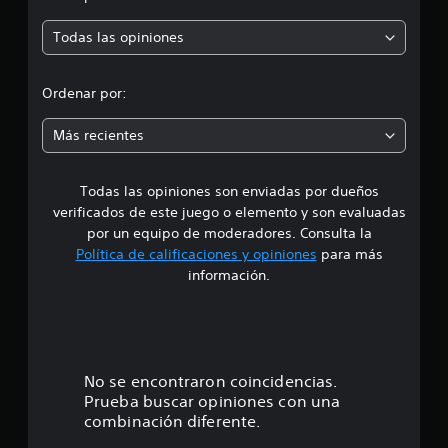
i
p
s
j
d
g
u
Todas las opiniones
o
r
r
g
s
a
(
a
o
n
a
Ordenar por:
r
c
d
s
m
c
e
Más recientes
i
i
s
e
n
o
m
L
n
Todas las opiniones son enviadas por dueños
d
o
a
e
verificados de este juego o elemento y son evaluadas
s
n
s
i
s
por un equipo de moderadores. Consulta la
t
e
u
Política de calificaciones y opiniones
para más
n
e
o
b
l
información.
n
t
a
e
:
í
s
r
t
q
p
u
4
u
u
l
e
o
l
.
No se encontraron coincidencias.
d
s
s
e
Prueba buscar opiniones con una
s
6
a
b
combinación diferente.
e
e
d
p