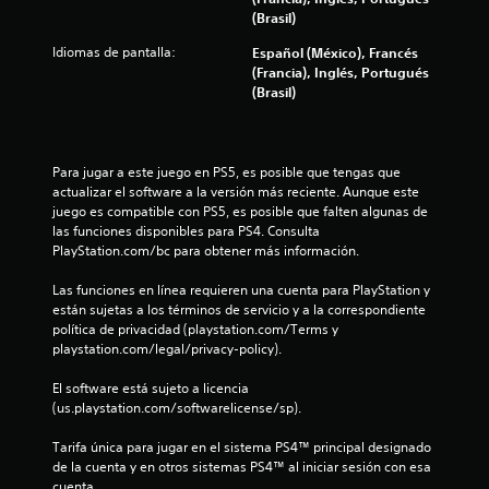
u
e
(Brasil)
r
d
a
Idiomas de pantalla:
Español (México), Francés
e
n
(Francia), Inglés, Portugués
s
t
(Brasil)
j
e
u
e
g
l
a
g
Para jugar a este juego en PS5, es posible que tengas que 
r
a
actualizar el software a la versión más reciente. Aunque este 
y
m
juego es compatible con PS5, es posible que falten algunas de 
d
e
las funciones disponibles para PS4. Consulta 
e
p
PlayStation.com/bc para obtener más información.
s
l
p
a
Las funciones en línea requieren una cuenta para PlayStation y 
l
y
están sujetas a los términos de servicio y a la correspondiente 
a
o
política de privacidad (playstation.com/Terms y 
z
l
playstation.com/legal/privacy-policy).
a
a
r
e
El software está sujeto a licencia 
t
x
(us.playstation.com/softwarelicense/sp).
e
p
p
e
Tarifa única para jugar en el sistema PS4™ principal designado 
o
r
de la cuenta y en otros sistemas PS4™ al iniciar sesión con esa 
r
i
cuenta.
l