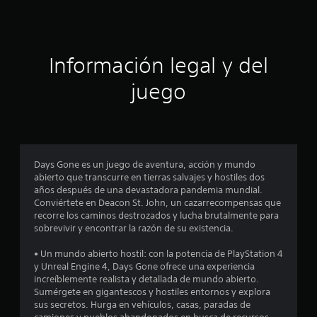
s
1
S
a
e
d
7
p
e
Información legal y del
u
l
6
e
j
juego
d
u
2
e
e
j
g
1
u
o
g
5
P
a
u
Days Gone es un juego de aventura, acción y mundo
c
r
e
abierto que transcurre en tierras salvajes y hostiles dos
d
años después de una devastadora pandemia mundial.
s
a
e
Conviértete en Deacon St. John, un cazarrecompensas que
i
s
recorre los caminos destrozados y lucha brutalmente para
n
p
sobrevivir y encontrar la razón de su existencia.
l
p
a
u
u
• Un mundo abierto hostil: con la potencia de PlayStation 4
i
l
s
y Unreal Engine 4, Days Gone ofrece una experiencia
s
a
increíblemente realista y detallada de mundo abierto.
f
a
r
Sumérgete en gigantescos y hostiles entornos y explora
c
e
sus secretos. Hurga en vehículos, casas, paradas de
i