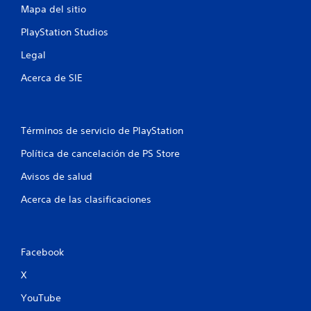
s
g
Mapa del sitio
a
o
r
o
PlayStation Studios
l
f
o
f
Legal
s
l
b
Acerca de SIE
i
o
n
t
e
o
)
n
.
Términos de servicio de PlayStation
e
s
Política de cancelación de PS Store
G
r
á
u
Avisos de salud
p
a
Acerca de las clasificaciones
i
r
d
d
a
a
m
d
e
Facebook
o
n
m
X
t
a
e
YouTube
o
n