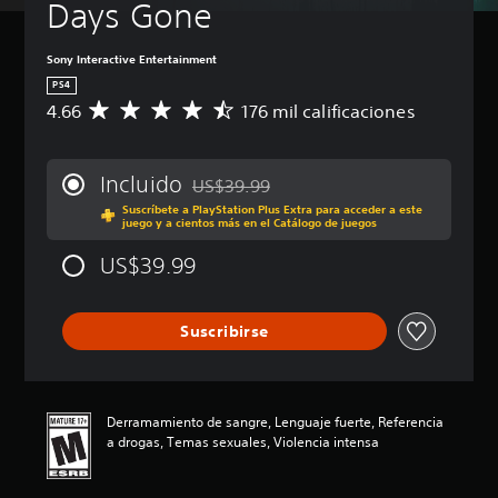
Days Gone
t
c
b
e
d
u
k
á
e
l
a
s
Sony Interactive Entertainment
s
o
j
i
PS4
r
s
u
c
4.66
176 mil calificaciones
e
C
s
a
P
d
a
t
)
u
u
l
a
e
c
P
i
Incluido
US$39.99
d
b
i
u
f
Rebajado del precio original de US$39.99
e
l
r
e
Suscríbete a PlayStation Plus Extra para acceder a este
i
juego y a cientos más en el Catálogo de juegos
s
y
d
e
c
j
s
e
a
(
US$39.99
u
i
s
c
b
g
l
r
i
á
a
e
e
ó
s
r
n
d
Suscribirse
n
i
s
c
u
p
c
i
i
c
r
n
a
a
i
o
s
)
r
r
m
Derramamiento de sangre, Lenguaje fuerte, Referencia
u
l
e
e
S
a drogas, Temas sexuales, Violencia intensa
b
o
l
d
e
t
s
d
i
o
í
v
e
o
f