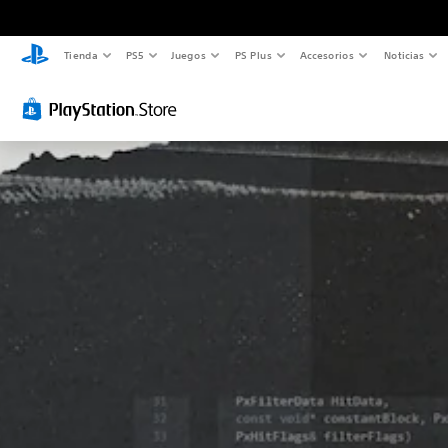
Tienda
PS5
Juegos
PS Plus
Accesorios
Noticias