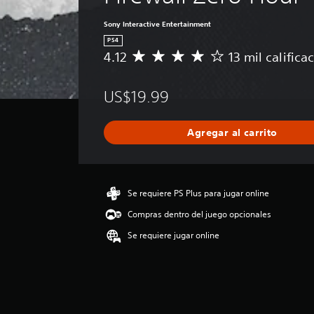
Sony Interactive Entertainment
PS4
4.12
13 mil califica
C
a
l
US$19.99
i
f
i
Agregar al carrito
c
a
c
i
ó
Se requiere PS Plus para jugar online
n
Compras dentro del juego opcionales
p
r
Se requiere jugar online
o
m
e
d
i
o