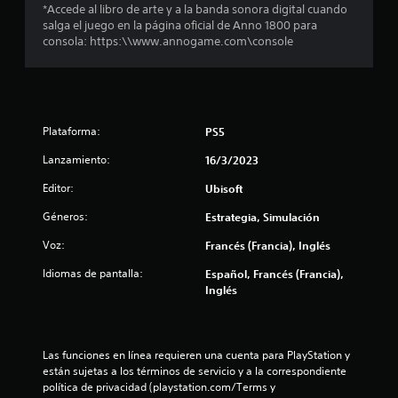
l
*Accede al libro de arte y a la banda sonora digital cuando
salga el juego en la página oficial de Anno 1800 para
a
consola: https:\\www.annogame.com\console
s
d
Plataforma:
e
PS5
Lanzamiento:
16/3/2023
c
Editor:
Ubisoft
i
Géneros:
Estrategia, Simulación
n
Voz:
Francés (Francia), Inglés
c
Idiomas de pantalla:
Español, Francés (Francia),
Inglés
o
e
Las funciones en línea requieren una cuenta para PlayStation y 
s
están sujetas a los términos de servicio y a la correspondiente 
política de privacidad (playstation.com/Terms y 