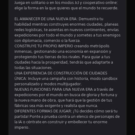
o
Juega en solitario o en los modos JcJ y cooperativo online:
elige la forma en la que quieres que el mundo te recuerde.
:
EL AMANECER DE UNA NUEVA ERA: Demuestra tu
3
habilidad mientras construyes enormes ciudades, planeas
redes logísticas, te asientas en nuevos continentes, envías
.
expediciones por todo el mundo y sometes a tus enemigos
con diplomacia, comercio o la fuerza.
8
CONSTRUYE TU PROPIO IMPERIO creando metrópolis
inmensas, gestionando una economía en expansión y
protegiendo tus tierras de los rivales. Para guiar a tus
3
ciudades hacia la prosperidad, tendrás que adaptarte a
todas las situaciones.
e
UNA EXPERIENCIA DE CONSTRUCCIÓN DE CIUDADES
ÚNICA: Incluye una campaña con historia, modo sandbox
s
personalizado y modos multijugador.
NUEVAS FUNCIONES PARA UNA NUEVA ERA a través de
t
expediciones por el mundo en busca de gloria y fortuna y
la nueva mano de obra, que hará que la gestión de tus
r
fábricas sea más exigente y realista que nunca.
DIFERENTES FORMAS DE JUGAR: ¡Tú decides cómo será tu
e
partida! Ponte a prueba contra un elenco de personajes de
la IA o céntrate en construir y embellecer tu enorme
l
imperio.