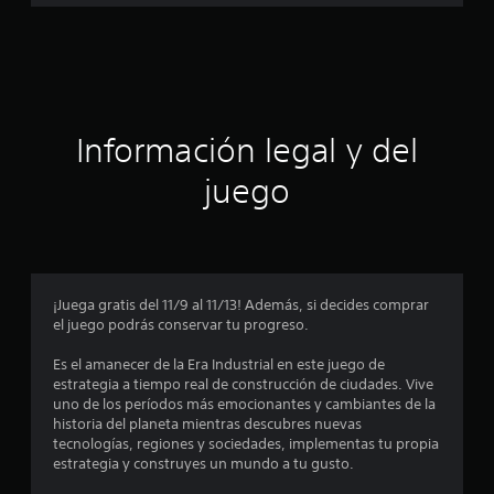
a
c
i
ó
Información legal y del
n
juego
p
r
o
¡Juega gratis del 11/9 al 11/13! Además, si decides comprar
el juego podrás conservar tu progreso.
m
Es el amanecer de la Era Industrial en este juego de
e
estrategia a tiempo real de construcción de ciudades. Vive
uno de los períodos más emocionantes y cambiantes de la
d
historia del planeta mientras descubres nuevas
tecnologías, regiones y sociedades, implementas tu propia
i
estrategia y construyes un mundo a tu gusto.