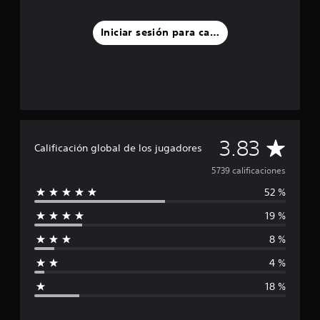
Iniciar sesión para calificar
C
3.83
Calificación global de los jugadores
a
5739 calificaciones
52 %
l
19 %
i
8 %
f
4 %
i
18 %
c