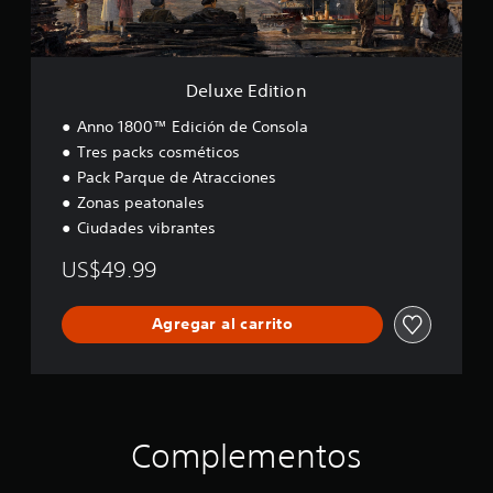
t
i
o
n
Deluxe Edition
Anno 1800™ Edición de Consola
Tres packs cosméticos
Pack Parque de Atracciones
Zonas peatonales
Ciudades vibrantes
US$49.99
Agregar al carrito
Complementos