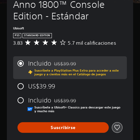
Anno 1800™ Console 
Edition - Estándar
Ubisoft
PS5
STANDARD EDITION
3.83
5.7 mil calificaciones
C
a
l
i
Incluido
US$39.99
f
Rebajado del precio original de US$39.99
Suscríbete a PlayStation Plus Extra para acceder a este
i
juego y a cientos más en el Catálogo de juegos
c
a
US$39.99
c
i
Incluido
ó
US$39.99
Rebajado del precio original de US$39.99
n
Suscríbete a Ubisoft+ Classics para descargar este juego
p
y mucho más
r
o
Suscribirse
m
e
d