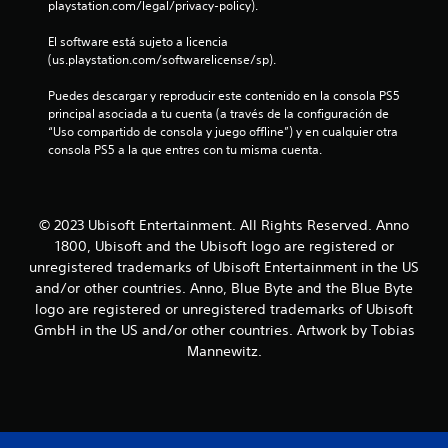
t
playstation.com/legal/privacy-policy).
r
El software está sujeto a licencia 
(us.playstation.com/softwarelicense/sp).
e
Puedes descargar y reproducir este contenido en la consola PS5 
l
principal asociada a tu cuenta (a través de la configuración de 
“Uso compartido de consola y juego offline”) y en cualquier otra 
l
consola PS5 a la que entres con tu misma cuenta.
a
s
© 2023 Ubisoft Entertainment. All Rights Reserved. Anno
1800, Ubisoft and the Ubisoft logo are registered or
e
unregistered trademarks of Ubisoft Entertainment in the US
and/or other countries. Anno, Blue Byte and the Blue Byte
n
logo are registered or unregistered trademarks of Ubisoft
u
GmbH in the US and/or other countries. Artwork by Tobias
Mannewitz.
n
t