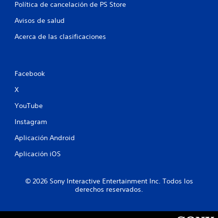
Política de cancelación de PS Store
i
Avisos de salud
f
Acerca de las clasificaciones
i
c
Facebook
a
X
c
YouTube
i
Instagram
Aplicación Android
o
Aplicación iOS
n
e
© 2026 Sony Interactive Entertainment Inc. Todos los
derechos reservados.
s