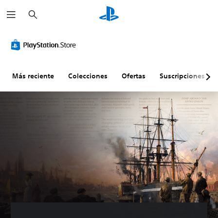
B
u
s
c
a
r
Más reciente
Colecciones
Ofertas
Suscripciones