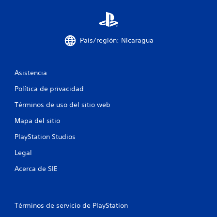
o
t
a
País/región: Nicaragua
l
d
Asistencia
e
Política de privacidad
5
Términos de uso del sitio web
Mapa del sitio
7
PlayStation Studios
3
Legal
9
Acerca de SIE
c
a
Términos de servicio de PlayStation
l