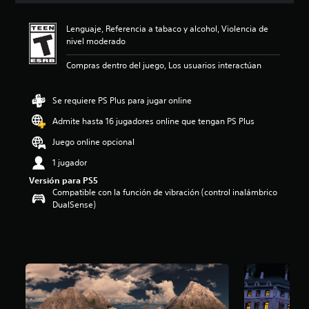
i
o
Lenguaje, Referencia a tabaco y alcohol, Violencia de
:
nivel moderado
3
.
Compras dentro del juego, Los usuarios interactúan
8
3
e
Se requiere PS Plus para jugar online
s
Admite hasta 16 jugadores online que tengan PS Plus
t
r
Juego online opcional
e
l
1 jugador
l
Versión para PS5
a
Compatible con la función de vibración (control inalámbrico
s
DualSense)
d
e
c
i
n
c
o
e
s