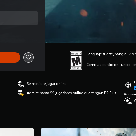
al de US$69.99
Lenguaje fuerte, Sangre, Viol
Compras dentro del juego, Lo
F
Se requiere jugar online
F
Admite hasta 99 jugadores online que tengan PS Plus
Versió
C