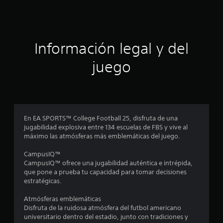
i
o
i
m
e
s
q
i
c
u
t
s
o
e
a
l
n
Información legal y del
d
o
t
e
o
r
l
juego
o
e
r
t
s
s
e
o
i
e
x
l
m
t
a
p
l
o
m
o
y
e
En EA SPORTS™ College Football 25, disfruta de una
r
l
l
n
jugabilidad explosiva entre 134 escuelas de FBS y vive al
t
a
t
máximo las atmósferas más emblemáticas del juego.
a
a
i
e
n
n
a
CampusIQ™
t
f
s
l
CampusIQ™ ofrece una jugabilidad auténtica e intrépida,
e
o
r
que pone a prueba tu capacidad para tomar decisiones
s
r
d
e
estratégicas.
p
m
a
a
a
e
l
Atmósferas emblemáticas
r
c
i
Disfruta de la ruidosa atmósfera del futbol americano
a
i
c
z
universitario dentro del estadio, junto con tradiciones y
q
ó