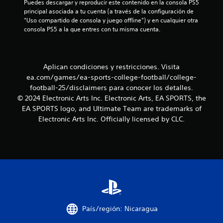
Puedes descargar y reproducir este contenido en la consola PS5 
i
a
principal asociada a tu cuenta (a través de la configuración de 
ó
“Uso compartido de consola y juego offline”) y en cualquier otra 
n
c
consola PS5 a la que entres con tu misma cuenta.
d
e
i
t
u
o
t
Aplican condiciones y restricciones. Visita
o
ea.com/games/ea-sports-college-football/college-
n
r
football-25/disclaimers para conocer los detalles.
i
e
© 2024 Electronic Arts Inc. Electronic Arts, EA SPORTS, the
a
EA SPORTS logo, and Ultimate Team are trademarks of
l
s
Electronic Arts Inc. Officially licensed by CLC.
d
e
l
g
a
m
e
p
l
a
y
País/región: Nicaragua
e