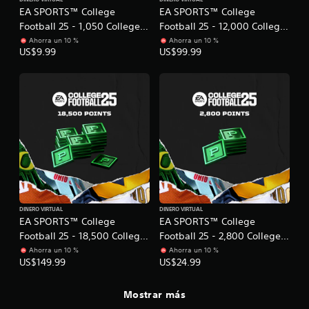
m
d
á
EA SPORTS™ College
EA SPORTS™ College
l
e
i
s
i
n
v
Football 25 - 1,050 College
Football 25 - 12,000 College
i
f
t
i
Football Points
Football Points
Ahorra un 10 %
Ahorra un 10 %
c
i
e
d
US$9.99
US$99.99
o
c
.
u
a
)
a
c
l
E
A
i
m
l
l
o
e
l
t
n
n
e
e
e
t
c
s
e
r
t
p
n
o
a
a
r
r
d
t
a
e
i
q
DINERO VIRTUAL
DINERO VIRTUAL
p
v
EA SPORTS™ College
EA SPORTS™ College
u
a
a
Football 25 - 18,500 College
Football 25 - 2,800 College
e
n
s
t
Football Points
Football Points
Ahorra un 10 %
Ahorra un 10 %
t
d
e
US$149.99
US$24.99
a
a
e
l
y
c
l
Mostrar más
u
o
a