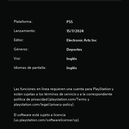
2
s
P
8
u
Plataforma:
e
PS5
2
d
Lanzamiento:
15/7/2024
e
9
s
Editor:
Electronic Arts Inc
r
1
e
Géneros:
Deportes
v
c
i
Voz:
Inglés
s
Idiomas de pantalla:
Inglés
a
a
r
l
l
a
Las funciones en línea requieren una cuenta para PlayStation y 
i
i
están sujetas a los términos de servicio y a la correspondiente 
n
política de privacidad (playstation.com/Terms y 
f
f
playstation.com/legal/privacy-policy).
o
r
i
El software está sujeto a licencia 
m
(us.playstation.com/softwarelicense/sp).
a
c
c