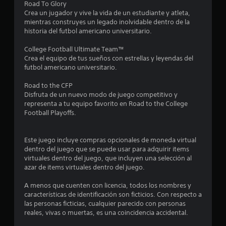
o
e
Road To Glory
o
s
n
c
Crea un jugador y vive la vida de un estudiante y atleta,
s
a
o
mientras construyes un legado inolvidable dentro de la
.
e
d
historia del futbol americano universitario.
r
o
d
s
n
College Football Ultimate Team™
a
c
Crea el equipo de tus sueños con estrellas y leyendas del
t
o
u
futbol americano universitario.
o
n
r
e
n
Road to the CFP
l
i
Disfruta de un nuevo modo de juego competitivo y
g
o
t
representa a tu equipo favorito en Road to the College
a
s
Football Playoffs.
m
o
d
e
e
p
t
Este juego incluye compras opcionales de moneda virtual
t
l
dentro del juego que se puede usar para adquirir items
u
a
virtuales dentro del juego, que incluyen una selección al
a
t
y
azar de items virtuales dentro del juego.
o
.
l
r
A menos que cuenten con licencia, todos los nombres y
i
características de identificación son ficticios. Con respecto a
d
a
las personas ficticias, cualquier parecido con personas
reales, vivas o muertas, es una coincidencia accidental.
l
e
e