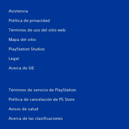
n
c
Asistencia
u
a
Política de privacidad
l
q
Términos de uso del sitio web
u
i
Mapa del sitio
e
r
PlayStation Studios
m
Legal
o
m
Acerca de SIE
e
n
t
o
Términos de servicio de PlayStation
.
Política de cancelación de PS Store
M
Avisos de salud
o
d
Acerca de las clasificaciones
o
d