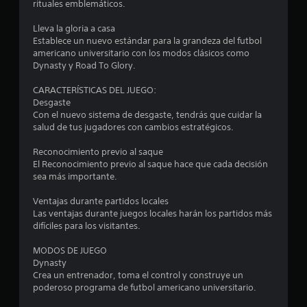
a
rituales emblemáticos.
u
n
i
r
e
v
a
Lleva la gloria a casa
s
i
n
c
Establece un nuevo estándar para la grandeza del futbol
e
s
c
americano universitario con los modos clásicos como
a
u
i
Dynasty y Road To Glory.
c
m
a
o
á
l
n
CARACTERÍSTICAS DEL JUEGO:
o
s
a
e
Desgaste
f
d
s
Con el nuevo sistema de desgaste, tendrás que cuidar la
e
á
i
e
salud de tus jugadores con cambios estratégicos.
c
c
s
s
i
i
p
Reconocimiento previo al saque
l
o
e
El Reconocimiento previo al saque hace que cada decisión
t
d
n
c
sea más importante.
i
a
í
r
f
l
f
Ventajas durante partidos locales
e
e
i
Las ventajas durante juegos locales harán los partidos más
r
e
s
c
difíciles para los visitantes.
e
r
a
n
l
e
s
MODOS DE JUEGO
c
l
.
Dynasty
i
l
a
Crea un entrenador, toma el control y construye un
a
c
poderoso programa de futbol americano universitario.
r
a
R
i
l