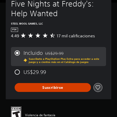
Five Nights at Freddy's: 
Help Wanted
STEEL WOOL GAMES, LLC
PS4
4.49
17 mil calificaciones
C
a
l
i
Incluido
US$29.99
f
Rebajado del precio original de US$29.99
Suscríbete a PlayStation Plus Extra para acceder a este
i
juego y a cientos más en el Catálogo de juegos
c
a
US$29.99
c
i
ó
Suscribirse
n
p
r
o
m
e
Violencia de fantasía
d