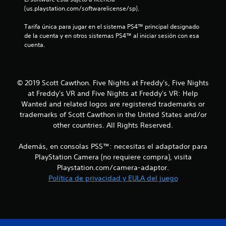
(us.playstation.com/softwarelicense/sp).
t
Tarifa única para jugar en el sistema PS4™ principal designado 
r
de la cuenta y en otros sistemas PS4™ al iniciar sesión con esa 
cuenta.
e
l
© 2019 Scott Cawthon. Five Nights at Freddy's, Five Nights
l
at Freddy's VR and Five Nights at Freddy's VR: Help
Wanted and related logos are registered trademarks or
a
trademarks of Scott Cawthon in the United States and/or
s
other countries. All Rights Reserved.
e
Además, en consolas PS5™: necesitas el adaptador para
PlayStation Camera (no requiere compra), visita
n
Playstation.com/camera-adaptor.
Política de privacidad y EULA del juego
u
n
t