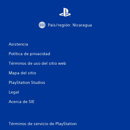
o
t
País/región: Nicaragua
a
l
Asistencia
d
Política de privacidad
e
Términos de uso del sitio web
1
Mapa del sitio
7
PlayStation Studios
Legal
6
Acerca de SIE
6
0
Términos de servicio de PlayStation
c