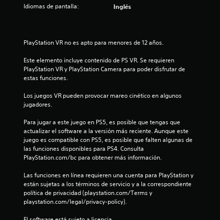
l
Idiomas de pantalla:
Inglés
l
a
PlayStation VR no es apto para menores de 12 años.
s
Este elemento incluye contenido de PS VR. Se requieren 
d
PlayStation VR y PlayStation Camera para poder disfrutar de 
estas funciones.
e
Los juegos VR pueden provocar mareo cinético en algunos 
jugadores.
c
Para jugar a este juego en PS5, es posible que tengas que 
i
actualizar el software a la versión más reciente. Aunque este 
juego es compatible con PS5, es posible que falten algunas de 
n
las funciones disponibles para PS4. Consulta 
PlayStation.com/bc para obtener más información.
c
Las funciones en línea requieren una cuenta para PlayStation y 
o
están sujetas a los términos de servicio y a la correspondiente 
política de privacidad (playstation.com/Terms y 
e
playstation.com/legal/privacy-policy).
s
El software está sujeto a licencia 