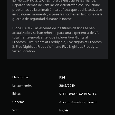
i
ESTÁS CONTRATADO: es hora de ensuciarte las manos.
Repare sistemas de ventilación claustrofóbicos, solucione
o
problemas de la animatrónica dañada que podría activarse
en cualquier momento, o pase las noches en la oficina de la
:
guardia de seguridad durante la noche.
4
PIZZA PARTY: las escenas de los títulos clásicos se han
actualizado y se han rehecho para una experiencia de VR
.
totalmente envolvente, que incluye Five Nights at
Freddy’s, Five Nights at Freddy’s 2, Five Nights at Freddy’s
4
3, Five Nights at Freddy’s 4, and Five Nights at Freddy’s:
Sister Location.
9
e
s
Plataforma:
PS4
t
Lanzamiento:
28/5/2019
Editor:
STEEL WOOL GAMES, LLC
r
Géneros:
Acción, Aventura, Terror
e
Voz:
Inglés