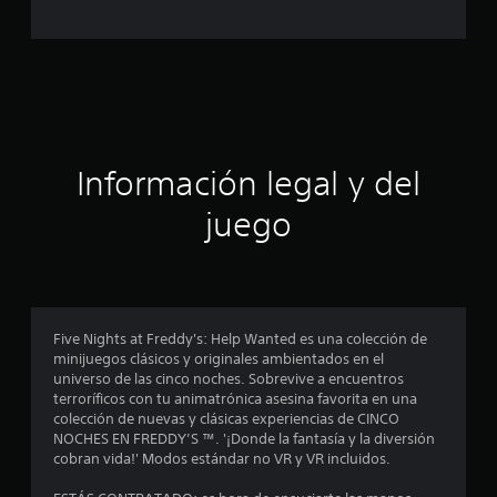
c
a
c
i
ó
Información legal y del
n
juego
p
r
o
Five Nights at Freddy's: Help Wanted es una colección de
minijuegos clásicos y originales ambientados en el
m
universo de las cinco noches. Sobrevive a encuentros
terroríficos con tu animatrónica asesina favorita en una
e
colección de nuevas y clásicas experiencias de CINCO
NOCHES EN FREDDY’S ™. '¡Donde la fantasía y la diversión
d
cobran vida!' Modos estándar no VR y VR incluidos.