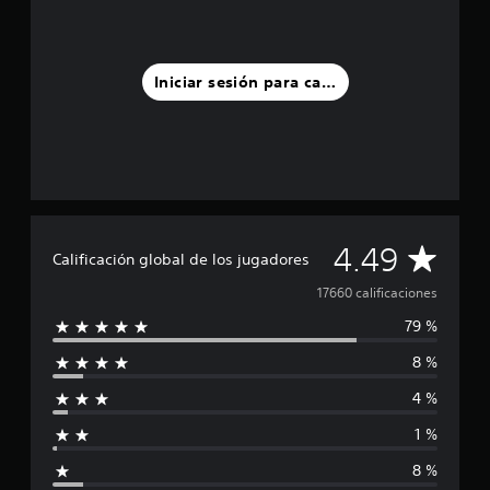
Iniciar sesión para calificar
C
4.49
Calificación global de los jugadores
a
17660 calificaciones
79 %
l
8 %
i
4 %
f
1 %
i
8 %