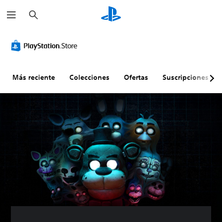
B
u
s
c
a
r
Más reciente
Colecciones
Ofertas
Suscripciones