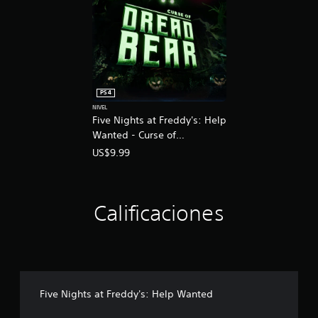
PS4
NIVEL
Five Nights at Freddy's: Help
Wanted - Curse of
Dreadbear
US$9.99
Calificaciones
Five Nights at Freddy's: Help Wanted