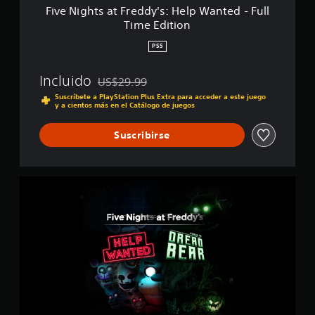
r
Five Nights at Freddy's: Help Wanted - Full
l
e
Time Edition
i
d
f
d
PS5
i
y
c
'
a
Incluido
US$29.99
s
Rebajado del precio original de US$29.99
c
:
Suscríbete a PlayStation Plus Extra para acceder a este juego
i
y a cientos más en el Catálogo de juegos
H
o
e
n
l
Suscribirse
e
p
s
W
a
n
F
t
i
e
v
d
e
-
N
F
i
u
g
l
h
l
t
T
s
i
a