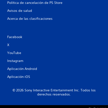
Política de cancelación de PS Store
a
Avisos de salud
l
Acerca de las clasificaciones
i
f
Facebook
i
X
c
YouTube
a
Instagram
c
Aplicación Android
i
Aplicación iOS
o
© 2026 Sony Interactive Entertainment Inc. Todos los
n
derechos reservados.
e