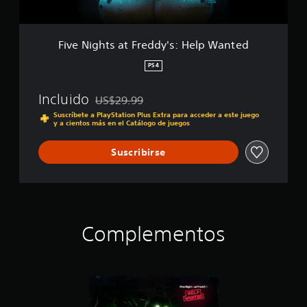
a
l
t
e
F
r
Five Nights at Freddy's: Help Wanted
e
d
PS4
d
y
Incluido
US$29.99
'
Rebajado del precio original de US$29.99
s
Suscríbete a PlayStation Plus Extra para acceder a este juego
y a cientos más en el Catálogo de juegos
:
H
e
Suscribirse
l
p
W
a
n
t
Complementos
e
d