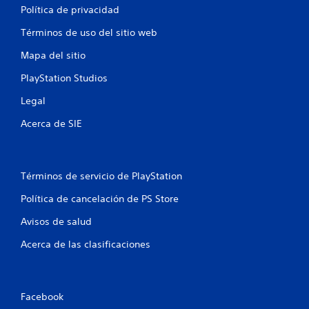
a
Política de privacidad
l
Términos de uso del sitio web
d
Mapa del sitio
PlayStation Studios
e
Legal
8
Acerca de SIE
4
5
Términos de servicio de PlayStation
5
Política de cancelación de PS Store
7
Avisos de salud
c
Acerca de las clasificaciones
a
l
Facebook