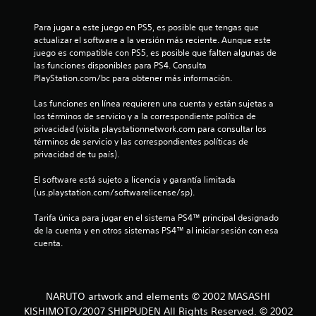
s
Para jugar a este juego en PS5, es posible que tengas que 
d
actualizar el software a la versión más reciente. Aunque este 
juego es compatible con PS5, es posible que falten algunas de 
e
las funciones disponibles para PS4. Consulta 
PlayStation.com/bc para obtener más información.
c
Las funciones en línea requieren una cuenta y están sujetas a 
i
los términos de servicio y a la correspondiente política de 
privacidad (visita playstationnetwork.com para consultar los 
n
términos de servicio y las correspondientes políticas de 
privacidad de tu país).
c
El software está sujeto a licencia y garantía limitada 
o
(us.playstation.com/softwarelicense/sp).
e
Tarifa única para jugar en el sistema PS4™ principal designado 
de la cuenta y en otros sistemas PS4™ al iniciar sesión con esa 
s
cuenta.
t
r
NARUTO artwork and elements © 2002 MASASHI
KISHIMOTO/2007 SHIPPUDEN All Rights Reserved. © 2002