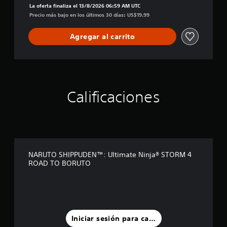
O
La oferta finaliza el 13/8/2026 06:59 AM UTC
t
B
Precio más bajo en los últimos 30 días: US$19.99
i
O
m
R
a
Agregar al carrito
U
t
T
e
O
N
i
n
j
Calificaciones
a
®
S
T
O
R
NARUTO SHIPPUDEN™: Ultimate Ninja® STORM 4
M
ROAD TO BORUTO
4
Iniciar sesión para calificar