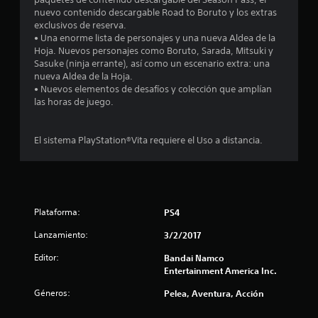
4
nuevo contenido descargable Road to Boruto y los extras
exclusivos de reserva.
.
• Una enorme lista de personajes y una nueva Aldea de la
Hoja. Nuevos personajes como Boruto, Sarada, Mitsuki y
5
Sasuke (ninja errante), así como un escenario extra: una
nueva Aldea de la Hoja.
• Nuevos elementos de desafíos y colección que amplían
6
las horas de juego.
e
El sistema PlayStation®Vita requiere el Uso a distancia.
s
t
r
Plataforma:
PS4
e
Lanzamiento:
3/2/2017
l
Editor:
Bandai Namco
Entertainment America Inc.
l
Géneros:
Pelea, Aventura, Acción
a