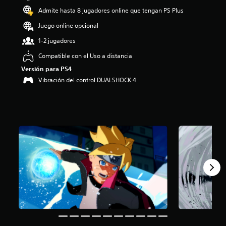
d
Admite hasta 8 jugadores online que tengan PS Plus
i
o
Juego online opcional
:
1-2 jugadores
4
.
Compatible con el Uso a distancia
5
Versión para PS4
6
e
Vibración del control DUALSHOCK 4
s
t
r
e
l
l
a
s
d
e
c
i
n
c
o
e