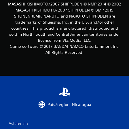
e
MASASHI KISHIMOTO/2007 SHIPPUDEN © NMP 2014 © 2002
MASASHI KISHIMOTO/2007 SHIPPUDEN © BMP 2015
l
SHONEN JUMP, NARUTO and NARUTO SHIPPUDEN are
trademarks of Shueisha, Inc. in the U.S. and/or other
l
countries. This product is manufactured, distributed and
a
sold in North, South and Central American territories under
license from VIZ Media, LLC.
s
Game software © 2017 BANDAI NAMCO Entertainment Inc.
All Rights Reserved.
e
n
u
n
t
País/región: Nicaragua
o
t
Asistencia