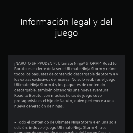
i
ó
Información legal y del
n
juego
p
r
o
¡NARUTO SHIPPUDEN™: Ultimate Ninja® STORM 4 Road to
Boruto es el cierre de la serie Ultimate Ninja Storm y reúne
m
todos los paquetes de contenido descargable de Storm 4 y
los extras exclusivos de reserva! No solo recibirás el juego
e
Ultimate Ninja Storm 4 y los paquetes de contenido
descargable, también obtendrás una nueva aventura,
d
Road to Boruto, con muchas horas de juego cuyo
protagonista es el hijo de Naruto, quien pertenece a una
i
nueva generación de ninjas.
o
• Todo el contenido de Ultimate Ninja Storm 4 en una sola
:
edición: incluye el juego Ultimate Ninja Storm 4, tres
paquetes de contenido descargable del Season Pass, el