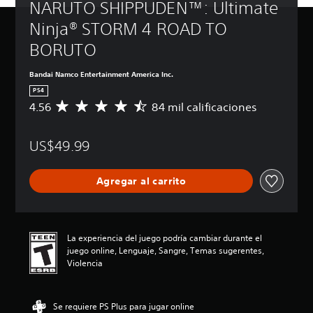
NARUTO SHIPPUDEN™: Ultimate 
Ninja® STORM 4 ROAD TO 
BORUTO
Bandai Namco Entertainment America Inc.
PS4
4.56
84 mil calificaciones
C
a
l
US$49.99
i
f
i
Agregar al carrito
c
a
c
i
ó
La experiencia del juego podría cambiar durante el
n
juego online, Lenguaje, Sangre, Temas sugerentes,
p
Violencia
r
o
m
Se requiere PS Plus para jugar online
e