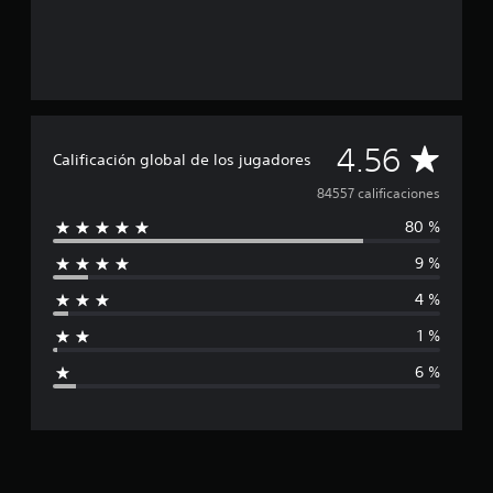
C
4.56
Calificación global de los jugadores
a
84557 calificaciones
80 %
l
9 %
i
4 %
f
1 %
i
6 %
c
a
c