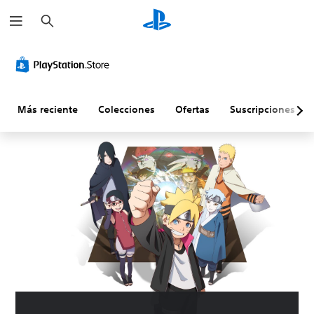
B
u
s
c
a
r
Más reciente
Colecciones
Ofertas
Suscripciones