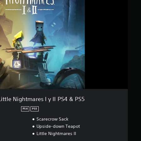
ittle Nightmares I y II PS4 & PS5
PS4
PS5
Scarecrow Sack
Upside-down Teapot
Little Nightmares II