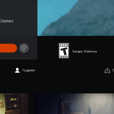
aciones
Sangre, Violencia
1 jugador
C