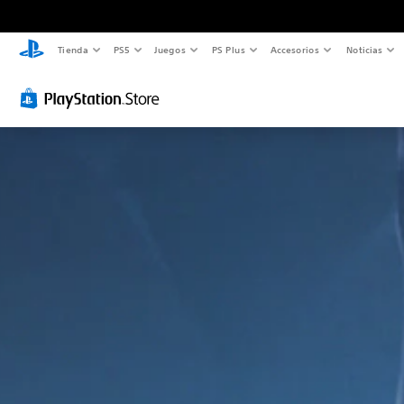
Tienda
PS5
Juegos
PS Plus
Accesorios
Noticias