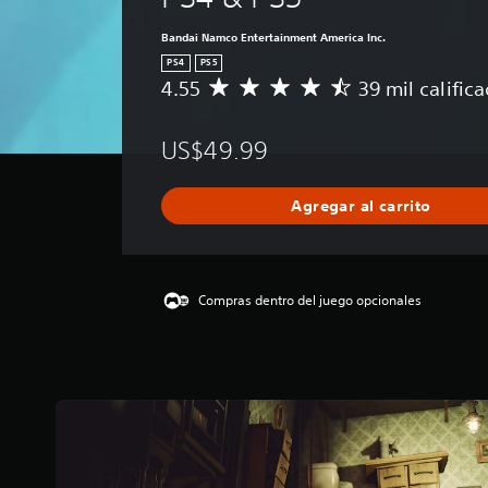
Bandai Namco Entertainment America Inc.
PS4
PS5
4.55
39 mil calific
C
a
l
US$49.99
i
f
i
Agregar al carrito
c
a
c
i
ó
Compras dentro del juego opcionales
n
p
r
o
m
e
d
i
o