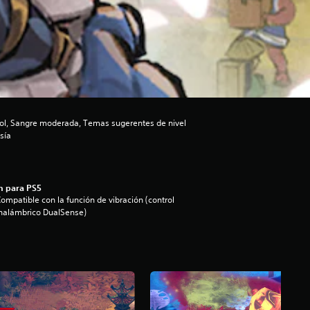
hol, Sangre moderada, Temas sugerentes de nivel
sía
n para PS5
ompatible con la función de vibración (control
nalámbrico DualSense)