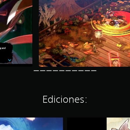
Ediciones:
D
e