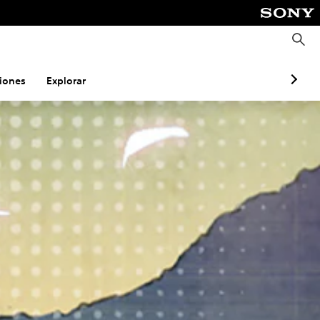
B
u
s
c
a
iones
Explorar
r