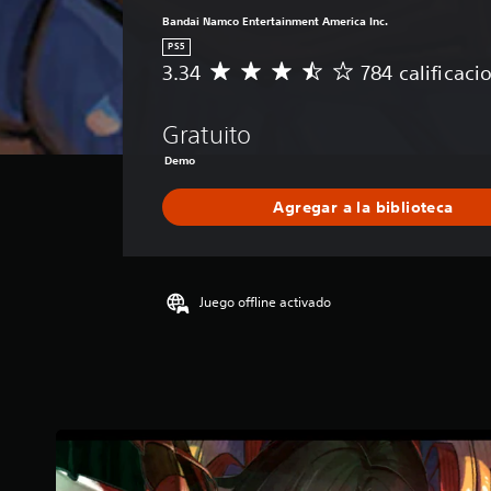
Bandai Namco Entertainment America Inc.
PS5
3.34
784 calificaci
C
a
l
Gratuito
i
f
Demo
i
c
Agregar a la biblioteca
a
c
i
ó
Juego offline activado
n
p
r
o
m
e
d
i
o
: