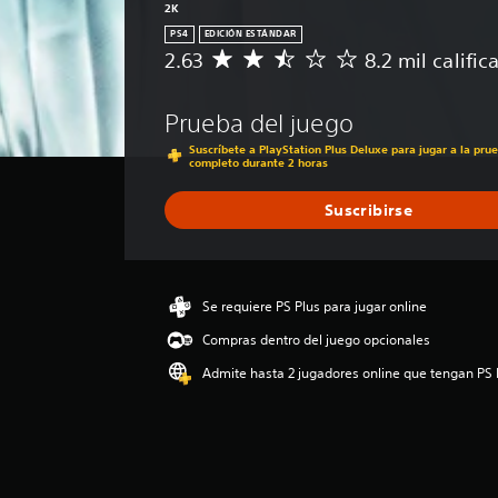
2K
PS4
EDICIÓN ESTÁNDAR
2.63
8.2 mil calific
C
a
l
Prueba del juego
i
f
Suscríbete a PlayStation Plus Deluxe para jugar a la pru
completo durante 2 horas
i
c
a
Suscribirse
c
i
ó
n
Se requiere PS Plus para jugar online
p
r
Compras dentro del juego opcionales
o
Admite hasta 2 jugadores online que tengan PS 
m
e
d
i
o
: