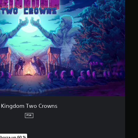
Kingdom Two Crowns
PS4
horra un 60 %