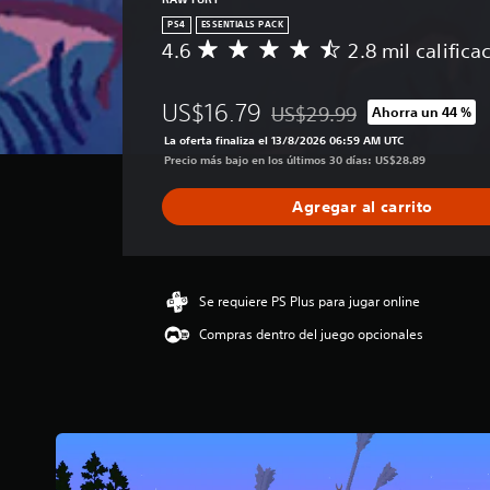
PS4
ESSENTIALS PACK
4.6
2.8 mil califica
C
a
l
US$16.79
US$29.99
Ahorra un 44 %
i
Rebajado del precio original 
f
La oferta finaliza el 13/8/2026 06:59 AM UTC
i
Precio más bajo en los últimos 30 días: US$28.89
c
a
Agregar al carrito
c
i
ó
n
p
Se requiere PS Plus para jugar online
r
Compras dentro del juego opcionales
o
m
e
d
i
o
:
4