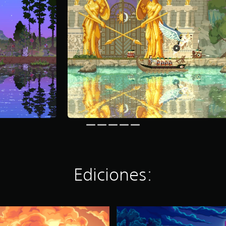
Ediciones:
K
i