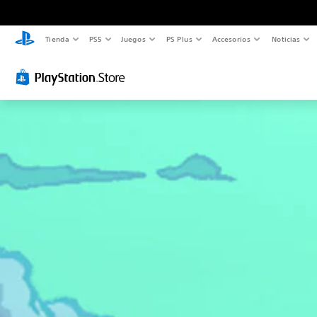
Tienda
PS5
Juegos
PS Plus
Accesorios
Noticias