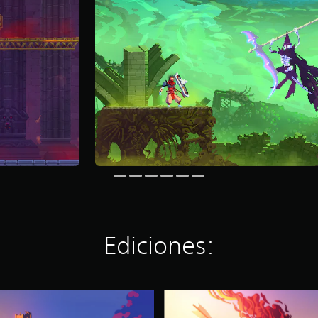
Ediciones:
C
a