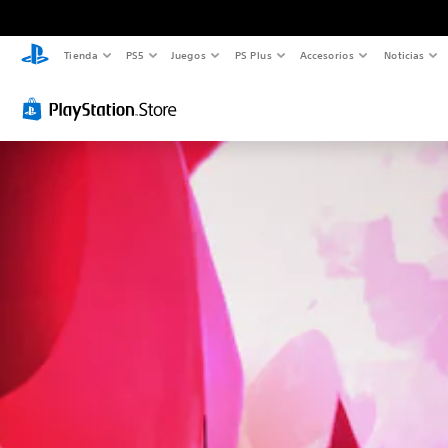
Tienda
PS5
Juegos
PS Plus
Accesorios
Noticias