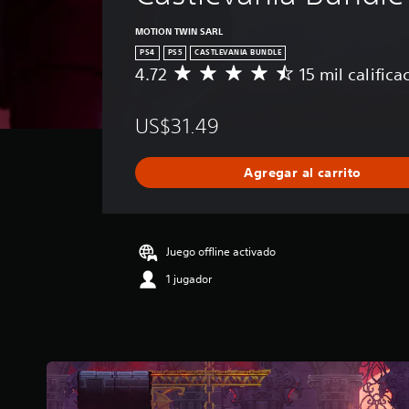
MOTION TWIN SARL
PS4
PS5
CASTLEVANIA BUNDLE
4.72
15 mil califica
C
a
l
US$31.49
i
f
i
Agregar al carrito
c
a
c
i
ó
Juego offline activado
n
1 jugador
p
r
o
m
e
d
i
o