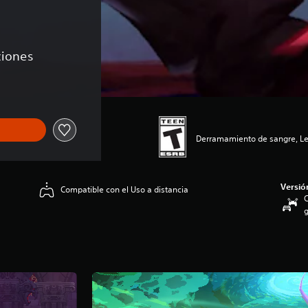
ciones
Derramamiento de sangre, Le
Versió
Compatible con el Uso a distancia
C
g