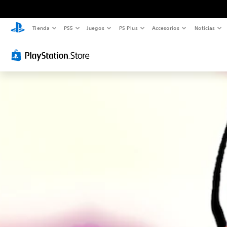
Tienda
PS5
Juegos
PS Plus
Accesorios
Noticias