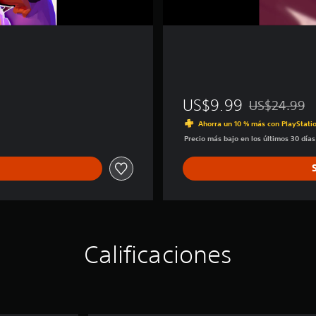
US$9.99
US$24.99
Rebajado del 
Ahorra un 10 % más con PlayStatio
Precio más bajo en los últimos 30 día
Calificaciones