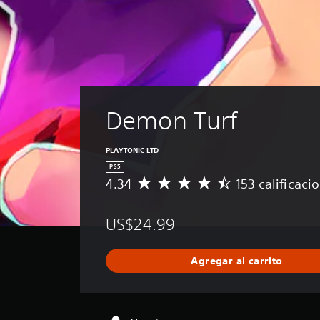
Demon Turf
PLAYTONIC LTD
PS5
4.34
153 calificaci
C
a
l
US$24.99
i
f
i
Agregar al carrito
c
a
c
i