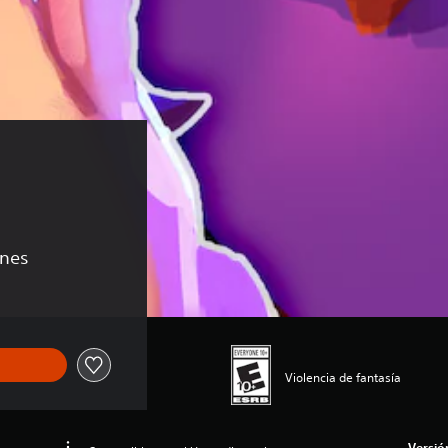
ones
Violencia de fantasía
Versió