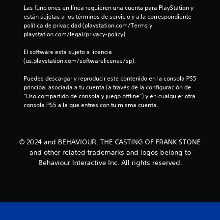
Las funciones en línea requieren una cuenta para PlayStation y 
d
están sujetas a los términos de servicio y a la correspondiente 
política de privacidad (playstation.com/Terms y 
e
playstation.com/legal/privacy-policy).
8
El software está sujeto a licencia 
(us.playstation.com/softwarelicense/sp).
1
Puedes descargar y reproducir este contenido en la consola PS5 
1
principal asociada a tu cuenta (a través de la configuración de 
“Uso compartido de consola y juego offline”) y en cualquier otra 
3
consola PS5 a la que entres con tu misma cuenta.
c
a
© 2024 and BEHAVIOUR, THE CASTING OF FRANK STONE
and other related trademarks and logos belong to
l
Behaviour Interactive Inc. All rights reserved.
i
f
i