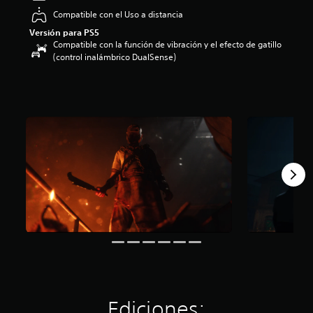
o
Compatible con el Uso a distancia
:
Versión para PS5
3
Compatible con la función de vibración y el efecto de gatillo
.
(control inalámbrico DualSense)
6
8
e
s
t
r
e
l
l
a
s
d
e
c
i
n
c
o
e
s
Ediciones: