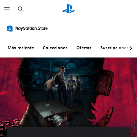
B
u
s
c
a
r
Más reciente
Colecciones
Ofertas
Suscripciones