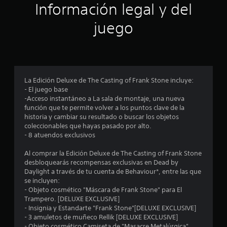
ó
Información legal y del
n
juego
p
r
o
La Edición Deluxe de The Casting of Frank Stone incluye:
- El juego base
m
-Acceso instantáneo a La sala de montaje, una nueva
función que te permite volver a los puntos clave de la
e
historia y cambiar su resultado o buscar los objetos
coleccionables que hayas pasado por alto.
d
- 8 atuendos exclusivos
i
Al comprar la Edición Deluxe de The Casting of Frank Stone
desbloquearás recompensas exclusivas en Dead by
o
Daylight a través de tu cuenta de Behaviour*, entre las que
se incluyen:
:
- Objeto cosmético "Máscara de Frank Stone" para El
Trampero. [DELUXE EXCLUSIVE]
3
- Insignia y Estandarte "Frank Stone"[DELUXE EXCLUSIVE]
- 3 amuletos de muñeco Rellik [DELUXE EXCLUSIVE]
- Objeto cosmético Camiseta de "Masacre Metalúrgica"