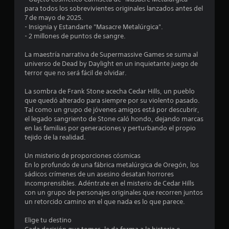
.
para todos los sobrevivientes originales lanzados antes del
6
7 de mayo de 2025.
- Insignia y Estandarte "Masacre Metalúrgica".
- 2 millones de puntos de sangre.
8
La maestría narrativa de Supermassive Games se suma al
e
universo de Dead by Daylight en un inquietante juego de
terror que no será fácil de olvidar.
s
La sombra de Frank Stone acecha Cedar Hills, un pueblo
t
que quedó alterado para siempre por su violento pasado.
Tal como un grupo de jóvenes amigos está por descubrir,
r
el legado sangriento de Stone caló hondo, dejando marcas
en las familias por generaciones y perturbando el propio
e
tejido de la realidad.
l
Un misterio de proporciones cósmicas
En lo profundo de una fábrica metalúrgica de Oregón, los
l
sádicos crímenes de un asesino desatan horrores
incomprensibles. Adéntrate en el misterio de Cedar Hills
a
con un grupo de personajes originales que recorren juntos
un retorcido camino en el que nada es lo que parece.
s
Elige tu destino