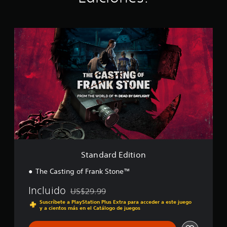
t
r
e
l
S
l
t
a
a
s
n
e
d
n
a
u
r
n
d
t
E
o
d
t
i
a
t
l
i
d
o
Standard Edition
e
n
8
The Casting of Frank Stone™
.
1
Incluido
US$29.99
m
Rebajado del precio original de US$29.99
i
Suscríbete a PlayStation Plus Extra para acceder a este juego
y a cientos más en el Catálogo de juegos
l
c