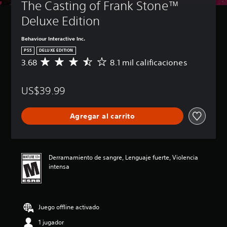
The Casting of Frank Stone™ 
Deluxe Edition
Behaviour Interactive Inc.
PS5
DELUXE EDITION
3.68
8.1 mil calificaciones
C
a
l
US$39.99
i
f
i
Agregar al carrito
c
a
c
i
ó
Derramamiento de sangre, Lenguaje fuerte, Violencia
n
intensa
p
r
o
m
Juego offline activado
e
d
1 jugador
i