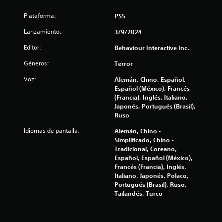
l
Plataforma:
PS5
a
Lanzamiento:
3/9/2024
Editor:
Behaviour Interactive Inc.
s
Géneros:
Terror
e
Voz:
Alemán, Chino, Español,
n
Español (México), Francés
(Francia), Inglés, Italiano,
u
Japonés, Portugués (Brasil),
Ruso
n
Idiomas de pantalla:
Alemán, Chino -
Simplificado, Chino -
t
Tradicional, Coreano,
Español, Español (México),
o
Francés (Francia), Inglés,
Italiano, Japonés, Polaco,
t
Portugués (Brasil), Ruso,
Tailandés, Turco
a
l