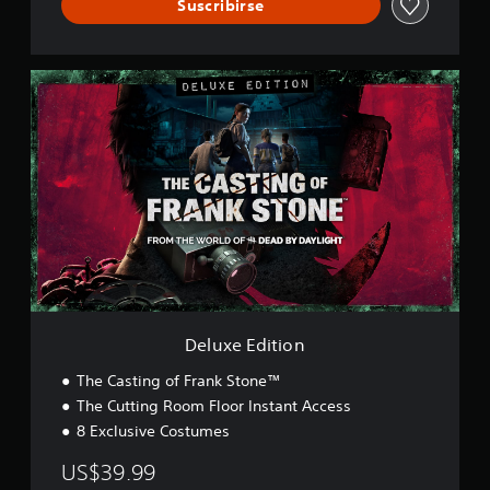
a
Suscribirse
l
i
f
D
i
e
c
l
a
u
c
x
i
e
o
E
n
d
e
i
s
t
i
o
n
Deluxe Edition
The Casting of Frank Stone™
The Cutting Room Floor Instant Access
8 Exclusive Costumes
US$39.99