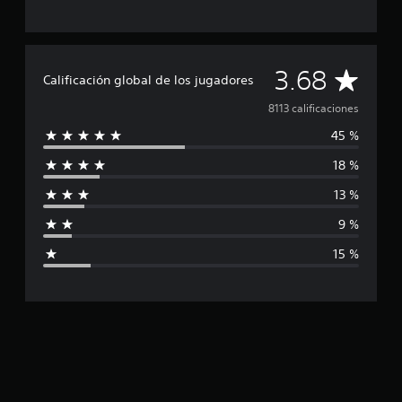
C
3.68
Calificación global de los jugadores
a
8113 calificaciones
45 %
l
18 %
i
13 %
f
9 %
i
15 %
c
a
c
i