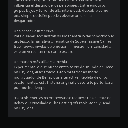
d
Cada decisión que tomes, le da forma a la historia e
influencia el destino de los personajes. Entre emotivos
e
golpes bajos y terror de alta intensidad, descubre cómo
una simple decisión puede volverse un dilema
c
desgarrador.
i
Una pesadilla inmersiva
Para quienes encuentran su lugar entre lo desconocido y lo
n
grotesco, la narrativa cinemática de Supermassive Games
trae nuevos niveles de emoción, inmersión e intensidad a
c
este universo tan rico como oscuro.
o
Un mundo más allá de la Niebla
Experimenta lo que nunca antes se vio del mundo de Dead
e
by Daylight, el aclamado juego de terror en modo
multijugador de Behaviour Interactive. Repleta de giros
escalofriantes, esta historia original y oscura te perturbará
s
por mucho tiempo.
t
*Para obtener las recompensas se requiere una cuenta de
Behaviour vinculada a The Casting of Frank Stone y Dead
r
by Daylight.
e
l