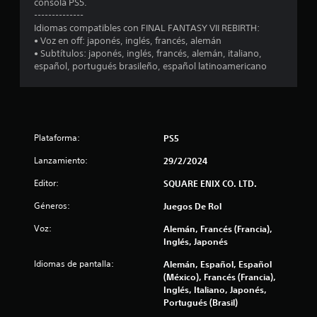
consola PS5.
e
--------------
Idiomas compatibles con FINAL FANTASY VII REBIRTH:
• Voz en off: japonés, inglés, francés, alemán
s
• Subtítulos: japonés, inglés, francés, alemán, italiano,
español, portugués brasileño, español latinoamericano
t
r
e
Plataforma:
PS5
l
Lanzamiento:
29/2/2024
l
Editor:
SQUARE ENIX CO. LTD.
a
Géneros:
Juegos De Rol
s
Voz:
Alemán, Francés (Francia),
Inglés, Japonés
e
Idiomas de pantalla:
Alemán, Español, Español
n
(México), Francés (Francia),
Inglés, Italiano, Japonés,
Portugués (Brasil)
u