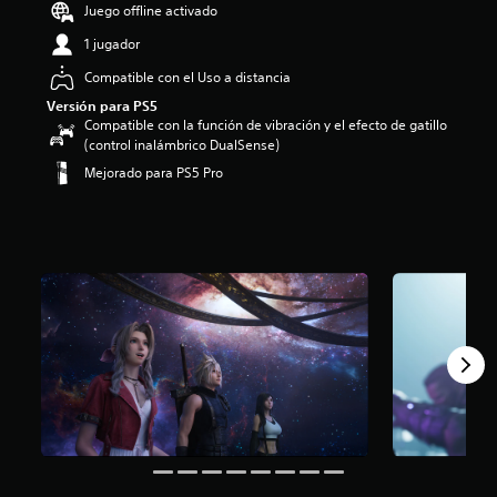
Juego offline activado
i
o
1 jugador
:
4
Compatible con el Uso a distancia
.
Versión para PS5
6
Compatible con la función de vibración y el efecto de gatillo
7
(control inalámbrico DualSense)
e
Mejorado para PS5 Pro
s
t
r
e
l
l
a
s
d
e
c
i
n
c
o
e
s