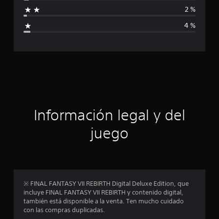
f
2 %
i
4 %
c
a
c
i
ó
Información legal y del
n
juego
p
r
o
※ FINAL FANTASY VII REBIRTH Digital Deluxe Edition, que
incluye FINAL FANTASY VII REBIRTH y contenido digital,
m
también está disponible a la venta. Ten mucho cuidado
con las compras duplicadas.