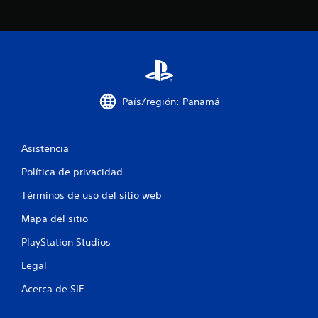
0
c
a
l
País/región: Panamá
i
f
Asistencia
i
Política de privacidad
c
Términos de uso del sitio web
Mapa del sitio
a
PlayStation Studios
c
Legal
i
Acerca de SIE
o