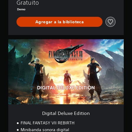
E
Gratuito
B
Demo
I
R
Agregar a la biblioteca
T
H
D
E
D
M
i
O
g
i
t
a
l
D
e
l
u
x
e
E
Digital Deluxe Edition
d
i
FINAL FANTASY VII REBIRTH
t
Minibanda sonora digital
i