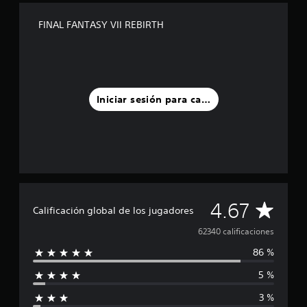
FINAL FANTASY VII REBIRTH
Iniciar sesión para calificar
C
4.67
Calificación global de los jugadores
a
62340 calificaciones
86 %
l
5 %
i
3 %