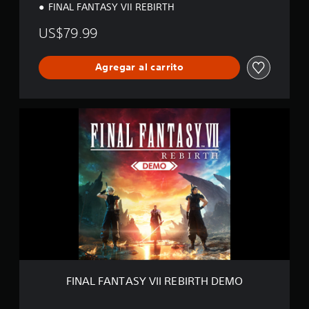
FINAL FANTASY VII REBIRTH
US$79.99
Agregar al carrito
F
I
N
A
L
F
A
N
T
A
S
Y
V
I
FINAL FANTASY VII REBIRTH DEMO
I
R