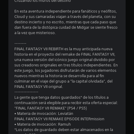
Cruzando los muros del destino
e
En esta aventura independiente para fanáticos y neófitos,
Cloud y sus camaradas viajan a través del planeta, con su
l
destino incierto y no escrito, mientras que cada paso que
dan fuera de la distópica cuidad de Midgar se siente fresco
l
a la vez que misterioso.
a
--------
FINAL FANTASY VII REBIRTH es la muy anticipada nueva
s
historia en el proyecto del remake de FINAL FANTASY VII,
una nueva versión del icónico juego original dividido por
d
sus creadores originales en tres títulos independientes. En
este juego, los jugadores disfrutarán de varios elementos
e
nuevos mientras la historia se desarrolla para al fin
culminar en el viaje del grupo a "la capital olvidada", del
c
FINAL FANTASY VII original.
----------------
i
La gente que tenga datos guardados* de los títulos a
continuación será elegible para recibir esta oferta especial:
n
"FINAL FANTASY VII REMAKE" (PS4 / PS5)
• Materia de invocación: Leviatán
c
FINAL FANTASY VII REMAKE EPISODE INTERmission
• Materia de invocación: Ramuh
o
*Los datos de guardado deben estar almacenados en la