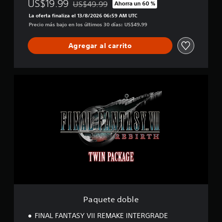
US$19.99
US$49.99
Ahorra un 60 %
Rebajado del precio original de US$49.99
l
La oferta finaliza el 13/8/2026 06:59 AM UTC
i
Precio más bajo en los últimos 30 días: US$49.99
f
i
c
Agregar al carrito
a
c
i
P
o
a
n
q
e
u
s
e
t
e
d
o
b
l
e
Paquete doble
FINAL FANTASY VII REMAKE INTERGRADE