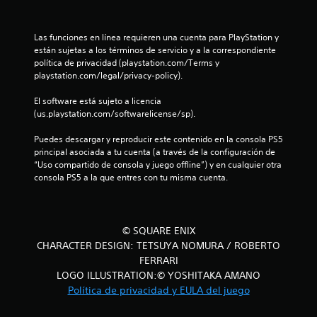
n
Las funciones en línea requieren una cuenta para PlayStation y 
t
están sujetas a los términos de servicio y a la correspondiente 
política de privacidad (playstation.com/Terms y 
o
playstation.com/legal/privacy-policy).
t
El software está sujeto a licencia 
(us.playstation.com/softwarelicense/sp).
a
Puedes descargar y reproducir este contenido en la consola PS5 
l
principal asociada a tu cuenta (a través de la configuración de 
“Uso compartido de consola y juego offline”) y en cualquier otra 
d
consola PS5 a la que entres con tu misma cuenta.
e
6
© SQUARE ENIX
CHARACTER DESIGN: TETSUYA NOMURA / ROBERTO
2
FERRARI
3
LOGO ILLUSTRATION:© YOSHITAKA AMANO
Política de privacidad y EULA del juego
4