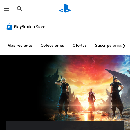
B
u
s
c
a
r
Más reciente
Colecciones
Ofertas
Suscripciones