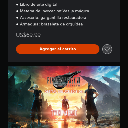
Libro de arte digital
o
n
Materia de invocación:Vasija mágica
Accesorio: gargantilla restauradora
Armadura: brazalete de orquídea
US$69.99
Agregar al carrito
P
a
q
u
e
t
e
d
o
b
l
e