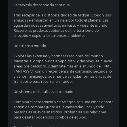
e
La travesía desconocida continúa...
d
Tras escapar de la distópica ciudad de Midgar, Cloud y sus
i
amigos se embarcan en un viaje por todo el planeta. Les
aguardan nuevas aventuras en vasto y vibrante mundo.
o
Recorre las praderas cubiertas de hierba a lomo de
chocobo y explora los extensos ambientes.
:
Un extenso mundo
4
Explora las extensas y hermosas regiones del mundo
.
mientras el grupo busca a Sephiroth, y desbloquea nuevas
áreas por descubrir. Adéntrate más en el mundo de FINAL
6
FANTASY VII con un recompensante contenido secundario
y varios minijuegos, además de variadas formas únicas de
transporte para recorrer el mundo.
7
Un sistema de batalla evolucionado
e
Combina el pensamiento estratégico con una emocionante
s
acción de combate junto a tus camaradas, incluyendo
personajes nuevos añadidos. Profundiza sus relaciones
t
para desatar poderosos combos de equipo.
r