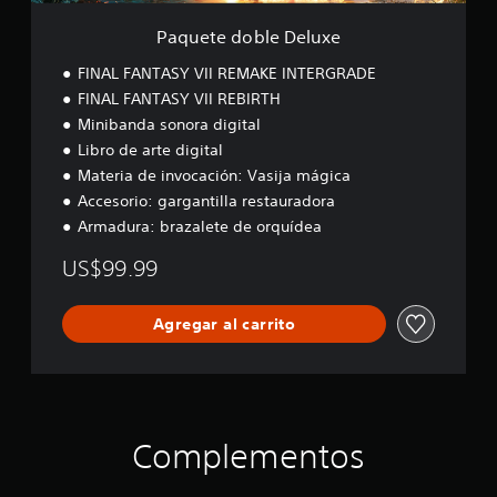
D
e
Paquete doble Deluxe
l
u
FINAL FANTASY VII REMAKE INTERGRADE
x
FINAL FANTASY VII REBIRTH
e
Minibanda sonora digital
Libro de arte digital
Materia de invocación: Vasija mágica
Accesorio: gargantilla restauradora
Armadura: brazalete de orquídea
US$99.99
Agregar al carrito
Complementos