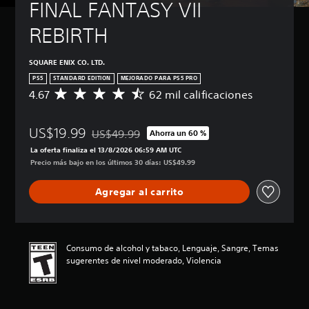
FINAL FANTASY VII 
REBIRTH
SQUARE ENIX CO. LTD.
PS5
STANDARD EDITION
MEJORADO PARA PS5 PRO
4.67
62 mil calificaciones
C
a
l
US$19.99
i
US$49.99
Ahorra un 60 %
Rebajado del precio original de US$49.99
f
La oferta finaliza el 13/8/2026 06:59 AM UTC
i
Precio más bajo en los últimos 30 días: US$49.99
c
a
Agregar al carrito
c
i
ó
n
p
Consumo de alcohol y tabaco, Lenguaje, Sangre, Temas
r
sugerentes de nivel moderado, Violencia
o
m
e
d