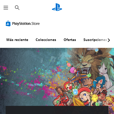
B
u
s
c
a
r
Más reciente
Colecciones
Ofertas
Suscripciones