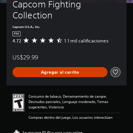
Capcom Fighting 
Collection
Capcom U.S.A., Inc.
PS4
4.72
1.1 mil calificaciones
C
a
l
US$29.99
i
f
i
Agregar al carrito
c
a
c
i
ó
Consumo de tabaco, Derramamiento de sangre,
n
Desnudos parciales, Lenguaje moderado, Temas
p
sugerentes, Violencia
r
o
Compras dentro del juego, Los usuarios interactúan
m
e
d
Se requiere PS Plus para jugar online