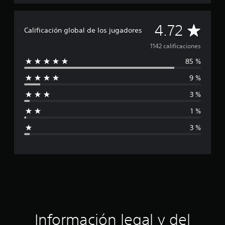
C
4.72
Calificación global de los jugadores
a
1142 calificaciones
85 %
l
9 %
i
3 %
f
1 %
i
3 %
c
a
c
i
ó
Información legal y del