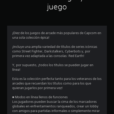
n
juego
p
r
o
¡Diez de los juegos de arcade más populares de Capcom en
una sola colección épica!
m
¡Incluye una amplia variedad de títulos de series icónicas
e
como Street Fighter, Darkstalkers, Cyberbots y, por
primera vez adaptada a las consolas: Red Earth!
d
Y, por supuesto, ¡todos los títulos se pueden jugar en
i
línea!
o
Esta es la colección perfecta tanto para los veteranos de los
arcades que recuerdan los títulos como para los que
:
quieran jugarlos por primera vez!
4
■ Modos en línea llenos de funciones
Los jugadores pueden buscar la cima de los marcadores
.
globales en enfrentamientos ranqueados, crear un lobby
con amigos para partidas informales o simplemente mirar