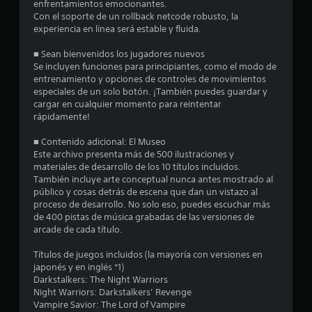
7
enfrentamientos emocionantes.
Con el soporte de un rollback netcode robusto, la
experiencia en línea será estable y fluida.
2
■ Sean bienvenidos los jugadores nuevos
e
Se incluyen funciones para principiantes, como el modo de
entrenamiento y opciones de controles de movimientos
s
especiales de un solo botón. ¡También puedes guardar y
cargar en cualquier momento para reintentar
t
rápidamente!
r
■ Contenido adicional: El Museo
Este archivo presenta más de 500 ilustraciones y
e
materiales de desarrollo de los 10 títulos incluidos.
También incluye arte conceptual nunca antes mostrado al
l
público y cosas detrás de escena que dan un vistazo al
proceso de desarrollo. No solo eso, puedes escuchar más
l
de 400 pistas de música grabadas de las versiones de
arcade de cada título.
a
Títulos de juegos incluidos (la mayoría con versiones en
s
japonés y en inglés *1)
Darkstalkers: The Night Warriors
d
Night Warriors: Darkstalkers’ Revenge
Vampire Savior: The Lord of Vampire