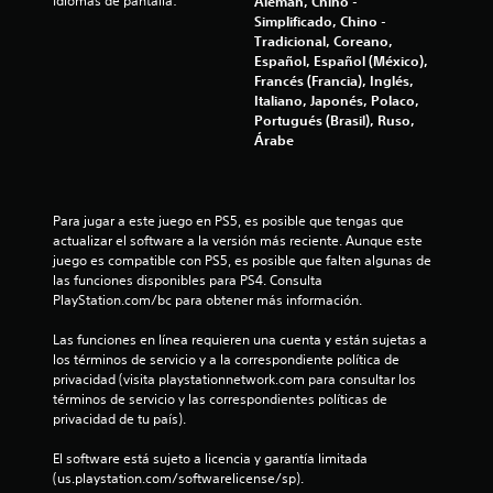
l
Idiomas de pantalla:
Alemán, Chino -
Simplificado, Chino -
a
Tradicional, Coreano,
Español, Español (México),
s
Francés (Francia), Inglés,
Italiano, Japonés, Polaco,
e
Portugués (Brasil), Ruso,
Árabe
n
u
Para jugar a este juego en PS5, es posible que tengas que 
actualizar el software a la versión más reciente. Aunque este 
n
juego es compatible con PS5, es posible que falten algunas de 
las funciones disponibles para PS4. Consulta 
t
PlayStation.com/bc para obtener más información.
o
Las funciones en línea requieren una cuenta y están sujetas a 
los términos de servicio y a la correspondiente política de 
t
privacidad (visita playstationnetwork.com para consultar los 
términos de servicio y las correspondientes políticas de 
a
privacidad de tu país).
l
El software está sujeto a licencia y garantía limitada 
(us.playstation.com/softwarelicense/sp).