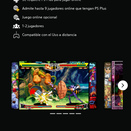
i
Admite hasta 9 jugadores online que tengan PS Plus
o
:
Juego online opcional
4
.
1-2 jugadores
7
Compatible con el Uso a distancia
2
e
s
t
r
e
l
l
a
s
d
e
c
i
n
c
o
e
s