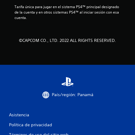
d
Tarifa única para jugar en el sistema PS4™ principal designado 
e
de la cuenta y en otros sistemas PS4™ al iniciar sesión con esa 
cuenta.
1
1
©CAPCOM CO., LTD. 2022 ALL RIGHTS RESERVED.
4
2
c
a
l
País/región: Panamá
i
f
Asistencia
i
Política de privacidad
c
Términos de uso del sitio web