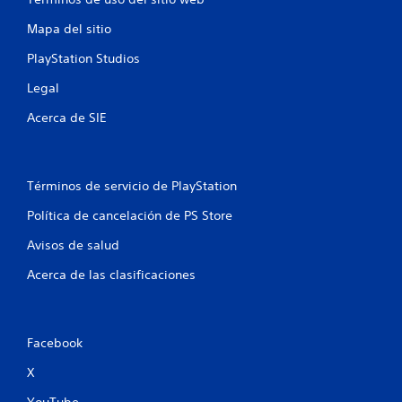
a
Mapa del sitio
c
PlayStation Studios
Legal
i
Acerca de SIE
o
n
Términos de servicio de PlayStation
e
Política de cancelación de PS Store
s
Avisos de salud
Acerca de las clasificaciones
Facebook
X
YouTube