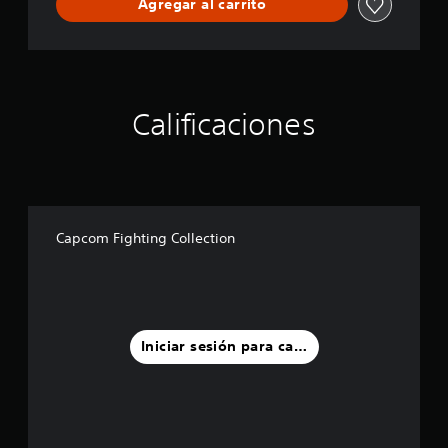
Agregar al carrito
o
n
1
+
2
B
Calificaciones
u
n
d
l
e
Capcom Fighting Collection
Iniciar sesión para calificar