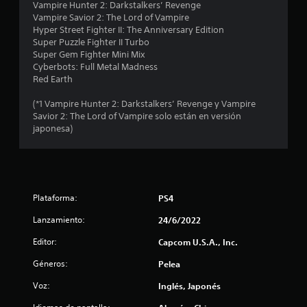
e
Vampire Hunter 2: Darkstalkers’ Revenge
Vampire Savior 2: The Lord of Vampire
c
Hyper Street Fighter II: The Anniversary Edition
Super Puzzle Fighter II Turbo
i
Super Gem Fighter Mini Mix
Cyberbots: Full Metal Madness
n
Red Earth
c
(*1 Vampire Hunter 2: Darkstalkers’ Revenge y Vampire
Savior 2: The Lord of Vampire solo están en versión
o
japonesa)
e
s
Plataforma:
PS4
t
Lanzamiento:
24/6/2022
r
Editor:
Capcom U.S.A., Inc.
e
Géneros:
Pelea
l
Voz:
Inglés, Japonés