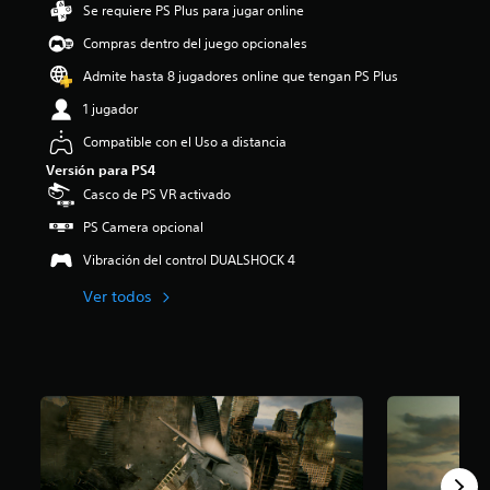
Se requiere PS Plus para jugar online
i
o
Compras dentro del juego opcionales
:
4
Admite hasta 8 jugadores online que tengan PS Plus
.
1 jugador
5
e
Compatible con el Uso a distancia
s
Versión para PS4
t
r
Casco de PS VR activado
e
PS Camera opcional
l
l
Vibración del control DUALSHOCK 4
a
s
Ver todos
d
e
c
i
n
c
o
e
s
t