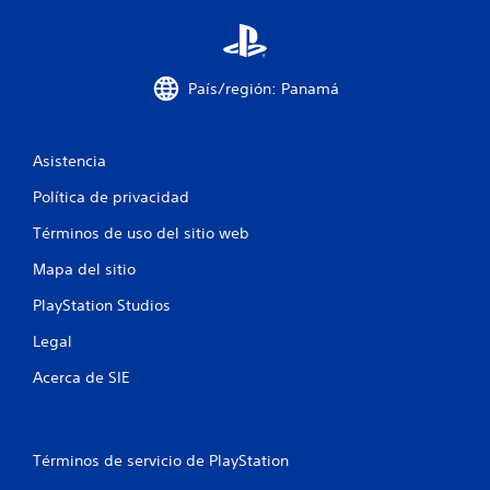
t
o
País/región: Panamá
t
a
Asistencia
l
Política de privacidad
d
Términos de uso del sitio web
e
Mapa del sitio
2
PlayStation Studios
7
Legal
Acerca de SIE
5
1
Términos de servicio de PlayStation
2