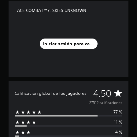
ACE COMBAT™7: SKIES UNKNOWN
Iniciar sesión para calificar
C
4.50
Calificación global de los jugadores
a
27512 calificaciones
77 %
l
11 %
i
4 %