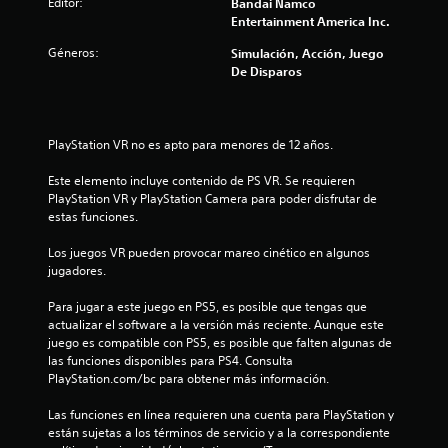
Editor:
Bandai Namco
Entertainment America Inc.
l
Géneros:
Simulación, Acción, Juego
l
De Disparos
a
s
PlayStation VR no es apto para menores de 12 años.
d
Este elemento incluye contenido de PS VR. Se requieren 
PlayStation VR y PlayStation Camera para poder disfrutar de 
e
estas funciones.
c
Los juegos VR pueden provocar mareo cinético en algunos 
jugadores.
i
Para jugar a este juego en PS5, es posible que tengas que 
n
actualizar el software a la versión más reciente. Aunque este 
juego es compatible con PS5, es posible que falten algunas de 
c
las funciones disponibles para PS4. Consulta 
PlayStation.com/bc para obtener más información.
o
Las funciones en línea requieren una cuenta para PlayStation y 
e
están sujetas a los términos de servicio y a la correspondiente 