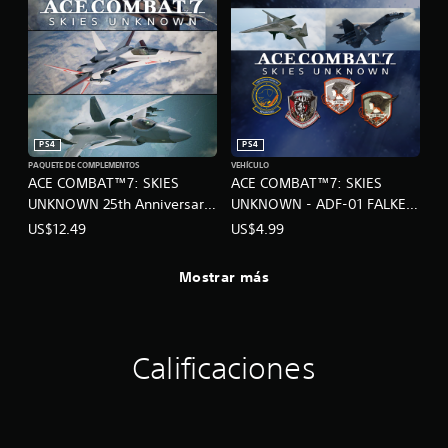
PS4
PS4
PAQUETE DE COMPLEMENTOS
VEHÍCULO
ACE COMBAT™7: SKIES
ACE COMBAT™7: SKIES
UNKNOWN 25th Anniversary
UNKNOWN - ADF-01 FALKEN
DLC - Original Aircraft Series
Set
US$12.49
US$4.99
– Set
Mostrar más
Calificaciones