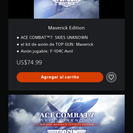
d
i
t
i
o
Maverick Edition
n
ACE COMBAT™7: SKIES UNKNOWN
el kit de avión de TOP GUN: Maverick
Avión jugable: F-104C Avril
US$74.99
Agregar al carrito
M
a
v
e
r
i
c