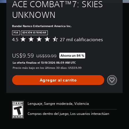
ACE COMBAT™7: SKIES 
UNKNOWN
Bandai Namco Entertainment America Inc.
PS4
EDICIÓN ESTÁNDAR
4.5
27 mil calificaciones
C
a
l
US$9.59
i
US$59.99
Ahorra un 84 %
Rebajado del precio original de US$59.99
f
La oferta finaliza el 13/8/2026 06:59 AM UTC
i
Precio más bajo en los últimos 30 días: US$59.99
c
a
Agregar al carrito
c
i
ó
n
p
Lenguaje, Sangre moderada, Violencia
r
o
Compras dentro del juego, Los usuarios interactúan
m
e
d