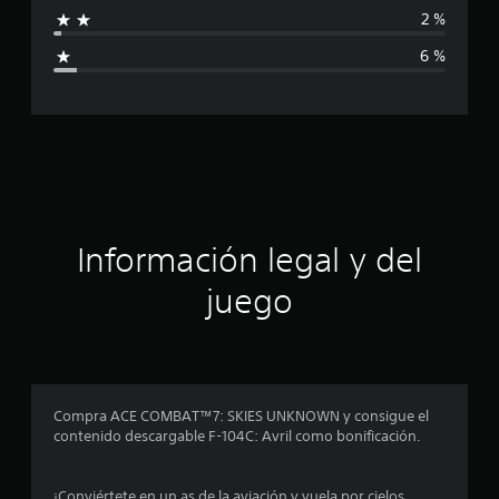
f
2 %
i
6 %
c
a
c
i
ó
Información legal y del
n
juego
p
r
o
Compra ACE COMBAT™7: SKIES UNKNOWN y consigue el
contenido descargable F-104C: Avril como bonificación.
m
e
¡Conviértete en un as de la aviación y vuela por cielos