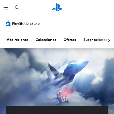
B
u
s
c
a
r
Más reciente
Colecciones
Ofertas
Suscripciones