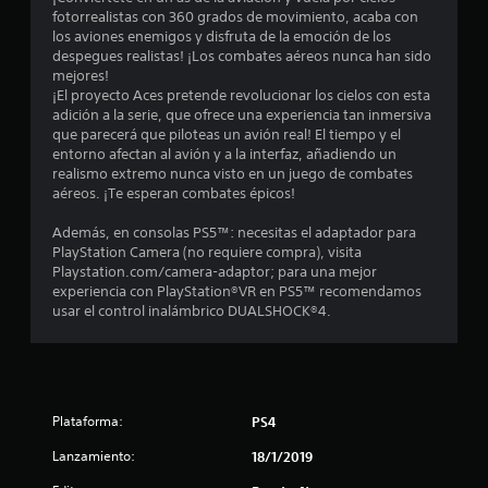
fotorrealistas con 360 grados de movimiento, acaba con
d
los aviones enemigos y disfruta de la emoción de los
despegues realistas! ¡Los combates aéreos nunca han sido
i
mejores!
¡El proyecto Aces pretende revolucionar los cielos con esta
o
adición a la serie, que ofrece una experiencia tan inmersiva
que parecerá que piloteas un avión real! El tiempo y el
:
entorno afectan al avión y a la interfaz, añadiendo un
realismo extremo nunca visto en un juego de combates
4
aéreos. ¡Te esperan combates épicos!
.
Además, en consolas PS5™: necesitas el adaptador para
PlayStation Camera (no requiere compra), visita
5
Playstation.com/camera-adaptor; para una mejor
experiencia con PlayStation®VR en PS5™ recomendamos
usar el control inalámbrico DUALSHOCK®4.
e
s
t
Plataforma:
PS4
r
Lanzamiento:
18/1/2019
e