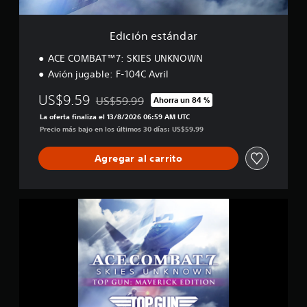
n
i
d
f
a
Edición estándar
i
r
c
ACE COMBAT™7: SKIES UNKNOWN
a
c
Avión jugable: F-104C Avril
i
US$9.59
o
US$59.99
Ahorra un 84 %
Rebajado del precio original de US$59.99
n
La oferta finaliza el 13/8/2026 06:59 AM UTC
e
Precio más bajo en los últimos 30 días: US$59.99
s
Agregar al carrito
M
a
v
e
r
i
c
k
E