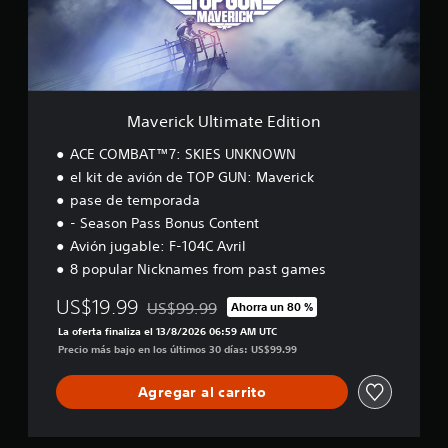
k
U
l
t
i
m
a
Maverick Ultimate Edition
t
e
ACE COMBAT™7: SKIES UNKNOWN
E
el kit de avión de TOP GUN: Maverick
d
pase de temporada
i
t
- Season Pass Bonus Content
i
Avión jugable: F-104C Avril
o
8 popular Nicknames from past games
n
US$19.99
US$99.99
Ahorra un 80 %
Rebajado del precio original de US$99.99
La oferta finaliza el 13/8/2026 06:59 AM UTC
Precio más bajo en los últimos 30 días: US$99.99
Agregar al carrito