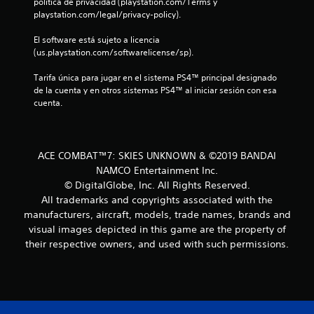
política de privacidad (playstation.com/Terms y 
s
playstation.com/legal/privacy-policy).
t
El software está sujeto a licencia 
(us.playstation.com/softwarelicense/sp).
r
Tarifa única para jugar en el sistema PS4™ principal designado 
de la cuenta y en otros sistemas PS4™ al iniciar sesión con esa 
e
cuenta.
l
l
ACE COMBAT™7: SKIES UNKNOWN & ©2019 BANDAI
a
NAMCO Entertainment Inc.
© DigitalGlobe, Inc. All Rights Reserved.
s
All trademarks and copyrights associated with the
manufacturers, aircraft, models, trade names, brands and
e
visual images depicted in this game are the property of
their respective owners, and used with such permissions.
n
u
n