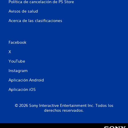
Política de cancelación de PS Store
c
Avisos de salud
a
Acerca de las clasificaciones
l
i
Facebook
f
X
i
YouTube
c
Instagram
a
Aplicación Android
c
Aplicación iOS
i
© 2026 Sony Interactive Entertainment Inc. Todos los
o
derechos reservados.
n