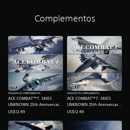
Complementos
PS4
PS4
PAQUETE DE COMPLEMENTOS
PAQUETE DE COMPLEMENTOS
ACE COMBAT™7: SKIES
ACE COMBAT™7: SKIES
UNKNOWN 25th Anniversary
UNKNOWN 25th Anniversary
DLC - Cutting-edge Aircraft
DLC - Experimental Aircraft
US$12.49
US$12.49
Series -
Series – Set