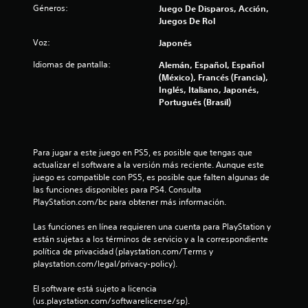
t
Géneros:
Juego De Disparos, Acción,
Juegos De Rol
r
Voz:
Japonés
e
Idiomas de pantalla:
Alemán, Español, Español
l
(México), Francés (Francia),
Inglés, Italiano, Japonés,
l
Portugués (Brasil)
a
s
Para jugar a este juego en PS5, es posible que tengas que 
actualizar el software a la versión más reciente. Aunque este 
e
juego es compatible con PS5, es posible que falten algunas de 
las funciones disponibles para PS4. Consulta 
n
PlayStation.com/bc para obtener más información.
u
Las funciones en línea requieren una cuenta para PlayStation y 
están sujetas a los términos de servicio y a la correspondiente 
política de privacidad (playstation.com/Terms y 
n
playstation.com/legal/privacy-policy).
t
El software está sujeto a licencia 
(us.playstation.com/softwarelicense/sp).