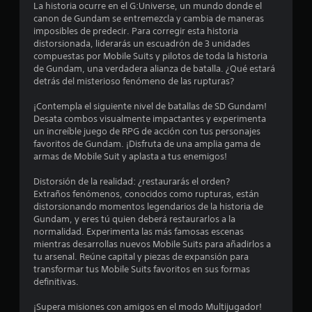
o
La historia ocurre en el G:Universe, un mundo donde el
canon de Gundam se entremezcla y cambia de maneras
:
imposibles de predecir. Para corregir esta historia
distorsionada, liderarás un escuadrón de 3 unidades
3
compuestas por Mobile Suits y pilotos de toda la historia
de Gundam, una verdadera alianza de batalla. ¿Qué estará
.
detrás del misterioso fenómeno de las rupturas?
8
¡Contempla el siguiente nivel de batallas de SD Gundam!
Desata combos visualmente impactantes y experimenta
un increíble juego de RPG de acción con tus personajes
7
favoritos de Gundam. ¡Disfruta de una amplia gama de
armas de Mobile Suit y aplasta a tus enemigos!
e
Distorsión de la realidad: ¿restaurarás el orden?
s
Extraños fenómenos, conocidos como rupturas, están
distorsionando momentos legendarios de la historia de
t
Gundam, y eres tú quien deberá restaurarlos a la
normalidad. Experimenta las más famosas escenas
r
mientras desarrollas nuevos Mobile Suits para añadirlos a
tu arsenal. Reúne capital y piezas de expansión para
e
transformar tus Mobile Suits favoritos en sus formas
definitivas.
l
¡Supera misiones con amigos en el modo Multijugador!