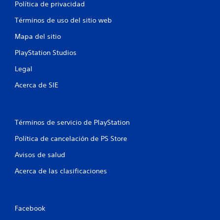
Política de privacidad
i
Términos de uso del sitio web
f
Mapa del sitio
i
PlayStation Studios
c
Legal
Acerca de SIE
a
c
i
Términos de servicio de PlayStation
Política de cancelación de PS Store
o
Avisos de salud
n
Acerca de las clasificaciones
e
s
Facebook