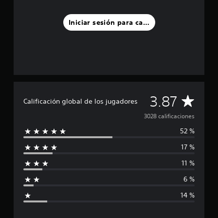
Iniciar sesión para calificar
C
3.87
Calificación global de los jugadores
a
3028 calificaciones
52 %
l
17 %
i
11 %
f
6 %
i
14 %
c