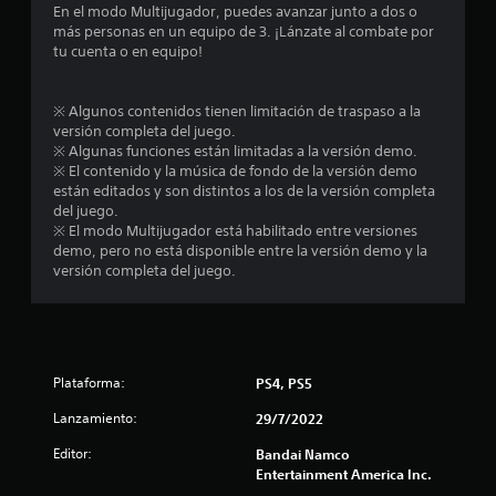
l
En el modo Multijugador, puedes avanzar junto a dos o
más personas en un equipo de 3. ¡Lánzate al combate por
a
tu cuenta o en equipo!
s
※ Algunos contenidos tienen limitación de traspaso a la
d
versión completa del juego.
※ Algunas funciones están limitadas a la versión demo.
e
※ El contenido y la música de fondo de la versión demo
están editados y son distintos a los de la versión completa
c
del juego.
※ El modo Multijugador está habilitado entre versiones
i
demo, pero no está disponible entre la versión demo y la
versión completa del juego.
n
c
o
Plataforma:
PS4, PS5
e
Lanzamiento:
29/7/2022
s
Editor:
Bandai Namco
Entertainment America Inc.