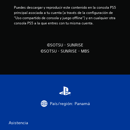
o
Puedes descargar y reproducir este contenido en la consola PS5 
t
principal asociada a tu cuenta (a través de la configuración de 
“Uso compartido de consola y juego offline”) y en cualquier otra 
a
consola PS5 a la que entres con tu misma cuenta.
l
d
©SOTSU・SUNRISE
©SOTSU・SUNRISE・MBS
e
3
0
2
8
País/región: Panamá
c
a
Asistencia
l