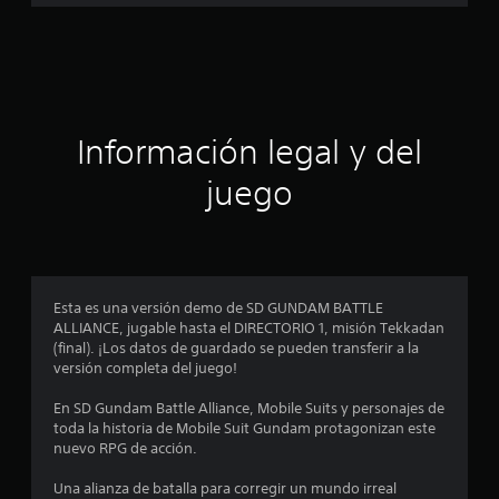
a
c
i
ó
Información legal y del
n
juego
p
r
o
Esta es una versión demo de SD GUNDAM BATTLE
ALLIANCE, jugable hasta el DIRECTORIO 1, misión Tekkadan
m
(final). ¡Los datos de guardado se pueden transferir a la
versión completa del juego!
e
En SD Gundam Battle Alliance, Mobile Suits y personajes de
d
toda la historia de Mobile Suit Gundam protagonizan este
nuevo RPG de acción.
i
Una alianza de batalla para corregir un mundo irreal