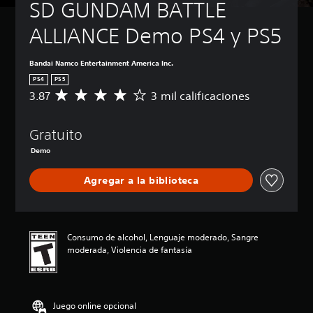
SD GUNDAM BATTLE 
ALLIANCE Demo PS4 y PS5
Bandai Namco Entertainment America Inc.
PS4
PS5
3.87
3 mil calificaciones
C
a
l
Gratuito
i
f
Demo
i
c
Agregar a la biblioteca
a
c
i
ó
n
Consumo de alcohol, Lenguaje moderado, Sangre
p
moderada, Violencia de fantasía
r
o
m
e
Juego online opcional
d