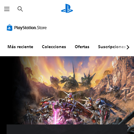
B
u
s
c
a
r
Más reciente
Colecciones
Ofertas
Suscripciones