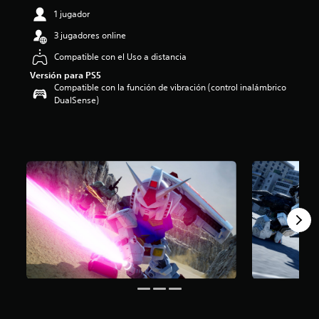
i
1 jugador
o
3 jugadores online
:
3
Compatible con el Uso a distancia
.
8
Versión para PS5
7
Compatible con la función de vibración (control inalámbrico
e
DualSense)
s
t
r
e
l
l
a
s
d
e
c
i
n
c
o
e
s