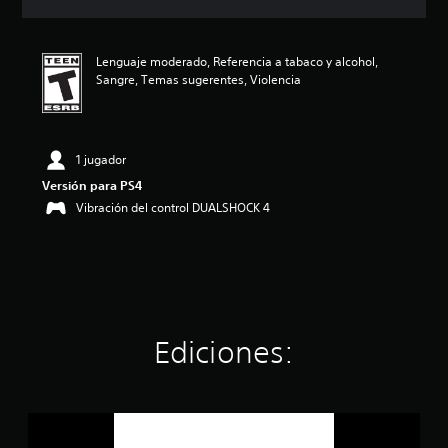
c
i
ó
Lenguaje moderado, Referencia a tabaco y alcohol,
n
Sangre, Temas sugerentes, Violencia
p
r
o
m
e
1 jugador
d
Versión para PS4
i
Vibración del control DUALSHOCK 4
o
:
4
.
7
e
s
t
Ediciones:
r
e
l
l
B
a
a
s