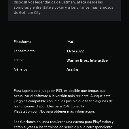
e
dispositivos legendarios de Batman, ataca desde las
sombras y enfréntate al Joker y a los villanos más famosos
d
de Gotham City.
i
o
Plataforma:
PS4
:
Lanzamiento:
13/6/2022
4
Editor:
Warner Bros. Interactive
.
Géneros:
Acción
7
e
Para jugar a este juego en PS5, es posible que tengas que 
actualizar el software a la versión más reciente. Aunque este 
s
juego es compatible con PS5, es posible que falten algunas de 
las funciones disponibles para PS4. Consulta 
t
PlayStation.com/bc para obtener más información.
r
Las funciones en línea requieren una cuenta para PlayStation y 
están sujetas a los términos de servicio y a la correspondiente 