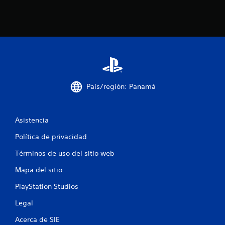
e
s
t
r
e
País/región: Panamá
l
l
Asistencia
a
Política de privacidad
s
Términos de uso del sitio web
e
Mapa del sitio
n
PlayStation Studios
u
Legal
n
Acerca de SIE