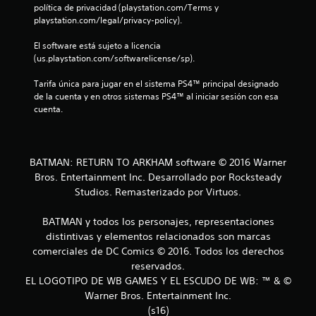
e
política de privacidad (playstation.com/Terms y 
playstation.com/legal/privacy-policy).
l
El software está sujeto a licencia 
l
(us.playstation.com/softwarelicense/sp).
a
Tarifa única para jugar en el sistema PS4™ principal designado 
de la cuenta y en otros sistemas PS4™ al iniciar sesión con esa 
s
cuenta.
d
e
BATMAN: RETURN TO ARKHAM software © 2016 Warner
Bros. Entertainment Inc. Desarrollado por Rocksteady
c
Studios. Remasterizado por Virtuos.
i
BATMAN y todos los personajes, representaciones
n
distintivas y elementos relacionados son marcas
comerciales de DC Comics © 2016. Todos los derechos
c
reservados.
EL LOGOTIPO DE WB GAMES Y EL ESCUDO DE WB: ™ & ©
o
Warner Bros. Entertainment Inc.
(s16)