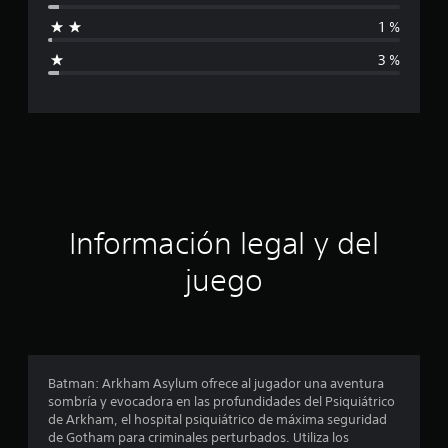
f
1 %
i
3 %
c
a
c
i
ó
Información legal y del
n
juego
p
r
o
Batman: Arkham Asylum ofrece al jugador una aventura
sombría y evocadora en las profundidades del Psiquiátrico
m
de Arkham, el hospital psiquiátrico de máxima seguridad
de Gotham para criminales perturbados. Utiliza los