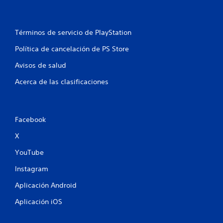
t
o
Términos de servicio de PlayStation
Política de cancelación de PS Store
t
Avisos de salud
a
Acerca de las clasificaciones
l
d
Facebook
e
X
3
YouTube
0
Instagram
5
Aplicación Android
3
Aplicación iOS
3