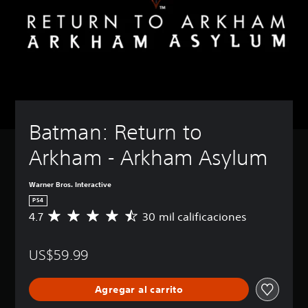
Batman: Return to 
Arkham - Arkham Asylum
Warner Bros. Interactive
PS4
4.7
30 mil calificaciones
C
a
l
US$59.99
i
f
i
Agregar al carrito
c
a