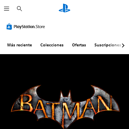
B
u
s
c
a
r
Más reciente
Colecciones
Ofertas
Suscripciones