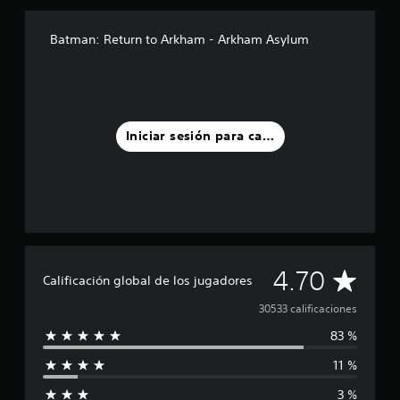
Batman: Return to Arkham - Arkham Asylum
Iniciar sesión para calificar
C
4.70
Calificación global de los jugadores
a
30533 calificaciones
83 %
l
11 %
i
3 %