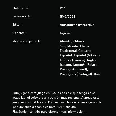
a
s
Plataforma:
PS4
Lanzamiento:
15/9/2025
d
Editor:
Annapurna Interactive
e
Géneros:
Ingenio
c
Idiomas de pantalla:
Alemán, Chino -
i
Simplificado, Chino -
Tradicional, Coreano,
Español, Español (México),
n
Francés (Francia), Inglés,
Italiano, Japonés, Polaco,
c
Portugués (Brasil),
Portugués (Portugal), Ruso
o
e
Para jugar a este juego en PS5, es posible que tengas que 
s
actualizar el software a la versión más reciente. Aunque este 
juego es compatible con PS5, es posible que falten algunas de 
t
las funciones disponibles para PS4. Consulta 
PlayStation.com/bc para obtener más información.
r