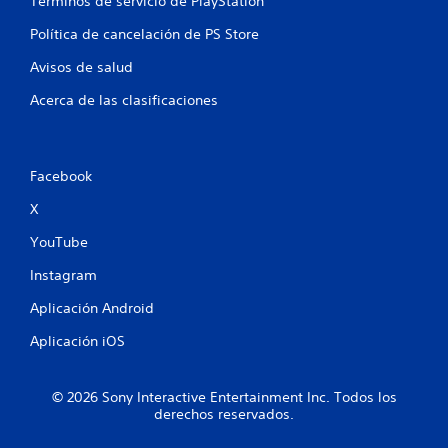
Términos de servicio de PlayStation
f
Política de cancelación de PS Store
i
Avisos de salud
c
Acerca de las clasificaciones
a
c
Facebook
i
X
o
YouTube
Instagram
n
Aplicación Android
e
Aplicación iOS
s
© 2026 Sony Interactive Entertainment Inc. Todos los
derechos reservados.