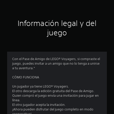
c
i
ó
Información legal y del
n
juego
p
r
o
Con el Pase de Amigo de LEGO® Voyagers, si compraste el
juego, puedes invitar a un amigo que no lo tenga a unirse
m
a tu aventura.*
e
CÓMO FUNCIONA
d
Un jugador ya tiene LEGO® Voyagers.
El otro descarga la edición gratuita del Pase de Amigo.
i
Quien compró el juego envía una invitación para jugar en
línea.
o
El otro jugador acepta la invitación.
¡Ahora pueden disfrutar del juego completo en modo
cooperativo!