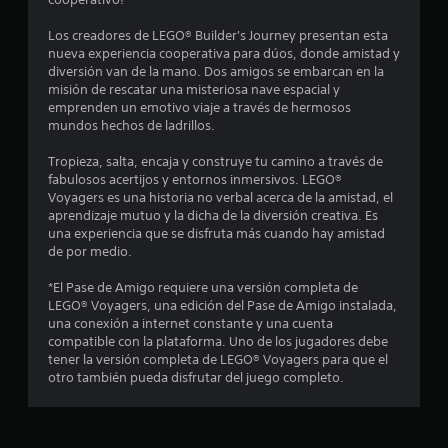
:
4
Los creadores de LEGO® Builder's Journey presentan esta
nueva experiencia cooperativa para dúos, donde amistad y
.
diversión van de la mano. Dos amigos se embarcan en la
misión de rescatar una misteriosa nave espacial y
2
emprenden un emotivo viaje a través de hermosos
mundos hechos de ladrillos.
1
Tropieza, salta, encaja y construye tu camino a través de
fabulosos acertijos y entornos inmersivos. LEGO®
e
Voyagers es una historia no verbal acerca de la amistad, el
aprendizaje mutuo y la dicha de la diversión creativa. Es
s
una experiencia que se disfruta más cuando hay amistad
de por medio.
t
*El Pase de Amigo requiere una versión completa de
r
LEGO® Voyagers, una edición del Pase de Amigo instalada,
una conexión a internet constante y una cuenta
e
compatible con la plataforma. Uno de los jugadores debe
tener la versión completa de LEGO® Voyagers para que el
l
otro también pueda disfrutar del juego completo.
l