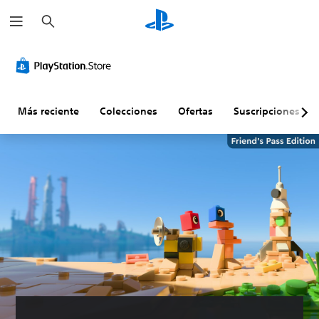
B
u
s
c
a
r
Más reciente
Colecciones
Ofertas
Suscripciones