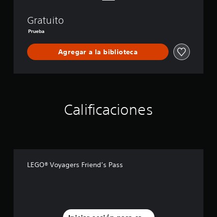
e
n
Gratuito
d
’
Prueba
s
P
Agregar a la biblioteca
a
s
s
Calificaciones
LEGO® Voyagers Friend’s Pass