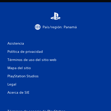
a
l
d
País/región: Panamá
e
1
Asistencia
7
Política de privacidad
Términos de uso del sitio web
5
Mapa del sitio
3
PlayStation Studios
c
Legal
a
Acerca de SIE
l
i