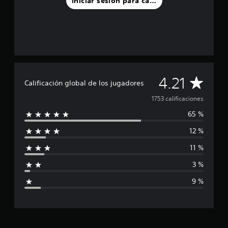
Iniciar sesión para calificar
C
4.21
Calificación global de los jugadores
a
1753 calificaciones
65 %
l
12 %
i
11 %
f
3 %
i
9 %
c
a