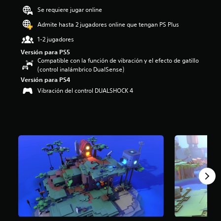
i
Se requiere jugar online
o
Admite hasta 2 jugadores online que tengan PS Plus
:
4
1-2 jugadores
.
2
Versión para PS5
1
Compatible con la función de vibración y el efecto de gatillo
e
(control inalámbrico DualSense)
s
Versión para PS4
t
Vibración del control DUALSHOCK 4
r
e
l
l
a
s
d
e
c
i
n
c
o
e
s