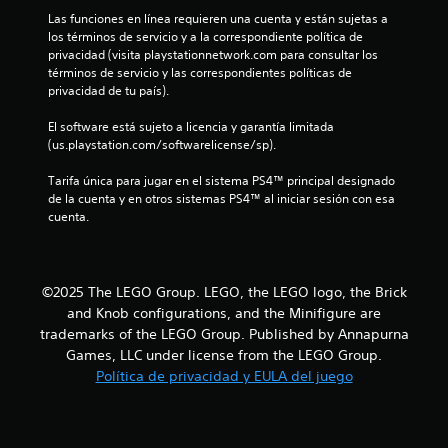
Las funciones en línea requieren una cuenta y están sujetas a 
e
los términos de servicio y a la correspondiente política de 
privacidad (visita playstationnetwork.com para consultar los 
l
términos de servicio y las correspondientes políticas de 
privacidad de tu país).
l
El software está sujeto a licencia y garantía limitada 
a
(us.playstation.com/softwarelicense/sp).
s
Tarifa única para jugar en el sistema PS4™ principal designado 
de la cuenta y en otros sistemas PS4™ al iniciar sesión con esa 
e
cuenta.
n
u
©2025 The LEGO Group. LEGO, the LEGO logo, the Brick
and Knob configurations, and the Minifigure are
n
trademarks of the LEGO Group. Published by Annapurna
Games, LLC under license from the LEGO Group.
t
Política de privacidad y EULA del juego
o
t