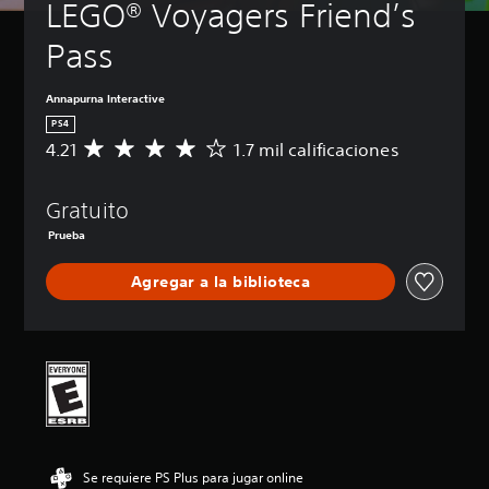
LEGO® Voyagers Friend’s 
Pass
Annapurna Interactive
PS4
4.21
1.7 mil calificaciones
C
a
l
Gratuito
i
f
Prueba
i
c
Agregar a la biblioteca
a
c
i
ó
n
p
r
o
m
e
Se requiere PS Plus para jugar online
d