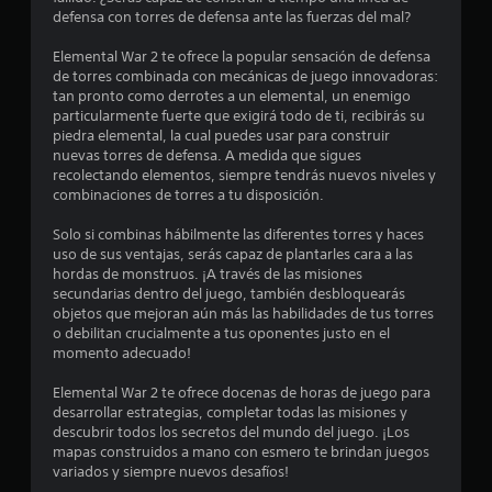
defensa con torres de defensa ante las fuerzas del mal?
l
Elemental War 2 te ofrece la popular sensación de defensa
l
de torres combinada con mecánicas de juego innovadoras:
tan pronto como derrotes a un elemental, un enemigo
a
particularmente fuerte que exigirá todo de ti, recibirás su
piedra elemental, la cual puedes usar para construir
s
nuevas torres de defensa. A medida que sigues
recolectando elementos, siempre tendrás nuevos niveles y
d
combinaciones de torres a tu disposición.
e
Solo si combinas hábilmente las diferentes torres y haces
uso de sus ventajas, serás capaz de plantarles cara a las
c
hordas de monstruos. ¡A través de las misiones
secundarias dentro del juego, también desbloquearás
i
objetos que mejoran aún más las habilidades de tus torres
o debilitan crucialmente a tus oponentes justo en el
n
momento adecuado!
c
Elemental War 2 te ofrece docenas de horas de juego para
desarrollar estrategias, completar todas las misiones y
o
descubrir todos los secretos del mundo del juego. ¡Los
mapas construidos a mano con esmero te brindan juegos
e
variados y siempre nuevos desafíos!