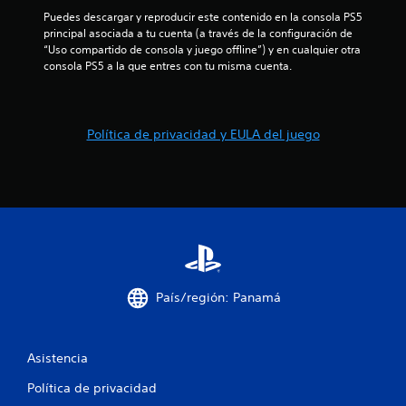
i
Puedes descargar y reproducir este contenido en la consola PS5 
principal asociada a tu cuenta (a través de la configuración de 
f
“Uso compartido de consola y juego offline”) y en cualquier otra 
consola PS5 a la que entres con tu misma cuenta.
i
c
Política de privacidad y EULA del juego
a
c
i
o
n
País/región: Panamá
e
s
Asistencia
Política de privacidad