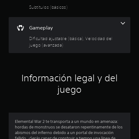
e
n
Subtítulos (básicos)
i
t
i
o
z
Gameplay
a
:
r
Dificultad ajustable (básica), Velocidad del
e
2
juego (avanzada)
l
g
.
a
m
9
e
p
Información legal y del
2
l
a
juego
e
y
.
s
t
Elemental War 2 te transporta a un mundo en amenaza:
r
hordas de monstruos se desataron repentinamente de los
abismos del infierno debido a un portal de invocación
e
fallido. ¿Serás capaz de construir a tiempo una línea de