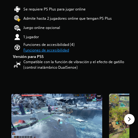
o
s
:
t
l
a
Se requiere PS Plus para jugar online
2
í
ú
f
.
t
Admite hasta 2 jugadores online que tengan PS Plus
m
í
9
u
e
o
2
l
Juego online opcional
n
g
e
o
e
e
1 jugador
s
s
s
n
t
p
Funciones de accesibilidad (4)
d
e
r
a
Funciones de accesibilidad
e
r
e
r
Versión para PS5
a
a
l
a
Compatible con la función de vibración y el efecto de gatillo
u
l
l
l
(control inalámbrico DualSense)
d
d
a
a
i
e
s
h
o
l
d
i
i
j
e
s
n
u
c
t
d
e
i
o
i
g
n
r
v
o
c
i
i
e
o
a
d
l
e
y
u
i
s
l
a
g
t
o
l
i
r
s