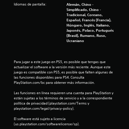
t
Idiomas de pantalla:
Alemán, Chino -
Simplificado, Chino -
o
Tradicional, Coreano,
Español, Francés (Francia),
t
Húngaro, Inglés, Italiano,
Japonés, Polaco, Portugués
a
(Brasil), Rumano, Ruso,
Ucraniano
l
d
Para jugar a este juego en PS5, es posible que tengas que 
actualizar el software a la versión más reciente. Aunque este 
e
juego es compatible con PS5, es posible que falten algunas de 
las funciones disponibles para PS4. Consulta 
8
PlayStation.com/bc para obtener más información.
8
Las funciones en línea requieren una cuenta para PlayStation y 
están sujetas a los términos de servicio y a la correspondiente 
c
política de privacidad (playstation.com/Terms y 
playstation.com/legal/privacy-policy).
a
El software está sujeto a licencia 
l
(us.playstation.com/softwarelicense/sp).