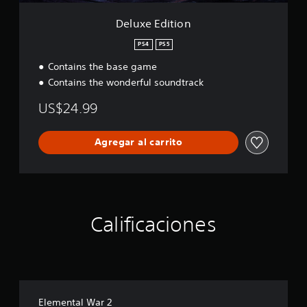
n
l
Deluxe Edition
o
c
PS4
PS5
i
d
Contains the base game
a
Contains the wonderful soundtrack
d
d
US$24.99
e
l
Agregar al carrito
j
u
e
g
o
(
Calificaciones
a
v
a
n
z
a
Elemental War 2