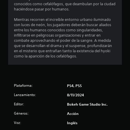
e
é
p
conocidos como cefalófagos, que deambulan por la ciudad
l
n
a
s
haciéndose pasar por humanos.
q
e
r
u
s
a
Mientras recorren el increíble entorno urbano iluminado
t
i
p
i
con luces de neón, los jugadores deberán buscar aliados
e
o
n
entre los humanos conocidos como singularidades,
r
r
s
v
infiltrarse en peligrosas organizaciones y entrar en
m
i
e
combate aprovechando el poder de la sangre. A medida
e
o
b
r
que se desarrollan el drama y el suspense, profundizarán
m
l
t
en el misterio que entrañan tanto la existencia del hyoki
l
e
e
i
como la aparición de los cefalófagos.
n
c
r
t
l
a
l
o
m
o
.
a
b
s
i
j
a
s
o
Plataforma:
PS4, PS5
R
r
y
e
l
Lanzamiento:
e
s
8/11/2024
c
o
t
o
Editor:
Bokeh Game Studio lnc.
s
i
n
r
c
c
Géneros:
Acción
o
d
k
u
l
s
a
Voz:
Inglés
o
.
n
t