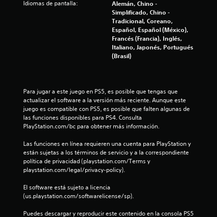
r
Idiomas de pantalla:
Alemán, Chino -
o
e
Simplificado, Chino -
t
r
S
s
Tradicional, Coreano,
i
e
i
Español, Español (México),
o
o
p
m
Francés (Francia), Inglés,
s
p
u
Italiano, Japonés, Portugués
t
d
o
e
(Brasil)
r
e
d
a
t
t
e
a
u
j
l
n
Para jugar a este juego en PS5, es posible que tengas que 
t
u
t
actualizar el software a la versión más reciente. Aunque este 
o
d
g
e
juego es compatible con PS5, es posible que falten algunas de 
r
a
s
las funciones disponibles para PS4. Consulta 
e
i
r
p
PlayStation.com/bc para obtener más información.
a
a
s
2
l
r
i
Las funciones en línea requieren una cuenta para PlayStation y 
a
e
n
están sujetas a los términos de servicio y a la correspondiente 
2
q
s
política de privacidad (playstation.com/Terms y 
c
u
playstation.com/legal/privacy-policy).
o
P
2
e
u
n
s
El software está sujeto a licencia 
e
t
9
e
(us.playstation.com/softwarelicense/sp).
d
r
a
e
c
o
m
Puedes descargar y reproducir este contenido en la consola PS5 
s