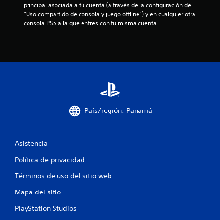
á
l
principal asociada a tu cuenta (a través de la configuración de 
r
a
s
e
“Uso compartido de consola y juego offline”) y en cualquier otra 
e
f
s
consola PS5 a la que entres con tu misma cuenta.
v
á
l
d
i
c
e
s
i
i
a
m
l
r
o
d
f
l
v
i
a
i
f
i
i
e
m
n
r
i
c
f
e
País/región: Panamá
e
o
n
a
n
r
c
t
m
i
c
a
o
Asistencia
a
c
r
P
i
i
Política de privacidad
l
u
ó
o
e
o
n
Términos de uso del sitio web
s
d
d
.
e
Mapa del sitio
n
e
s
t
j
PlayStation Studios
u
e
E
u
t