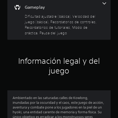
e
l
o
S
Gameplay
o
l
s
e
s
c
o
Dificultad ajustable (básica), Velocidad del
c
o
l
f
juego (básica), Recordatorios de controles,
o
l
r
Recordatorios de tutoriales, Modo de
n
o
a
e
t
práctica, Pausa del juego
r
c
r
e
e
s
o
s
n
l
p
a
d
e
a
l
s
r
g
e
Información legal y del
d
a
u
e
j
n
c
juego
l
u
a
j
g
s
i
u
a
o
e
r
p
n
g
,
c
o
t
i
c
Ambientado en las saturadas calles de Kowlong,
e
a
o
inundadas por la oscuridad y el caos, este juego de acción,
n
m
n
o
aventura y combate pone a los jugadores en la piel de un
c
b
e
hyoki, una entidad carente de memoria y forma física. Su
u
i
s
único objetivo es erradicar a los monstruosos seres
a