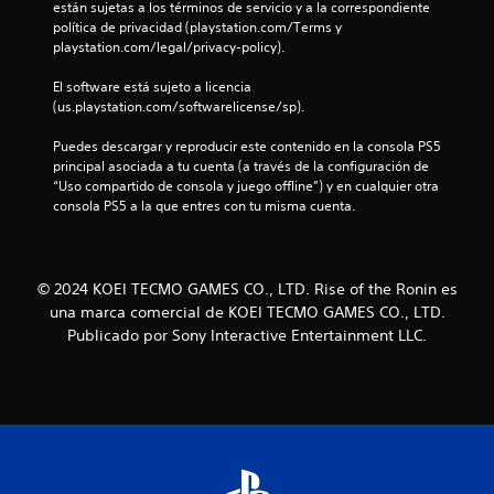
están sujetas a los términos de servicio y a la correspondiente 
u
e
s
política de privacidad (playstation.com/Terms y 
g
r
playstation.com/legal/privacy-policy).
a
i
r
e
El software está sujeto a licencia 
y
n
(us.playstation.com/softwarelicense/sp).
d
c
e
i
Puedes descargar y reproducir este contenido en la consola PS5 
s
a
principal asociada a tu cuenta (a través de la configuración de 
p
c
“Uso compartido de consola y juego offline”) y en cualquier otra 
l
i
consola PS5 a la que entres con tu misma cuenta.
a
n
z
e
a
m
r
á
t
© 2024 KOEI TECMO GAMES CO., LTD. Rise of the Ronin es
t
e
i
una marca comercial de KOEI TECMO GAMES CO., LTD.
p
c
Publicado por Sony Interactive Entertainment LLC.
o
a
r
(
l
s
o
o
s
l
m
o
e
e
n
l