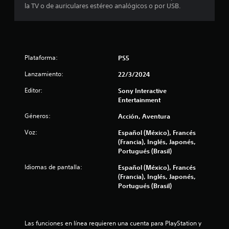
r
t
la TV o de auriculares estéreo analógicos o por USB.
a
á
o
d
p
l
u
i
r
d
i
a
a
Plataforma:
PS5
n
s
f
t
Lanzamiento:
d
22/3/2024
e
e
i
e
Editor:
Sony Interactive
b
l
Entertainment
o
g
c
a
t
Géneros:
Acción, Aventura
m
a
o
Voz:
Español (México), Francés
e
n
(Francia), Inglés, Japonés,
p
c
e
Portugués (Brasil)
l
s
a
i
Idiomas de pantalla:
Español (México), Francés
P
y
(Francia), Inglés, Japonés,
u
o
o
Portugués (Brasil)
e
l
d
a
n
e
e
s
x
e
Las funciones en línea requieren una cuenta para PlayStation y 
j
p