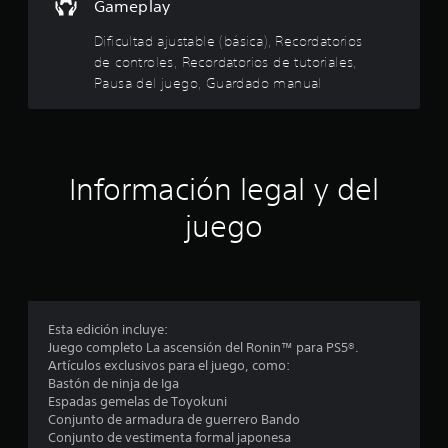
l
Gameplay
c
p
a
l
l
Dificultad ajustable (básica), Recordatorios
l
a
de controles, Recordatorios de tutoriales,
d
y
a
e
Pausa del juego, Guardado manual
e
c
n
s
a
c
d
u
d
a
a
j
l
Información legal y del
e
o
q
y
u
juego
c
s
i
t
e
i
i
r
c
m
n
k
o
a
m
Esta edición incluye:
c
n
e
Juego completo La ascensión del Ronin™ para PS5®.
a
n
Artículos exclusivos para el juego, como:
o
l
t
Bastón de ninja de Iga
ó
o
Espadas gemelas de Toyokuni
e
g
.
Conjunto de armadura de guerrero Bando
i
Conjunto de vestimenta formal japonesa
c