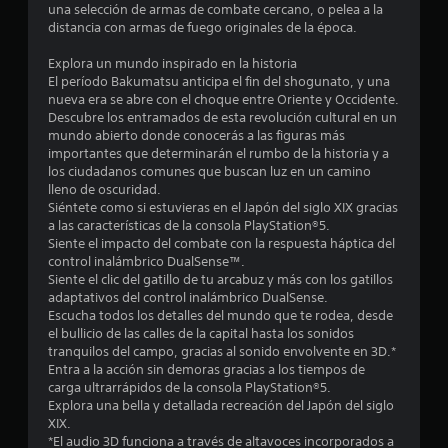
a
una selección de armas de combate cercano, o pelea a la
e
r
o
distancia con armas de fuego originales de la época.
d
e
e
l
t
Explora un mundo inspirado en la historia
j
j
El período Bakumatsu anticipa el fin del shogunato, y una
u
u
nueva era se abre con el choque entre Oriente y Occidente.
a
g
e
Descubre los entramados de esta revolución cultural en un
g
a
mundo abierto donde conocerás a las figuras más
l
o
r
importantes que determinarán el rumbo de la historia y a
e
los ciudadanos comunes que buscan luz en un camino
s
d
n
lleno de oscuridad.
i
c
Siéntete como si estuvieras en el Japón del siglo XIX gracias
e
n
u
a las características de la consola PlayStation®5.
p
a
Siente el impacto del combate con la respuesta háptica del
2
u
l
control inalámbrico DualSense™.
l
q
Siente el clic del gatillo de tu arcabuz y más con los gatillos
9
s
u
adaptativos del control inalámbrico DualSense.
i
a
Escucha todos los detalles del mundo que te rodea, desde
1
e
c
el bullicio de las calles de la capital hasta los sonidos
r
tranquilos del campo, gracias al sonido envolvente en 3D.*
i
1
m
Entra a la acción sin demoras gracias a los tiempos de
o
o
carga ultrarrápidos de la consola PlayStation®5.
n
8
m
Explora una bella y detallada recreación del Japón del siglo
e
e
XIX.
c
s
n
*El audio 3D funciona a través de altavoces incorporados a