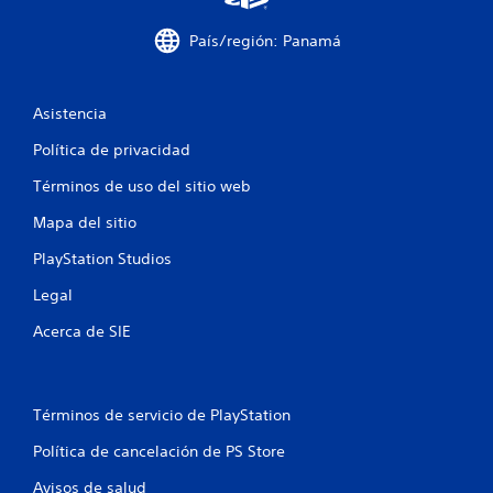
ú
j
s
u
País/región: Panamá
s
e
i
g
n
o
n
o
Asistencia
e
f
Política de privacidad
c
f
e
l
Términos de uso del sitio web
s
i
i
n
Mapa del sitio
d
e
a
)
PlayStation Studios
d
.
d
Legal
e
G
p
Acerca de SIE
u
u
a
l
s
r
a
d
Términos de servicio de PlayStation
r
a
l
Política de cancelación de PS Store
d
o
o
s
Avisos de salud