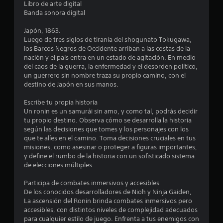
s
Libro de arte digital
P
o
Banda sonora digital
q
a
t
u
u
Japón, 1863.
e
r
s
Luego de tres siglos de tiranía del shogunato Tokugawa,
s
a
los Barcos Negros de Occidente arriban a las costas de la
e
e
d
nación y el país entra en un estado de agitación. En medio
u
e
del caos de la guerra, la enfermedad y el desorden político,
s
l
l
un guerrero sin nombre traza su propio camino, con el
e
j
destino de Japón en sus manos.
e
l
u
n
Escribe tu propia historia
e
e
a
Un ronin es un samurái sin amo, y como tal, podrás decidir
l
g
tu propio destino. Observa cómo se desarrolla la historia
j
o
s
según las decisiones que tomes y los personajes con los
u
P
que te alíes en el camino. Toma decisiones cruciales en tus
e
e
u
misiones, como asesinar o proteger a figuras importantes,
g
e
y define el rumbo de la historia con un sofisticado sistema
o
n
d
de elecciones múltiples.
.
e
u
s
Participa de combates inmersivos y accesibles
S
p
De los conocidos desarrolladores de Nioh y Ninja Gaiden,
n
a
e
La ascensión del Ronin brinda combates inmersivos pero
u
p
accesibles, con distintos niveles de complejidad adecuados
s
t
para cualquier estilo de juego. Enfrenta a tus enemigos con
u