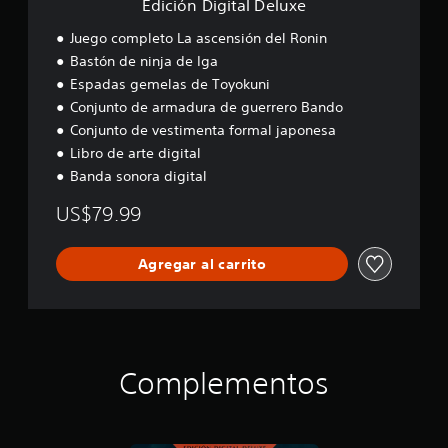
u
Edición Digital Deluxe
P
s
D
t
r
u
o
e
a
Juego completo La ascensión del Ronin
a
e
p
l
v
.
Bastón de ninja de Iga
d
c
u
o
e
Espadas gemelas de Toyokuni
i
x
z
s
o
e
.
Conjunto de armadura de guerrero Bando
r
n
Conjunto de vestimenta formal japonesa
e
e
Libro de arte digital
A
v
s
i
u
Banda sonora digital
d
s
d
e
a
US$79.99
s
i
r
e
o
l
n
3
o
Agregar al carrito
s
D
s
i
P
c
b
u
o
i
e
n
l
d
t
i
e
r
d
Complementos
s
o
a
e
l
d
s
e
d
t
s
e