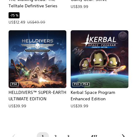
Telltale Definitive Series
US$39.99
-75 %
Precio de la oferta: US$12.49. Precio original: US$49.99.
US$12.49
US$49.99
PS4
PS5
PS4
HELLDIVERS™ SUPER-EARTH
Kerbal Space Program
ULTIMATE EDITION
Enhanced Edition
US$39.99
US$39.99
1
2
3
…
417