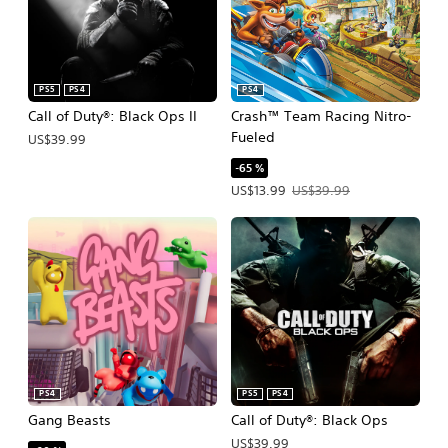
PS5
PS4
PS4
Call of Duty®: Black Ops II
Crash™ Team Racing Nitro-
Fueled
US$39.99
-65 %
Precio de la oferta: US$13.99. Precio
US$13.99
US$39.99
PS4
PS5
PS4
Gang Beasts
Call of Duty®: Black Ops
US$39.99