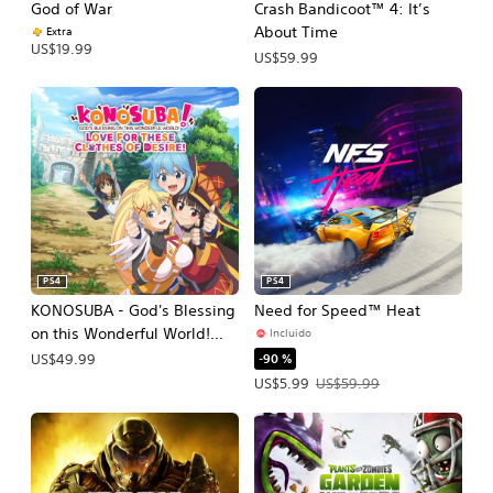
God of War
Crash Bandicoot™ 4: It’s
About Time
Extra
US$19.99
US$59.99
PS4
PS4
KONOSUBA - God's Blessing
Need for Speed™ Heat
on this Wonderful World!
Incluido
Love For These Clothes Of
-90 %
US$49.99
Desire!
Precio de la oferta: US$5.99. Precio 
US$5.99
US$59.99