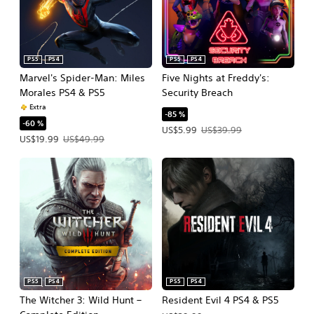
PS5
PS4
PS5
PS4
Marvel's Spider-Man: Miles
Five Nights at Freddy's:
Morales PS4 & PS5
Security Breach
Extra
-85 %
-60 %
Precio de la oferta: US$5.99. Precio 
US$5.99
US$39.99
Precio de la oferta: US$19.99. Precio original: US$49.99.
US$19.99
US$49.99
PS5
PS4
PS5
PS4
The Witcher 3: Wild Hunt –
Resident Evil 4 PS4 & PS5