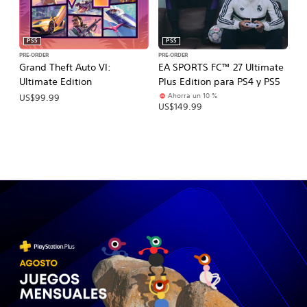
PS5
PS5
PRE-ORDER
PRE-ORDER
PR
Grand Theft Auto VI:
EA SPORTS FC™ 27 Ultimate
E
Ultimate Edition
Plus Edition para PS4 y PS5
Ed
Ahorra un 10 %
US$99.99
US$149.99
U