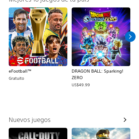
eFootball™
DRAGON BALL: Sparking!
E
ZERO
Gratuito
U
US$49.99
V
Nuevos juegos
e
r
t
o