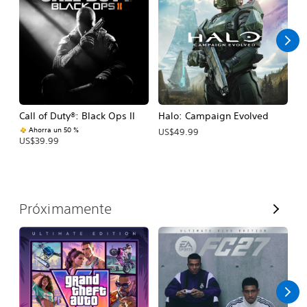
d
o
s
Call of Duty®: Black Ops II
Halo: Campaign Evolved
As
R
Ahorra un 50 %
US$49.99
US$39.99
U
V
Próximamente
e
r
t
o
d
o
s